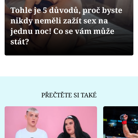
Sex a vztahy
Tohle je 5 důvodů, proč byste
Videa
nikdy neměli zažít sex na
jednu noc! Co se vám může
Sledujte prima+
stát?
Přihlášení
Sledujte nás
PŘEČTĚTE SI TAKÉ