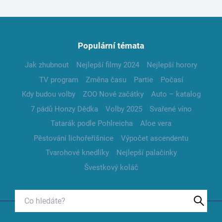
Populární témata
Jak zhubnout
Nejlepší filmy 2024
Nejlepší horory
TV program
Změna času
Partie
Počasí
Kdy budou volby
ZOO Nové začátky
Auto – katalog
7 pádů Honzy Dědka
Volby 2025
Svařené víno
Tatarák podle Pohlreicha
Aloe vera
Pěstování lichořeřišnice
Výpočet ascendentu
Tvarohové knedlíky
Nejlepší palačinky
Švestkový koláč