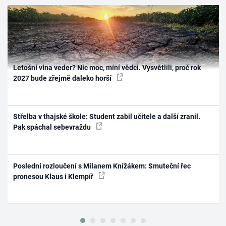
Letošní vlna veder? Nic moc, míní vědci. Vysvětlili, proč rok
2027 bude zřejmě daleko horší
Střelba v thajské škole: Student zabil učitele a další zranil.
Pak spáchal sebevraždu
Poslední rozloučení s Milanem Knížákem: Smuteční řec
pronesou Klaus i Klempíř