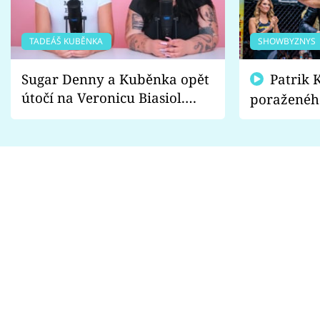
TADEÁŠ KUBĚNKA
SHOWBYZNYS
Sugar Denny a Kuběnka opět
Patrik Kincl se zastal
útočí na Veronicu Biasiol.
poraženéh
Proč je podle nich falešná a
fanoušci n
lže o své nevěře?