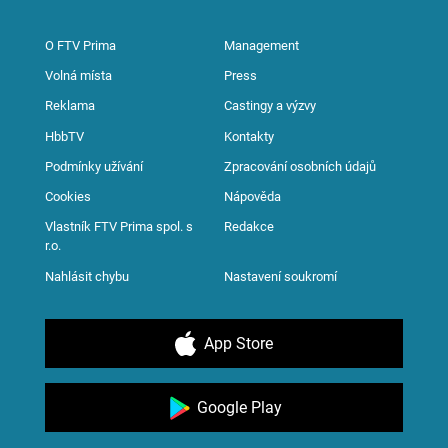
O FTV Prima
Management
Volná místa
Press
Reklama
Castingy a výzvy
HbbTV
Kontakty
Podmínky užívání
Zpracování osobních údajů
Cookies
Nápověda
Vlastník FTV Prima spol. s
Redakce
r.o.
Nahlásit chybu
Nastavení soukromí
App Store
Google Play