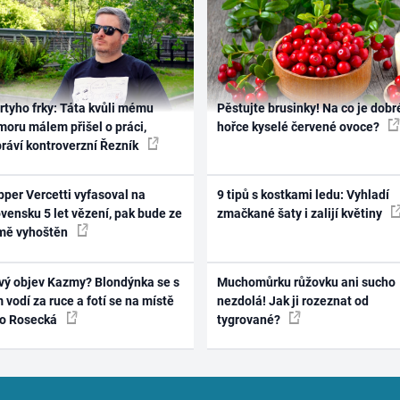
rtyho frky: Táta kvůli mému
Pěstujte brusinky! Na co je dobr
oru málem přišel o práci,
hořce kyselé červené ovoce?
práví kontroverzní Řezník
per Vercetti vyfasoval na
9 tipů s kostkami ledu: Vyhladí
vensku 5 let vězení, pak bude ze
zmačkané šaty i zalijí květiny
mě vyhoštěn
vý objev Kazmy? Blondýnka se s
Muchomůrku růžovku ani sucho
 vodí za ruce a fotí se na místě
nezdolá! Jak ji rozeznat od
ko Rosecká
tygrované?