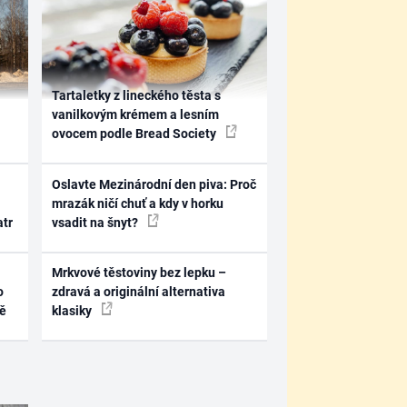
Tartaletky z lineckého těsta s
vanilkovým krémem a lesním
ovocem podle Bread Society
Oslavte Mezinárodní den piva: Proč
mrazák ničí chuť a kdy v horku
atr
vsadit na šnyt?
Mrkvové těstoviny bez lepku –
o
zdravá a originální alternativa
ně
klasiky