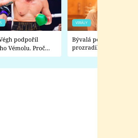
S
VIRÁLY
Bývalá pornoherečka
prozradila, co ji šokova
ho Vémolu. Proč
natáčení Euforie. Vážně
ji zápasit s ním než
bylo drsnější než hanba
 Kinclem?
filmy?