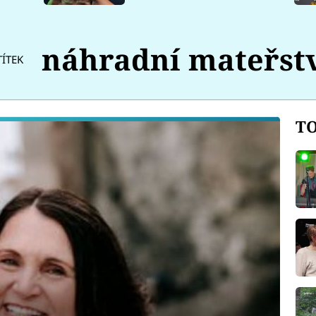
náhradní mateřst
TÍTEK
TO