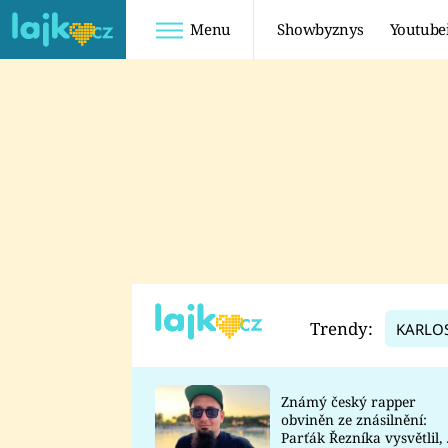
Menu
Showbyznys
Youtube
Youtuberky
Youtubeři
SHOPAHOLICADEL
FATTYPILLOW
ANNA ŠULC
FREESCOOT
SUGAR DENNY
ADAM KAJUMI
LADUŠKA
TADEÁŠ KUBĚNKA
DOMINIKA
DATEL
Trendy:
KARLO
MYSLIVCOVÁ
Známý český rapper
obviněn ze znásilnění:
Parťák Řezníka vysvětlil, 