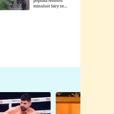
popsala temnou
minulost Sáry ze
seriálu Zákony vlka