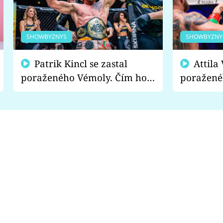
SHOWBYZNYS
SHOWBYZNY
Patrik Kincl se zastal
Attila Végh podpořil
poraženého Vémoly. Čím ho
poražené
fanoušci naštvali?
chce radě
s vítězem