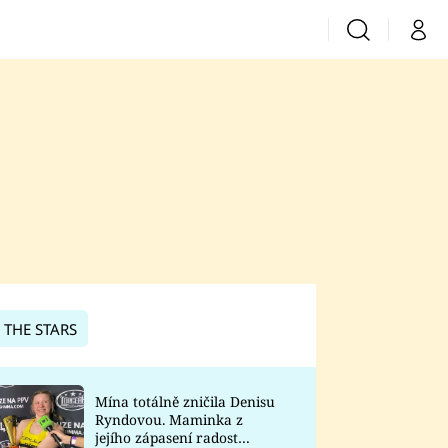
Vyhledávání
Můj 
Prima+
CNN Prima News
Prima Fresh
Prima Living
Prima Zoom
 THE STARS
Prima Lajk
Mína totálně zničila Denisu
Ryndovou. Maminka z
Sledujte nás
jejího zápasení radost