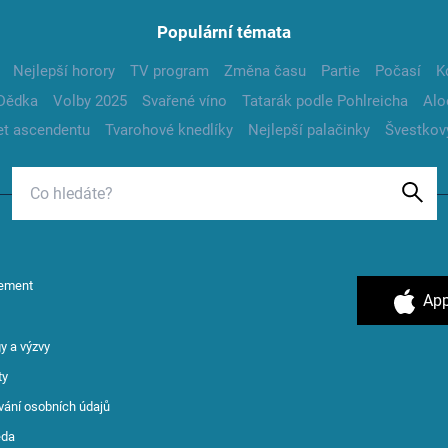
Populární témata
Nejlepší horory
TV program
Změna času
Partie
Počasí
K
Dědka
Volby 2025
Svařené víno
Tatarák podle Pohlreicha
Alo
t ascendentu
Tvarohové knedlíky
Nejlepší palačinky
Švestkov
ement
App
y a výzvy
ty
vání osobních údajů
ěda