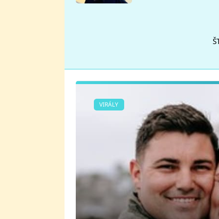
se v Plzni stalo
Š
VIRÁLY