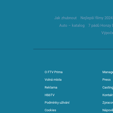
Jak zhubnout
Nejlepší filmy 2024
Auto – katalog
7 pádů Honzy 
Výpoče
O FTV Prima
Manag
Volná místa
Press
Reklama
Casting
HbbTV
Kontak
Podmínky užívání
Zpraco
Cookies
Nápov