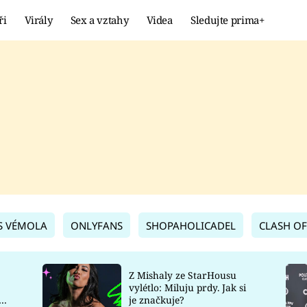
ři
Virály
Sex a vztahy
Videa
Sledujte prima+
Showbyznys
Extrém
VIRÁLY
KURIOZITY
VIDEA
KVÍZY
S VÉMOLA
ONLYFANS
SHOPAHOLICADEL
CLASH OF
Z Mishaly ze StarHousu
vylétlo: Miluju prdy. Jak si
co
je značkuje?