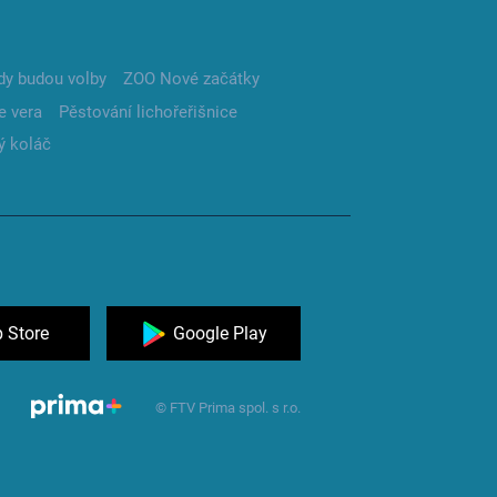
dy budou volby
ZOO Nové začátky
e vera
Pěstování lichořeřišnice
ý koláč
 Store
Google Play
© FTV Prima spol. s r.o.