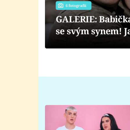
6 fotografií
GALERIE: Babička
se svým synem! J