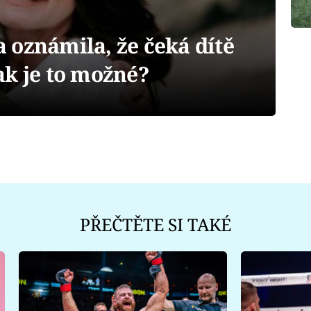
 oznámila, že čeká dítě
ak je to možné?
PŘEČTĚTE SI TAKÉ