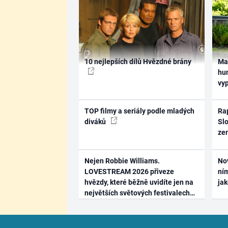
10 nejlepších dílů Hvězdné brány
Ma
hum
vy
TOP filmy a seriály podle mladých
Rap
diváků
Slo
ze
Nejen Robbie Williams.
No
LOVESTREAM 2026 přiveze
ním
hvězdy, které běžně uvidíte jen na
ja
největších světových festivalech