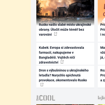
Rusko našlo slabé místo ukrajinské
Pri
obrany. Útočit může téměř bez
Pri
varování
i n
Kubek: Evropa si zdevastovala
Ma
farmacii, nakupujeme v
vž
Bangladéši. Vojtěch ničí
já,
zdravotnictví
Dron s výbušninou u ukrajinského
Ro
letadla? Narychlo spíchnutá
Pr
provokace, okomentovalo Rusko
a 