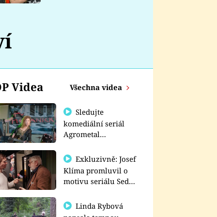
nemá
ví
P Videa
Všechna videa
Sledujte
komediální seriál
Agrometal
exkluzivně na
prima+
Exkluzivně: Josef
Klíma promluvil o
motivu seriálu Sedm
schodů k moci
Linda Rybová