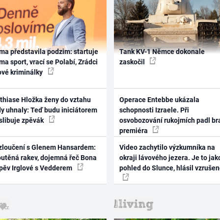
ma představila podzim: startuje
Tank KV-1 Němce dokonale
ma sport, vrací se Polabí, Zrádci
zaskočil
ové kriminálky
thiase Hložka ženy do vztahu
Operace Entebbe ukázala
dy uhnaly: Teď budu iniciátorem
schopnosti Izraele. Při
 slibuje zpěvák
osvobozování rukojmích padl br
premiéra
zloučení s Glenem Hansardem:
Video zachytilo výzkumníka na
outěná rakev, dojemná řeč Bona
okraji lávového jezera. Je to jak
zpěv Irglové s Vedderem
pohled do Slunce, hlásil vzruše