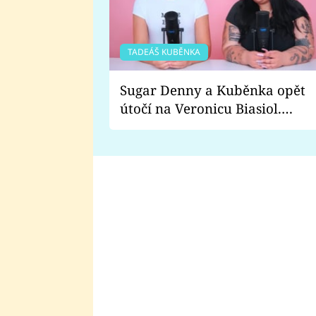
TADEÁŠ KUBĚNKA
Sugar Denny a Kuběnka opět
útočí na Veronicu Biasiol.
Proč je podle nich falešná a
lže o své nevěře?