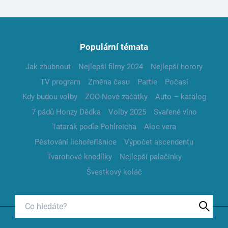
Populární témata
Jak zhubnout
Nejlepší filmy 2024
Nejlepší horory
TV program
Změna času
Partie
Počasí
Kdy budou volby
ZOO Nové začátky
Auto – katalog
7 pádů Honzy Dědka
Volby 2025
Svařené víno
Tatarák podle Pohlreicha
Aloe vera
Pěstování lichořeřišnice
Výpočet ascendentu
Tvarohové knedlíky
Nejlepší palačinky
Švestkový koláč