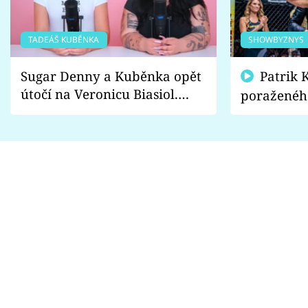
TADEÁŠ KUBĚNKA
SHOWBYZNYS
Sugar Denny a Kuběnka opět
Patrik Kincl se zastal
útočí na Veronicu Biasiol.
poraženéh
Proč je podle nich falešná a
fanoušci n
lže o své nevěře?