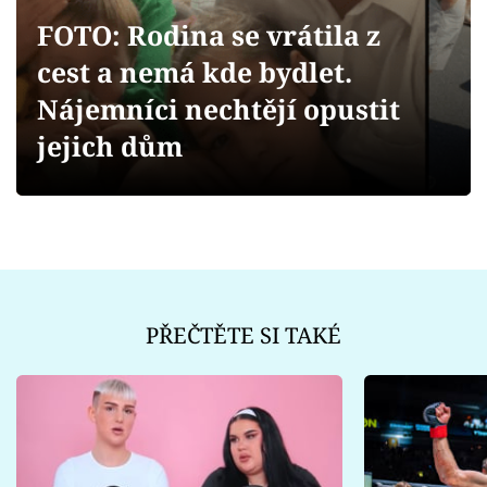
Sex a vztahy
FOTO: Rodina se vrátila z
Videa
cest a nemá kde bydlet.
Nájemníci nechtějí opustit
Sledujte prima+
jejich dům
Přihlášení
Sledujte nás
PŘEČTĚTE SI TAKÉ