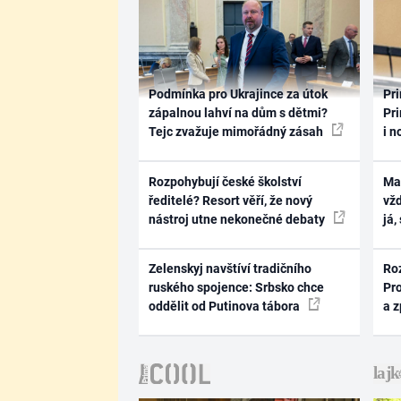
Podmínka pro Ukrajince za útok
Pri
zápalnou lahví na dům s dětmi?
Pri
Tejc zvažuje mimořádný zásah
i n
Rozpohybují české školství
Ma
ředitelé? Resort věří, že nový
vž
nástroj utne nekonečné debaty
já,
Zelenskyj navštíví tradičního
Ro
ruského spojence: Srbsko chce
Pr
oddělit od Putinova tábora
a 