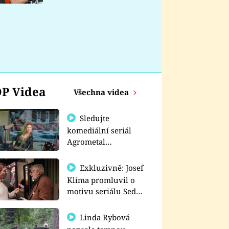
nemá
P Videa
Všechna videa
Sledujte
komediální seriál
Agrometal
exkluzivně na
prima+
Exkluzivně: Josef
Klíma promluvil o
motivu seriálu Sedm
schodů k moci
Linda Rybová