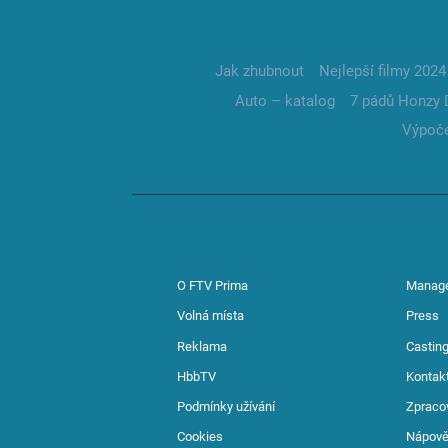
Jak zhubnout
Nejlepší filmy 2024
Auto – katalog
7 pádů Honzy 
Výpoče
O FTV Prima
Manag
Volná místa
Press
Reklama
Casting
HbbTV
Kontak
Podmínky užívání
Zpraco
Cookies
Nápov