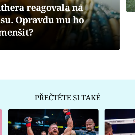
thera reagovala na
isu. Opravdu mu ho
zmenšit?
PŘEČTĚTE SI TAKÉ