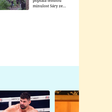
popsala temnou
minulost Sáry ze
seriálu Zákony vlka