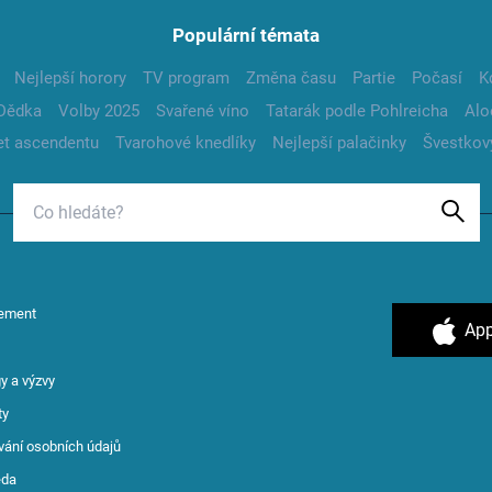
Populární témata
Nejlepší horory
TV program
Změna času
Partie
Počasí
K
Dědka
Volby 2025
Svařené víno
Tatarák podle Pohlreicha
Alo
t ascendentu
Tvarohové knedlíky
Nejlepší palačinky
Švestkov
ement
App
y a výzvy
ty
vání osobních údajů
ěda