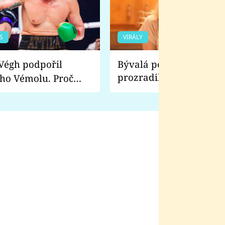
S
VIRÁLY
Bývalá pornoherečka
prozradila, co ji šokova
ho Vémolu. Proč
natáčení Euforie. Vážně
ji zápasit s ním než
bylo drsnější než hanba
 Kinclem?
filmy?