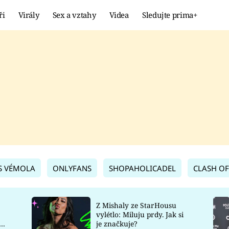
ři
Virály
Sex a vztahy
Videa
Sledujte prima+
Showbyznys
Extrém
VIRÁLY
KURIOZITY
VIDEA
KVÍZY
S VÉMOLA
ONLYFANS
SHOPAHOLICADEL
CLASH OF
Z Mishaly ze StarHousu
vylétlo: Miluju prdy. Jak si
co
je značkuje?