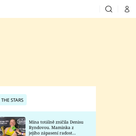
Vyhledávání
Můj 
Prima+
CNN Prima News
Prima Fresh
Prima Living
Prima Zoom
 THE STARS
Prima Lajk
Mína totálně zničila Denisu
Ryndovou. Maminka z
Sledujte nás
jejího zápasení radost