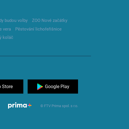
dy budou volby
ZOO Nové začátky
e vera
Pěstování lichořeřišnice
ý koláč
 Store
Google Play
© FTV Prima spol. s r.o.