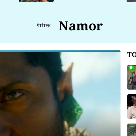
Namor
ŠTÍTEK
TO