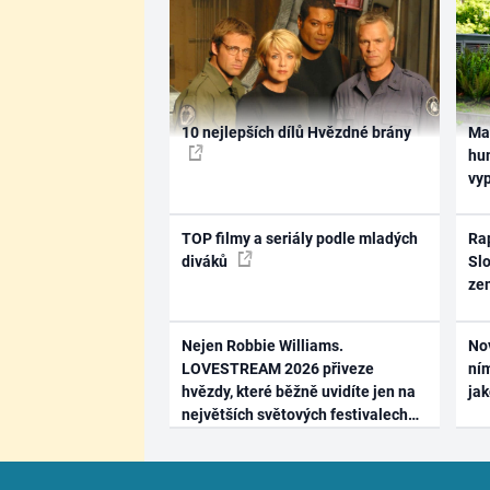
10 nejlepších dílů Hvězdné brány
Ma
hum
vy
TOP filmy a seriály podle mladých
Rap
diváků
Slo
ze
Nejen Robbie Williams.
No
LOVESTREAM 2026 přiveze
ním
hvězdy, které běžně uvidíte jen na
ja
největších světových festivalech