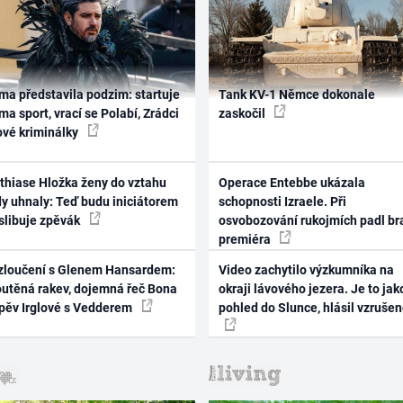
ma představila podzim: startuje
Tank KV-1 Němce dokonale
ma sport, vrací se Polabí, Zrádci
zaskočil
ové kriminálky
thiase Hložka ženy do vztahu
Operace Entebbe ukázala
dy uhnaly: Teď budu iniciátorem
schopnosti Izraele. Při
 slibuje zpěvák
osvobozování rukojmích padl br
premiéra
zloučení s Glenem Hansardem:
Video zachytilo výzkumníka na
outěná rakev, dojemná řeč Bona
okraji lávového jezera. Je to jak
zpěv Irglové s Vedderem
pohled do Slunce, hlásil vzruše