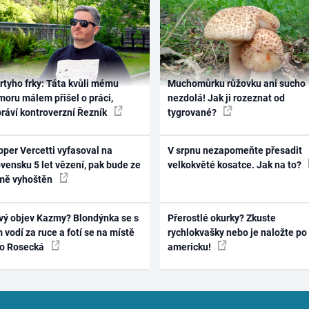
rtyho frky: Táta kvůli mému
Muchomůrku růžovku ani sucho
oru málem přišel o práci,
nezdolá! Jak ji rozeznat od
práví kontroverzní Řezník
tygrované?
per Vercetti vyfasoval na
V srpnu nezapomeňte přesadit
vensku 5 let vězení, pak bude ze
velkokvěté kosatce. Jak na to?
mě vyhoštěn
vý objev Kazmy? Blondýnka se s
Přerostlé okurky? Zkuste
 vodí za ruce a fotí se na místě
rychlokvašky nebo je naložte po
ko Rosecká
americku!