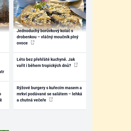
Jednoduchý borůvkový koláč s
drobenkou – vláčný moučník plný
ovoce
Léto bez přehřáté kuchyně. Jak
vařit i během tropických dnů?
atr
Rýžové burgery s kuřecím masem a
o
mrkví podávané se salátem – lehká
ně
a chutná večeře