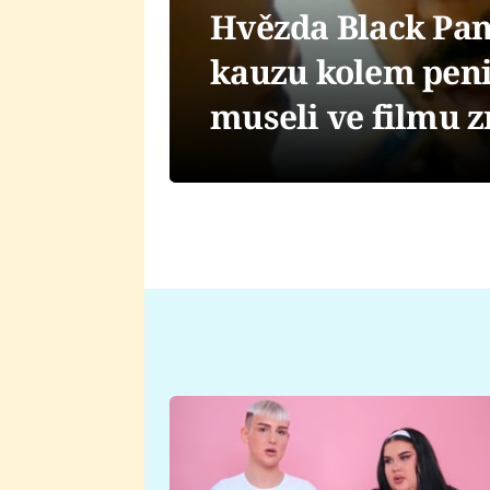
Hvězda Black Pan
kauzu kolem pen
museli ve filmu 