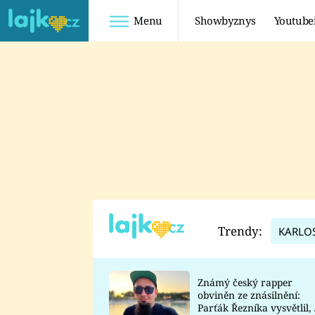
Menu
Showbyznys
Youtube
Youtuberky
Youtubeři
SHOPAHOLICADEL
FATTYPILLOW
ANNA ŠULC
FREESCOOT
SUGAR DENNY
ADAM KAJUMI
LADUŠKA
TADEÁŠ KUBĚNKA
DOMINIKA
DATEL
Trendy:
KARLO
MYSLIVCOVÁ
Známý český rapper
obviněn ze znásilnění:
Parťák Řezníka vysvětlil, 