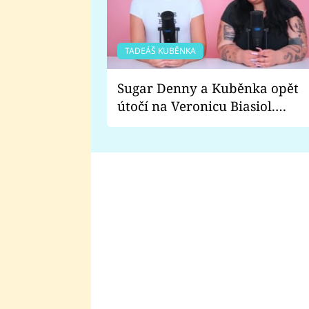
TADEÁŠ KUBĚNKA
Sugar Denny a Kuběnka opět
útočí na Veronicu Biasiol.
Proč je podle nich falešná a
lže o své nevěře?