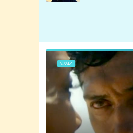
se v Plzni stalo
VIRÁLY