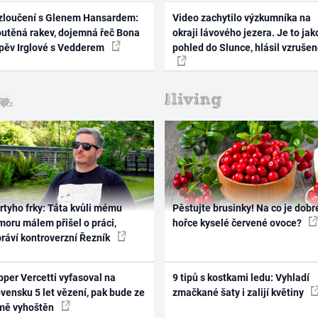
zloučení s Glenem Hansardem:
Video zachytilo výzkumníka na
outěná rakev, dojemná řeč Bona
okraji lávového jezera. Je to jak
zpěv Irglové s Vedderem
pohled do Slunce, hlásil vzruše
rtyho frky: Táta kvůli mému
Pěstujte brusinky! Na co je dobr
oru málem přišel o práci,
hořce kyselé červené ovoce?
práví kontroverzní Řezník
per Vercetti vyfasoval na
9 tipů s kostkami ledu: Vyhladí
vensku 5 let vězení, pak bude ze
zmačkané šaty i zalijí květiny
mě vyhoštěn