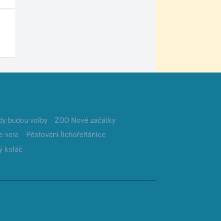
dy budou volby
ZOO Nové začátky
e vera
Pěstování lichořeřišnice
ý koláč