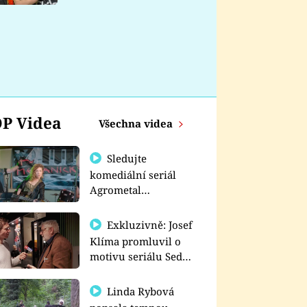
nemá
P Videa
Všechna videa
Sledujte
komediální seriál
Agrometal
exkluzivně na
prima+
Exkluzivně: Josef
Klíma promluvil o
motivu seriálu Sedm
schodů k moci
Linda Rybová