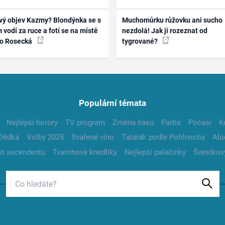
vý objev Kazmy? Blondýnka se s
Muchomůrku růžovku ani sucho
 vodí za ruce a fotí se na místě
nezdolá! Jak ji rozeznat od
ko Rosecká
tygrované?
Populární témata
Nejlepší horory
TV program
Změna času
Partie
Počasí
K
Dědka
Volby 2025
Svařené víno
Tatarák podle Pohlreicha
Alo
t ascendentu
Tvarohové knedlíky
Nejlepší palačinky
Švestkov