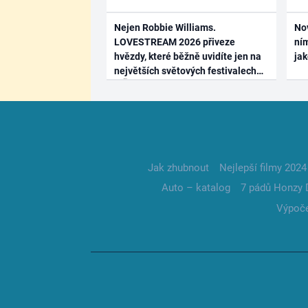
Nejen Robbie Williams.
No
LOVESTREAM 2026 přiveze
ním
hvězdy, které běžně uvidíte jen na
ja
největších světových festivalech
Jak zhubnout
Nejlepší filmy 2024
Auto – katalog
7 pádů Honzy 
Výpoče