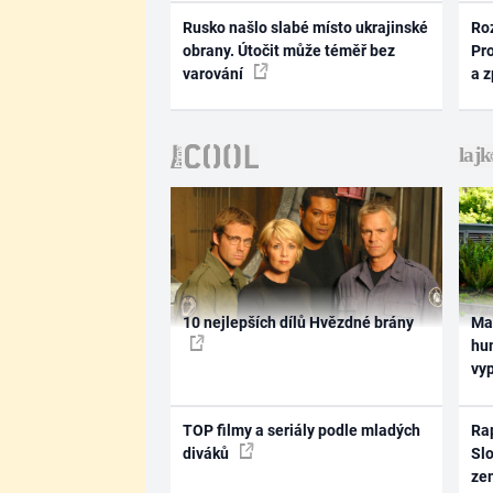
Rusko našlo slabé místo ukrajinské
Ro
obrany. Útočit může téměř bez
Pr
varování
a 
10 nejlepších dílů Hvězdné brány
Ma
hum
vy
TOP filmy a seriály podle mladých
Rap
diváků
Slo
ze