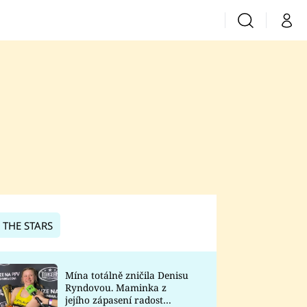
Vyhledávání
Můj 
Prima+
CNN Prima News
Prima Fresh
Prima Living
Prima Zoom
 THE STARS
Prima Lajk
Mína totálně zničila Denisu
Ryndovou. Maminka z
Sledujte nás
jejího zápasení radost