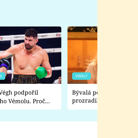
S
VIRÁLY
Bývalá pornoherečka
prozradila, co ji šokova
ho Vémolu. Proč
natáčení Euforie. Vážně
ji zápasit s ním než
bylo drsnější než hanba
 Kinclem?
filmy?