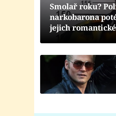
Smolař roku? Pol
narkobarona poté
jejich romantické