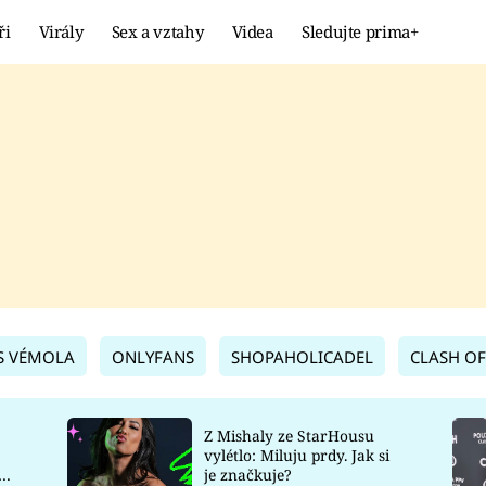
ři
Virály
Sex a vztahy
Videa
Sledujte prima+
Showbyznys
Extrém
VIRÁLY
KURIOZITY
VIDEA
KVÍZY
S VÉMOLA
ONLYFANS
SHOPAHOLICADEL
CLASH OF
Z Mishaly ze StarHousu
vylétlo: Miluju prdy. Jak si
co
je značkuje?