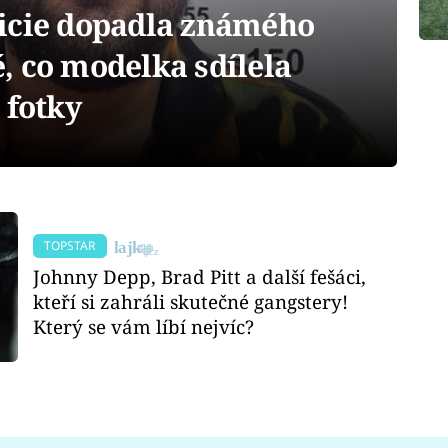
icie dopadla známého
, co modelka sdílela
 fotky
TOPSTAR
Johnny Depp, Brad Pitt a další fešáci,
kteří si zahráli skutečné gangstery!
Který se vám líbí nejvíc?