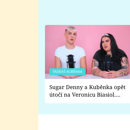
TADEÁŠ KUBĚNKA
Sugar Denny a Kuběnka opět
útočí na Veronicu Biasiol.
Proč je podle nich falešná a
lže o své nevěře?