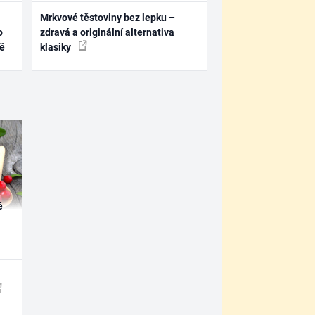
Mrkvové těstoviny bez lepku –
o
zdravá a originální alternativa
ně
klasiky
é