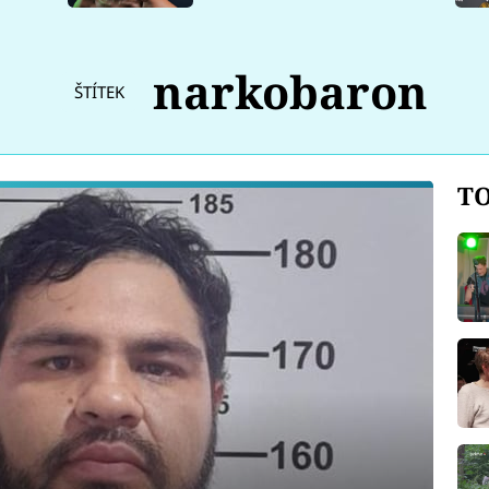
narkobaron
ŠTÍTEK
TO