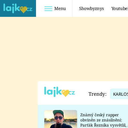
Menu
Showbyznys
Youtube
Youtuberky
Youtubeři
SHOPAHOLICADEL
FATTYPILLOW
ANNA ŠULC
FREESCOOT
SUGAR DENNY
ADAM KAJUMI
LADUŠKA
TADEÁŠ KUBĚNKA
DOMINIKA
DATEL
Trendy:
KARLO
MYSLIVCOVÁ
Známý český rapper
obviněn ze znásilnění:
Parťák Řezníka vysvětlil, 