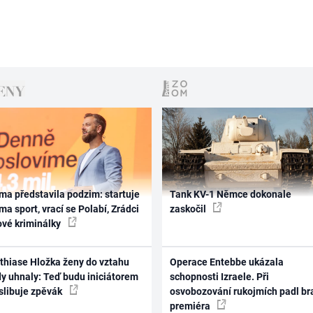
ma představila podzim: startuje
Tank KV-1 Němce dokonale
ma sport, vrací se Polabí, Zrádci
zaskočil
ové kriminálky
thiase Hložka ženy do vztahu
Operace Entebbe ukázala
dy uhnaly: Teď budu iniciátorem
schopnosti Izraele. Při
 slibuje zpěvák
osvobozování rukojmích padl br
premiéra