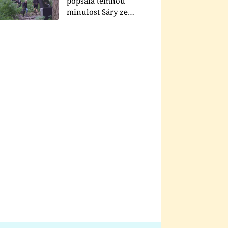
popsala temnou
minulost Sáry ze
seriálu Zákony vlka