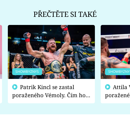
PŘEČTĚTE SI TAKÉ
SHOWBYZNYS
SHOWBYZNY
Patrik Kincl se zastal
Attila Végh podpořil
poraženého Vémoly. Čím ho
poražené
fanoušci naštvali?
chce radě
s vítězem