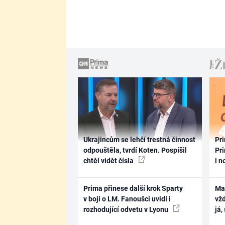
Ukrajincům se lehčí trestná činnost
Pri
odpouštěla, tvrdí Koten. Pospíšil
Pri
chtěl vidět čísla
i n
Prima přinese další krok Sparty
Ma
v boji o LM. Fanoušci uvidí i
vž
rozhodující odvetu v Lyonu
já,