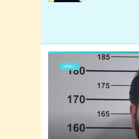
se v Plzni stalo
VIRÁLY