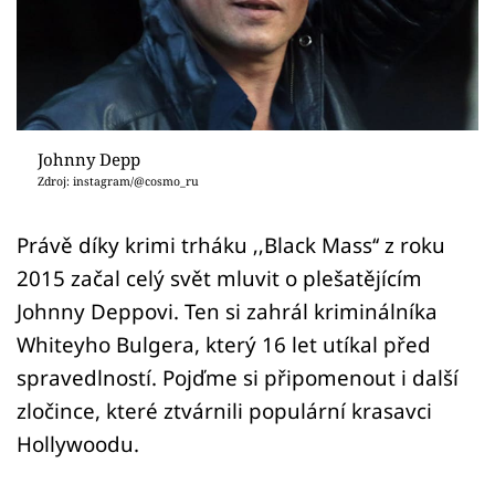
Sex a vztahy
Videa
Sledujte prima+
Johnny Depp
Přihlášení
Zdroj: instagram/@cosmo_ru
Právě díky krimi trháku ‚‚Black Mass‘‘ z roku
Sledujte nás
2015 začal celý svět mluvit o plešatějícím
Johnny Deppovi. Ten si zahrál kriminálníka
Whiteyho Bulgera, který 16 let utíkal před
spravedlností. Pojďme si připomenout i další
zločince, které ztvárnili populární krasavci
Hollywoodu.