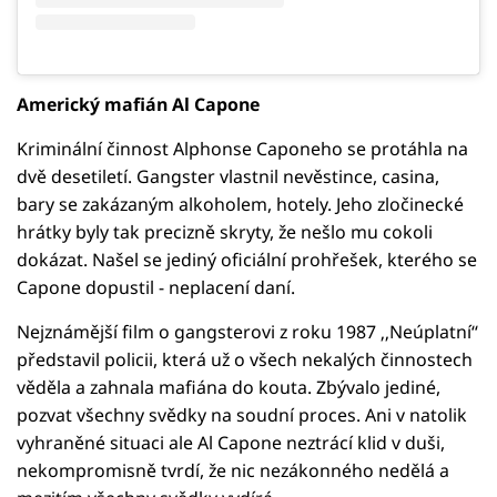
Americký mafián Al Capone
Kriminální činnost Alphonse Caponeho se protáhla na
dvě desetiletí. Gangster vlastnil nevěstince, casina,
bary se zakázaným alkoholem, hotely. Jeho zločinecké
hrátky byly tak precizně skryty, že nešlo mu cokoli
dokázat. Našel se jediný oficiální prohřešek, kterého se
Capone dopustil - neplacení daní.
Nejznámější film o gangsterovi z roku 1987 ‚‚Neúplatní‘‘
představil policii, která už o všech nekalých činnostech
věděla a zahnala mafiána do kouta. Zbývalo jediné,
pozvat všechny svědky na soudní proces. Ani v natolik
vyhraněné situaci ale Al Capone neztrácí klid v duši,
nekompromisně tvrdí, že nic nezákonného nedělá a