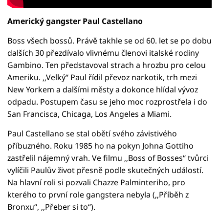
Americký gangster Paul Castellano
Boss všech bossů. Právě takhle se od 60. let se po dobu
dalších 30 přezdívalo vlivnému členovi italské rodiny
Gambino. Ten představoval strach a hrozbu pro celou
Ameriku. ‚‚Velký‘‘ Paul řídil převoz narkotik, trh mezi
New Yorkem a dalšími městy a dokonce hlídal vývoz
odpadu. Postupem času se jeho moc rozprostřela i do
San Francisca, Chicaga, Los Angeles a Miami.
Paul Castellano se stal obětí svého závistivého
příbuzného. Roku 1985 ho na pokyn Johna Gottiho
zastřelil nájemný vrah. Ve filmu ‚‚Boss of Bosses‘‘ tvůrci
vylíčili Paulův život přesně podle skutečných událostí.
Na hlavní roli si pozvali Chazze Palminteriho, pro
kterého to první role gangstera nebyla (‚‚Příběh z
Bronxu‘‘, ‚‚Přeber si to‘‘).