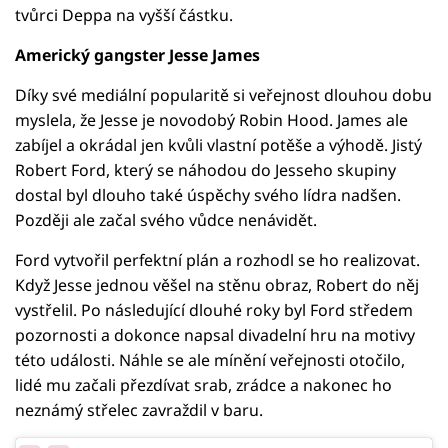
tvůrci Deppa na vyšší částku.
Americký gangster Jesse James
Díky své mediální popularitě si veřejnost dlouhou dobu
myslela, že Jesse je novodobý Robin Hood. James ale
zabíjel a okrádal jen kvůli vlastní potěše a výhodě. Jistý
Robert Ford, který se náhodou do Jesseho skupiny
dostal byl dlouho také úspěchy svého lídra nadšen.
Později ale začal svého vůdce nenávidět.
Ford vytvořil perfektní plán a rozhodl se ho realizovat.
Když Jesse jednou věšel na stěnu obraz, Robert do něj
vystřelil. Po následující dlouhé roky byl Ford středem
pozornosti a dokonce napsal divadelní hru na motivy
této události. Náhle se ale mínění veřejnosti otočilo,
lidé mu začali přezdívat srab, zrádce a nakonec ho
neznámý střelec zavraždil v baru.