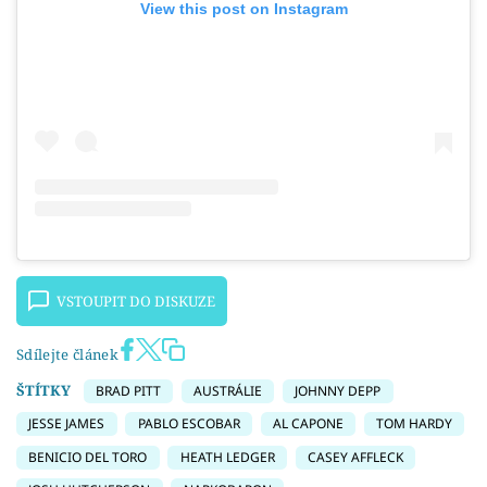
View this post on Instagram
VSTOUPIT DO DISKUZE
Sdílejte článek
ŠTÍTKY
BRAD PITT
AUSTRÁLIE
JOHNNY DEPP
JESSE JAMES
PABLO ESCOBAR
AL CAPONE
TOM HARDY
BENICIO DEL TORO
HEATH LEDGER
CASEY AFFLECK