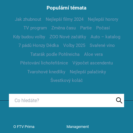
Populární témata
Jak zhubnout
Nejlepší filmy 2024
Nejlepší horory
TV program
Změna času
Partie
Počasí
Kdy budou volby
ZOO Nové začátky
Auto – katalog
7 pádů Honzy Dědka
Volby 2025
Svařené víno
Tatarák podle Pohlreicha
Aloe vera
Pěstování lichořeřišnice
Výpočet ascendentu
Tvarohové knedlíky
Nejlepší palačinky
Švestkový koláč
O FTV Prima
Management