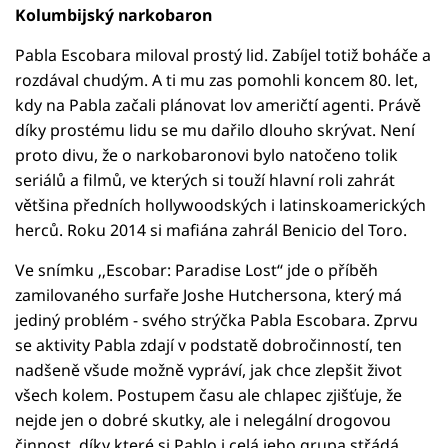
Kolumbijský narkobaron
Pabla Escobara miloval prostý lid. Zabíjel totiž boháče a
rozdával chudým. A ti mu zas pomohli koncem 80. let,
kdy na Pabla začali plánovat lov američtí agenti. Právě
díky prostému lidu se mu dařilo dlouho skrývat. Není
proto divu, že o narkobaronovi bylo natočeno tolik
seriálů a filmů, ve kterých si touží hlavní roli zahrát
většina předních hollywoodských i latinskoamerických
herců. Roku 2014 si mafiána zahrál Benicio del Toro.
Ve snímku ‚‚Escobar: Paradise Lost‘‘ jde o příběh
zamilovaného surfaře Joshe Hutchersona, který má
jediný problém - svého strýčka Pabla Escobara. Zprvu
se aktivity Pabla zdají v podstatě dobročinností, ten
nadšeně všude možně vypráví, jak chce zlepšit život
všech kolem. Postupem času ale chlapec zjišťuje, že
nejde jen o dobré skutky, ale i nelegální drogovou
činnost, díky které si Pablo i celá jeho grupa střádá