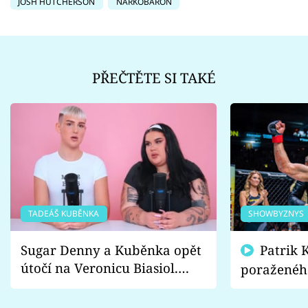
JOSH HUTCHERSON
NARKOBARON
PŘEČTĚTE SI TAKÉ
TADEÁŠ KUBĚNKA
SHOWBYZNYS
Sugar Denny a Kuběnka opět
Patrik Kincl se zastal
útočí na Veronicu Biasiol.
poraženéh
Proč je podle nich falešná a
fanoušci n
lže o své nevěře?