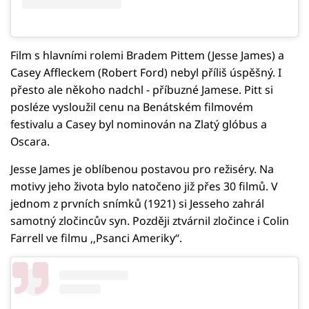
Film s hlavními rolemi Bradem Pittem (Jesse James) a
Casey Affleckem (Robert Ford) nebyl příliš úspěšný. I
přesto ale někoho nadchl - příbuzné Jamese. Pitt si
posléze vysloužil cenu na Benátském filmovém
festivalu a Casey byl nominován na Zlatý glóbus a
Oscara.
Jesse James je oblíbenou postavou pro režiséry. Na
motivy jeho života bylo natočeno již přes 30 filmů. V
jednom z prvních snímků (1921) si Jesseho zahrál
samotný zločincův syn. Později ztvárnil zločince i Colin
Farrell ve filmu ‚‚Psanci Ameriky‘‘.