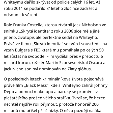
Whiteymu dařilo skrývat od policie celých 16 let. Až
roku 2011 se podařilo 81letého zločince zadržet a
odsoudit k vězení.
Role Franka Costella, kterou ztvárnil Jack Nicholson ve
snímku ‚‚Skrytá identita‘‘ z roku 2006 sice měla jiné
jméno, životopis ale perfektně seděl na Whiteyho.
Právě ve filmu ‚‚Skrytá identita‘‘ se tvůrci soustředili na
vztah Bulgera s FBI, která mu pomáhala po celých 50
let zůstat na svobodě. Film vydělal přes v přepočtu 6
miliard korun, režisér Martin Scorsese získal Oscara a
Jack Nicholson byl nominován na Zlatý glóbus.
O posledních letech kriminálníkova života pojednává
právě film ‚‚Black Mass‘‘, kde si Whiteyho zahrál Johnny
Depp a pomocí make-upu a paruky se proměnil v
plešatějícího prošedivělého staříka. Tvrdí se, že herec
nechtěl nejdřív roli přijmout, protože honorář 200
milionů mu přišel příliš nízký. O něco později nalákali