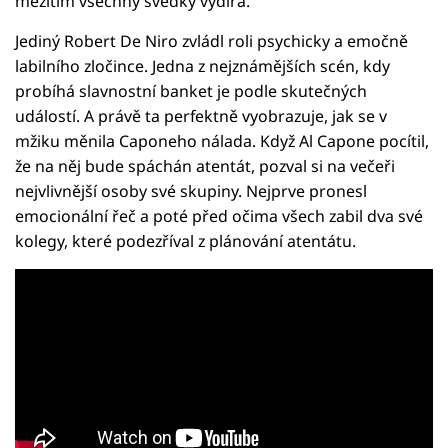
mezitím všechny svědky vydírá.
Jediný Robert De Niro zvládl roli psychicky a emočně
labilního zločince. Jedna z nejznámějších scén, kdy
probíhá slavnostní banket je podle skutečných
událostí. A právě ta perfektně vyobrazuje, jak se v
mžiku měnila Caponeho nálada. Když Al Capone pocítil,
že na něj bude spáchán atentát, pozval si na večeři
nejvlivnější osoby své skupiny. Nejprve pronesl
emocionální řeč a poté před očima všech zabil dva své
kolegy, které podezříval z plánování atentátu.