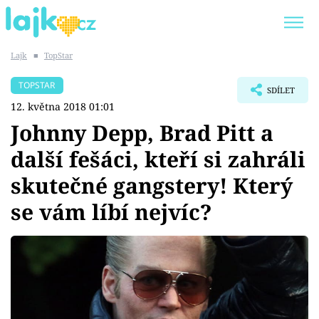
Lajk
■
TopStar
Trendy:
KARLOS VÉMOLA
ONLYFANS
TOPSTAR
SDÍLET
SHOPAHOLICADEL
CLASH OF THE STARS
12. května 2018 01:01
Johnny Depp, Brad Pitt a
další fešáci, kteří si zahráli
skutečné gangstery! Který
Témata
se vám líbí nejvíc?
Showbyznys
Youtubeři
Virály