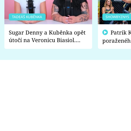
TADEÁŠ KUBĚNKA
SHOWBYZNYS
Sugar Denny a Kuběnka opět
Patrik Kincl se zastal
útočí na Veronicu Biasiol.
poraženéh
Proč je podle nich falešná a
fanoušci n
lže o své nevěře?