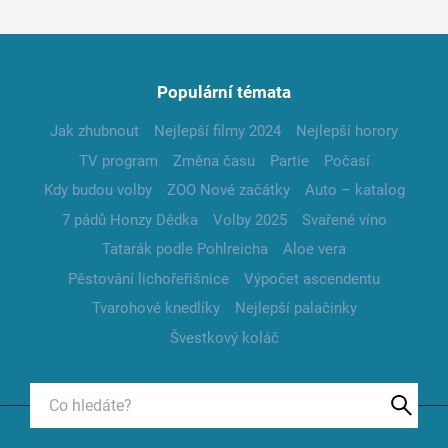
Populární témata
Jak zhubnout
Nejlepší filmy 2024
Nejlepší horory
TV program
Změna času
Partie
Počasí
Kdy budou volby
ZOO Nové začátky
Auto – katalog
7 pádů Honzy Dědka
Volby 2025
Svařené víno
Tatarák podle Pohlreicha
Aloe vera
Pěstování lichořeřišnice
Výpočet ascendentu
Tvarohové knedlíky
Nejlepší palačinky
Švestkový koláč