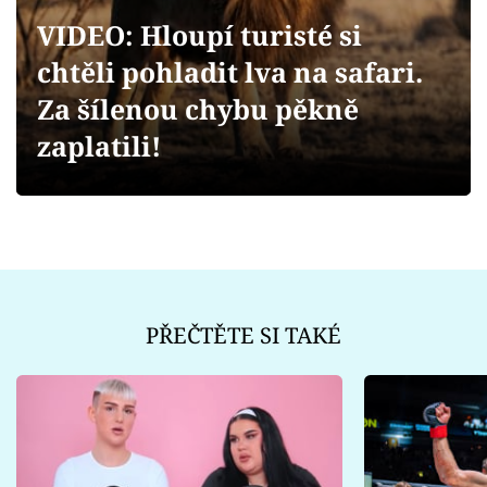
Sex a vztahy
VIDEO: Hloupí turisté si
Videa
chtěli pohladit lva na safari.
Za šílenou chybu pěkně
Sledujte prima+
zaplatili!
Přihlášení
Sledujte nás
PŘEČTĚTE SI TAKÉ