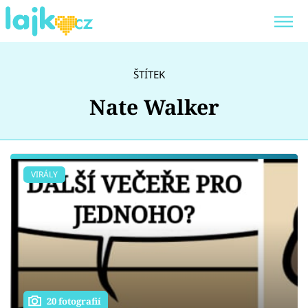
Trendy:
KARLOS VÉMOLA
ONLYFANS
ŠTÍTEK
SHOPAHOLICADEL
CLASH OF THE STARS
Nate Walker
Témata
VIRÁLY
Showbyznys
Youtubeři
Virály
20 fotografií