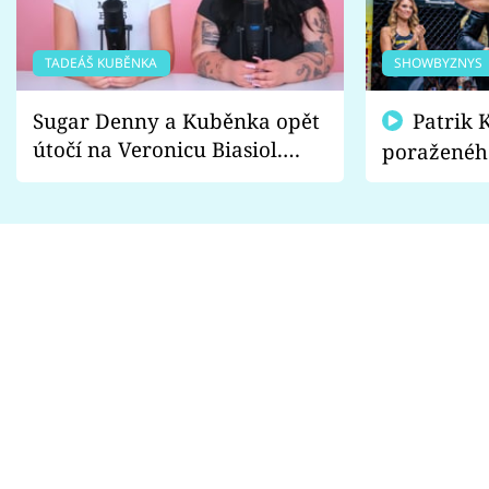
TADEÁŠ KUBĚNKA
SHOWBYZNYS
Sugar Denny a Kuběnka opět
Patrik Kincl se zastal
útočí na Veronicu Biasiol.
poraženéh
Proč je podle nich falešná a
fanoušci n
lže o své nevěře?