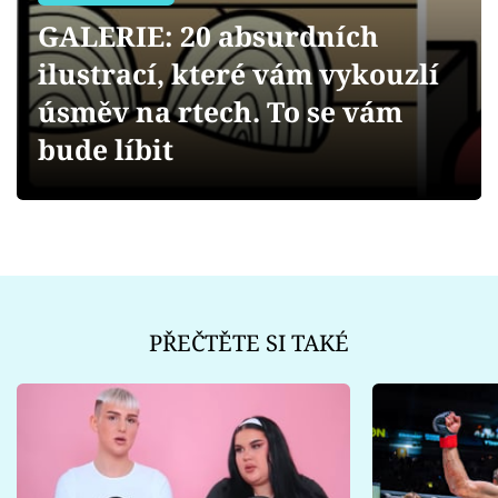
Sex a vztahy
GALERIE: 20 absurdních
Videa
ilustrací, které vám vykouzlí
úsměv na rtech. To se vám
Sledujte prima+
bude líbit
Přihlášení
Sledujte nás
PŘEČTĚTE SI TAKÉ