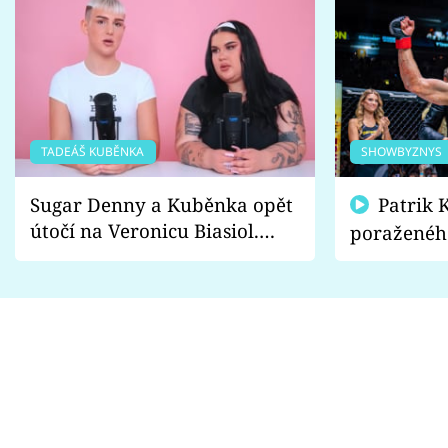
TADEÁŠ KUBĚNKA
SHOWBYZNYS
Sugar Denny a Kuběnka opět
Patrik Kincl se zastal
útočí na Veronicu Biasiol.
poraženéh
Proč je podle nich falešná a
fanoušci n
lže o své nevěře?