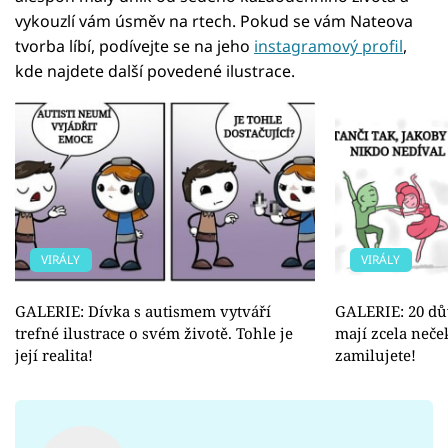
vykouzlí vám úsměv na rtech. Pokud se vám Nateova
tvorba líbí, podívejte se na jeho
instagramový profil
,
kde najdete další povedené ilustrace.
VIRÁLY
VIRÁLY
GALERIE: Dívka s autismem vytváří
GALERIE: 20 dův
trefné ilustrace o svém životě. Tohle je
mají zcela neče
její realita!
zamilujete!