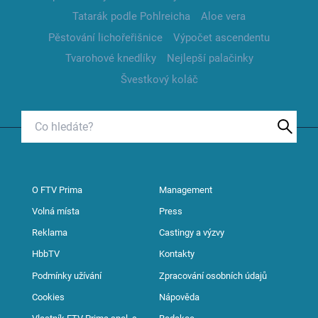
Tatarák podle Pohlreicha
Aloe vera
Pěstování lichořeřišnice
Výpočet ascendentu
Tvarohové knedlíky
Nejlepší palačinky
Švestkový koláč
O FTV Prima
Management
Volná místa
Press
Reklama
Castingy a výzvy
HbbTV
Kontakty
Podmínky užívání
Zpracování osobních údajů
Cookies
Nápověda