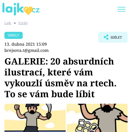
Lajk
■
Virály
Trendy:
KARLOS VÉMOLA
ONLYFANS
VIRÁLY
SDÍLET
SHOPAHOLICADEL
CLASH OF THE STARS
13. dubna 2021 15:09
brejsova.t@gmail.com
GALERIE: 20 absurdních
ilustrací, které vám
Témata
vykouzlí úsměv na rtech.
Showbyznys
To se vám bude líbit
Youtubeři
Virály