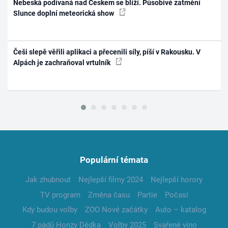
Nebeská podívaná nad Českem se blíží. Působivé zatmění
Slunce doplní meteorická show
Češi slepě věřili aplikaci a přecenili síly, píší v Rakousku. V
Alpách je zachraňoval vrtulník
Populární témata
Jak zhubnout
Nejlepší filmy 2024
Nejlepší horory
TV program
Změna času
Partie
Počasí
Kdy budou volby
ZOO Nové začátky
Auto – katalog
7 pádů Honzy Dědka
Volby 2025
Svařené víno