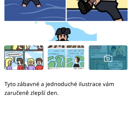
Sex a vztahy
Videa
Sledujte prima+
Přihlášení
Sledujte nás
Tyto zábavné a jednoduché ilustrace vám
zaručeně zlepší den.