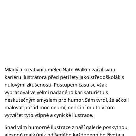
Mladý a kreativní umělec Nate Walker začal svou
kariéru ilustrátora před pěti lety jako středoškolák s
nulovými zkušenosti. Postupem času se však
vypracoval ve velmi nadaného karikaturistu s
neskutečným smyslem pro humor. Sám tvrdí, že ačkoli
malovat pořád moc neumí, nebrání mu to v tom
vytvářet tyto vtipné a cynické ilustrace.
Snad vám humorné ilustrace z naší galerie poskytnou
alespoň malý únik od šedého každodenního života a