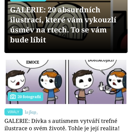
Sex a vztahy
GALERIE: 20 absurdních
Videa
ilustrací, které vám vykouzlí
úsměv na rtech. To se vám
Sledujte prima+
bude líbit
Přihlášení
Sledujte nás
20 fotografií
VIRÁLY
GALERIE: Dívka s autismem vytváří trefné
ilustrace o svém životě. Tohle je její realita!