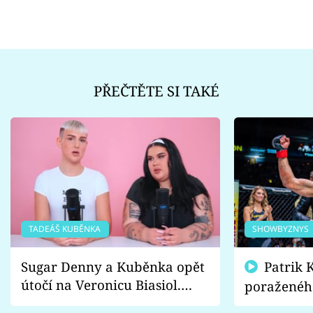
PŘEČTĚTE SI TAKÉ
TADEÁŠ KUBĚNKA
SHOWBYZNYS
Sugar Denny a Kuběnka opět
Patrik Kincl se zastal
útočí na Veronicu Biasiol.
poraženéh
Proč je podle nich falešná a
fanoušci n