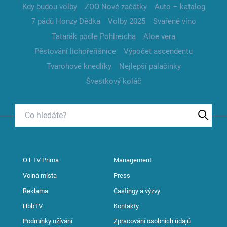
Kdy budou volby
ZOO Nové začátky
Auto – katalog
7 pádů Honzy Dědka
Volby 2025
Svařené víno
Tatarák podle Pohlreicha
Aloe vera
Pěstování lichořeřišnice
Výpočet ascendentu
Tvarohové knedlíky
Nejlepší palačinky
Švestkový koláč
O FTV Prima
Management
Volná místa
Press
Reklama
Castingy a výzvy
HbbTV
Kontakty
Podmínky užívání
Zpracování osobních údajů