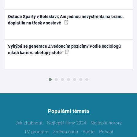
Ostuda Sparty v Boleslavi: Ani jednou nevystřelila na bránu,
doplatila na třesk v sestavě
Vyhýbá se generace Z vedoucím pozicím? Podle sociologů
mladí kariéru obětují jistotě
Populární témata
Jak zhubnout
Nejlepší filmy 2024
Nejlepší horory
TV program
Změna času
Partie
Počasí