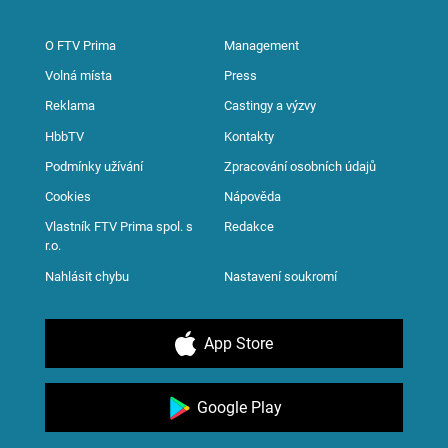
O FTV Prima
Management
Volná místa
Press
Reklama
Castingy a výzvy
HbbTV
Kontakty
Podmínky užívání
Zpracování osobních údajů
Cookies
Nápověda
Vlastník FTV Prima spol. s
Redakce
r.o.
Nahlásit chybu
Nastavení soukromí
App Store
Google Play