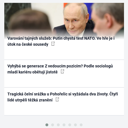
Varování tajných služeb: Putin chystá test NATO. Ve hře je i
útok na české sousedy
Vyhýbá se generace Z vedoucím pozicím? Podle sociologů
mladí kariéru obětují jistotě
Tragická čelní srážka u Pohořelic si vyžádala dva životy. Čtyři
lidé utrpěli těžká zranění