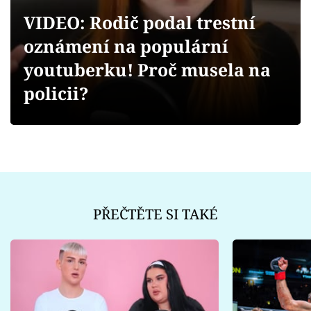
Sex a vztahy
VIDEO: Rodič podal trestní
Videa
oznámení na populární
youtuberku! Proč musela na
Sledujte prima+
policii?
Přihlášení
Sledujte nás
PŘEČTĚTE SI TAKÉ