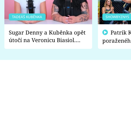
TADEÁŠ KUBĚNKA
SHOWBYZNYS
Sugar Denny a Kuběnka opět
Patrik Kincl se zastal
útočí na Veronicu Biasiol.
poraženéh
Proč je podle nich falešná a
fanoušci n
lže o své nevěře?