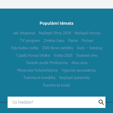
Populární témata
Jak zhubnout
Nejlepší filmy 2024
Nejlepší horory
TV program
Změna času
Partie
Počasí
Kdy budou volby
ZOO Nové začátky
Auto – katalog
7 pádů Honzy Dědka
Volby 2025
Svařené víno
Tatarák podle Pohlreicha
Aloe vera
Pěstování lichořeřišnice
Výpočet ascendentu
Tvarohové knedlíky
Nejlepší palačinky
Švestkový koláč