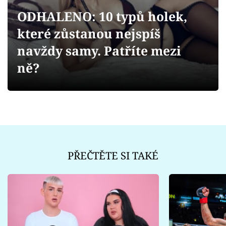
Sex a vztahy
ODHALENO: 10 typů holek,
Videa
které zůstanou nejspíš
navždy samy. Patříte mezi
Sledujte prima+
ně?
Přihlášení
Sledujte nás
PŘEČTĚTE SI TAKÉ