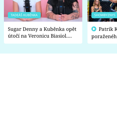
TADEÁŠ KUBĚNKA
SHOWBYZNYS
Sugar Denny a Kuběnka opět
Patrik Kincl se zastal
útočí na Veronicu Biasiol.
poraženéh
Proč je podle nich falešná a
fanoušci n
lže o své nevěře?