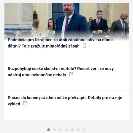
Podmínka pro Ukrajince za útok zápalnou lahví na dům s
dětmi? Tejc zvažuje mimořádný zásah
Rozpohybují české školství ředitelé? Resort věří, že nový
nástroj utne nekonečné debaty
Počasí do konce prázdnin může překvapit. Detaily prozrazuje
výhled