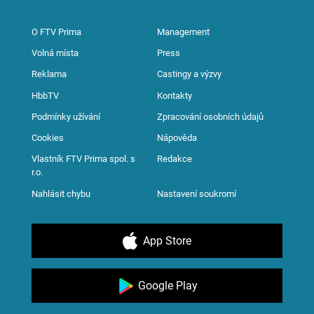
O FTV Prima
Management
Volná místa
Press
Reklama
Castingy a výzvy
HbbTV
Kontakty
Podmínky užívání
Zpracování osobních údajů
Cookies
Nápověda
Vlastník FTV Prima spol. s
Redakce
r.o.
Nahlásit chybu
Nastavení soukromí
App Store
Google Play