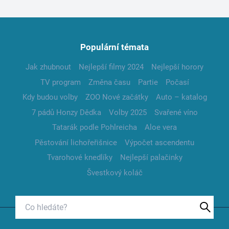
Populární témata
Jak zhubnout
Nejlepší filmy 2024
Nejlepší horory
TV program
Změna času
Partie
Počasí
Kdy budou volby
ZOO Nové začátky
Auto – katalog
7 pádů Honzy Dědka
Volby 2025
Svařené víno
Tatarák podle Pohlreicha
Aloe vera
Pěstování lichořeřišnice
Výpočet ascendentu
Tvarohové knedlíky
Nejlepší palačinky
Švestkový koláč