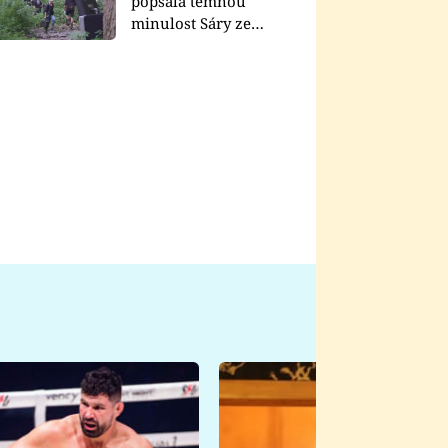
popsala temnou
minulost Sáry ze
seriálu Zákony vlka