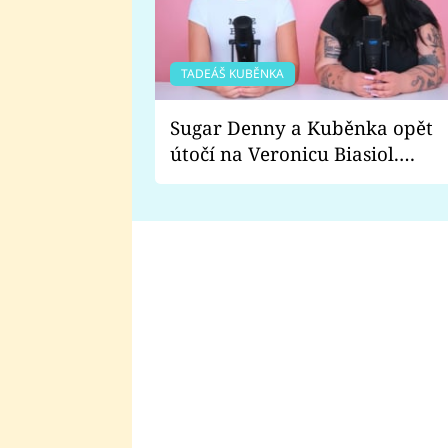
TADEÁŠ KUBĚNKA
Sugar Denny a Kuběnka opět
útočí na Veronicu Biasiol.
Proč je podle nich falešná a
lže o své nevěře?