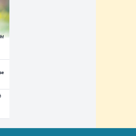
h!
se
é