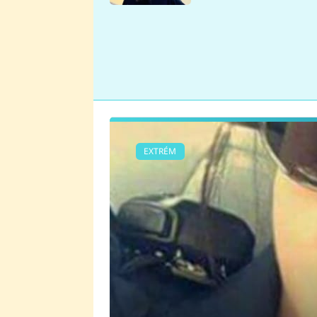
se v Plzni stalo
EXTRÉM