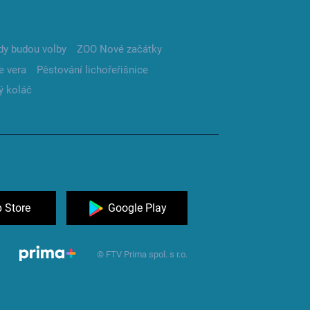
dy budou volby
ZOO Nové začátky
e vera
Pěstování lichořeřišnice
ý koláč
 Store
Google Play
© FTV Prima spol. s r.o.