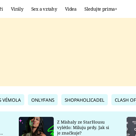
ři
Virály
Sex a vztahy
Videa
Sledujte prima+
Showbyznys
Extrém
VIRÁLY
KURIOZITY
VIDEA
KVÍZY
S VÉMOLA
ONLYFANS
SHOPAHOLICADEL
CLASH OF
Z Mishaly ze StarHousu
vylétlo: Miluju prdy. Jak si
co
je značkuje?