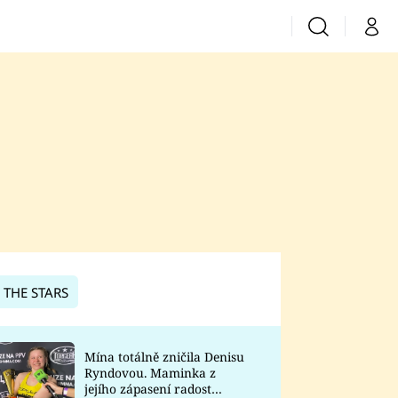
Vyhledávání
Můj 
Prima+
CNN Prima News
Prima Fresh
Prima Living
Prima Zoom
 THE STARS
Prima Lajk
Mína totálně zničila Denisu
Ryndovou. Maminka z
Sledujte nás
jejího zápasení radost