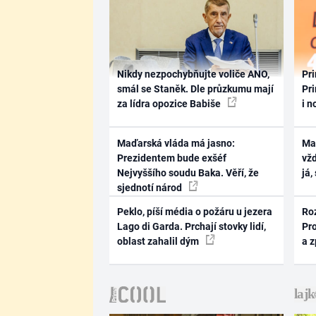
Nikdy nezpochybňujte voliče ANO,
Pri
smál se Staněk. Dle průzkumu mají
Pri
za lídra opozice Babiše
i n
Maďarská vláda má jasno:
Ma
Prezidentem bude exšéf
vž
Nejvyššího soudu Baka. Věří, že
já,
sjednotí národ
Peklo, píší média o požáru u jezera
Ro
Lago di Garda. Prchají stovky lidí,
Pr
oblast zahalil dým
a 