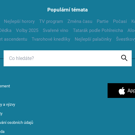
Populární témata
Nejlepší horory
TV program
Změna času
Partie
Počasí
K
Dědka
Volby 2025
Svařené víno
Tatarák podle Pohlreicha
Alo
t ascendentu
Tvarohové knedlíky
Nejlepší palačinky
Švestkov
ement
App
y a výzvy
ty
vání osobních údajů
ěda