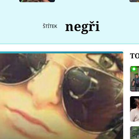
negři
ŠTÍTEK
TO