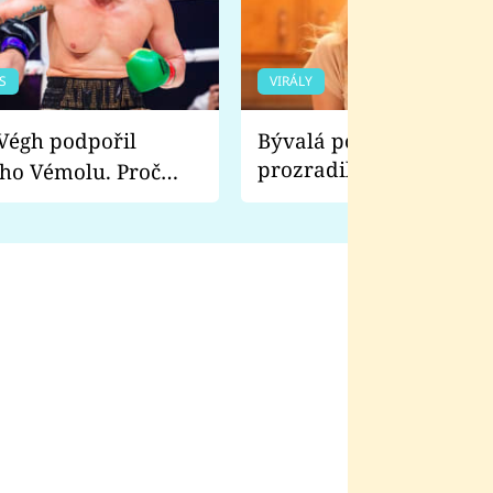
S
VIRÁLY
Bývalá pornoherečka
prozradila, co ji šokova
ho Vémolu. Proč
natáčení Euforie. Vážně
ji zápasit s ním než
bylo drsnější než hanba
 Kinclem?
filmy?