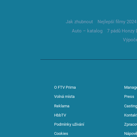
Jak zhubnout
Nejlepší filmy 2024
Auto – katalog
7 pádů Honzy 
Výpoče
O FTV Prima
Manag
Volná místa
Press
Reklama
Casting
HbbTV
Kontak
Podmínky užívání
Zpraco
Cookies
Nápov