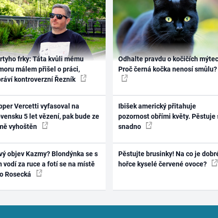
rtyho frky: Táta kvůli mému
Odhalte pravdu o kočičích mýtec
oru málem přišel o práci,
Proč černá kočka nenosí smůlu?
práví kontroverzní Řezník
per Vercetti vyfasoval na
Ibišek americký přitahuje
vensku 5 let vězení, pak bude ze
pozornost obřími květy. Pěstuje 
mě vyhoštěn
snadno
vý objev Kazmy? Blondýnka se s
Pěstujte brusinky! Na co je dobr
 vodí za ruce a fotí se na místě
hořce kyselé červené ovoce?
ko Rosecká