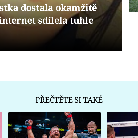
stka dostala okamžitě
internet sdílela tuhle
PŘEČTĚTE SI TAKÉ