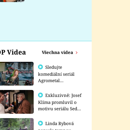
nemá
P Videa
Všechna videa
Sledujte
komediální seriál
Agrometal
exkluzivně na
prima+
Exkluzivně: Josef
Klíma promluvil o
motivu seriálu Sedm
schodů k moci
Linda Rybová