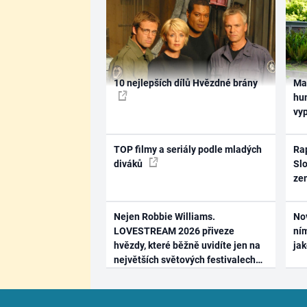
10 nejlepších dílů Hvězdné brány
Ma
hum
vy
TOP filmy a seriály podle mladých
Rap
diváků
Slo
ze
Nejen Robbie Williams.
No
LOVESTREAM 2026 přiveze
ním
hvězdy, které běžně uvidíte jen na
ja
největších světových festivalech