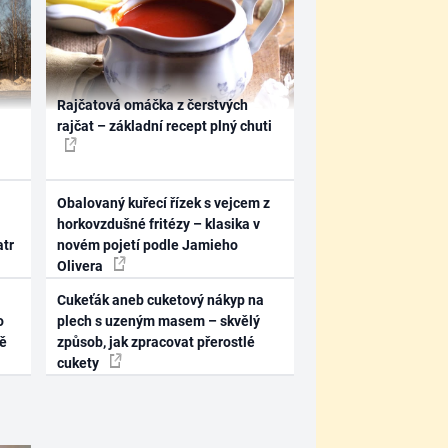
Rajčatová omáčka z čerstvých
rajčat – základní recept plný chuti
Obalovaný kuřecí řízek s vejcem z
horkovzdušné fritézy – klasika v
atr
novém pojetí podle Jamieho
Olivera
Cukeťák aneb cuketový nákyp na
o
plech s uzeným masem – skvělý
ně
způsob, jak zpracovat přerostlé
cukety