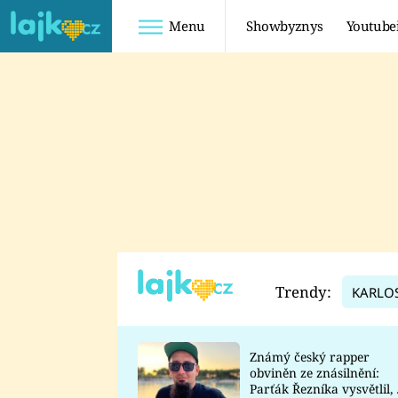
Menu
Showbyznys
Youtube
Youtuberky
Youtubeři
SHOPAHOLICADEL
FATTYPILLOW
ANNA ŠULC
FREESCOOT
SUGAR DENNY
ADAM KAJUMI
LADUŠKA
TADEÁŠ KUBĚNKA
DOMINIKA
DATEL
Trendy:
KARLO
MYSLIVCOVÁ
Známý český rapper
obviněn ze znásilnění:
Parťák Řezníka vysvětlil, 