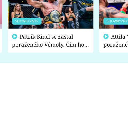
SHOWBYZNYS
SHOWBYZNY
Patrik Kincl se zastal
Attila Végh podpořil
poraženého Vémoly. Čím ho
poražené
fanoušci naštvali?
chce radě
s vítězem