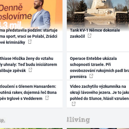
ma představila podzim: startuje
Tank KV-1 Němce dokonale
ma sport, vrací se Polabí, Zrádci
zaskočil
ové kriminálky
thiase Hložka ženy do vztahu
Operace Entebbe ukázala
dy uhnaly: Teď budu iniciátorem
schopnosti Izraele. Při
 slibuje zpěvák
osvobozování rukojmích padl br
premiéra
zloučení s Glenem Hansardem:
Video zachytilo výzkumníka na
outěná rakev, dojemná řeč Bona
okraji lávového jezera. Je to jak
zpěv Irglové s Vedderem
pohled do Slunce, hlásil vzruše