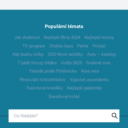
Populární témata
Jak zhubnout
Nejlepší filmy 2024
Nejlepší horory
TV program
Změna času
Partie
Počasí
Kdy budou volby
ZOO Nové začátky
Auto – katalog
7 pádů Honzy Dědka
Volby 2025
Svařené víno
Tatarák podle Pohlreicha
Aloe vera
Pěstování lichořeřišnice
Výpočet ascendentu
Tvarohové knedlíky
Nejlepší palačinky
Švestkový koláč