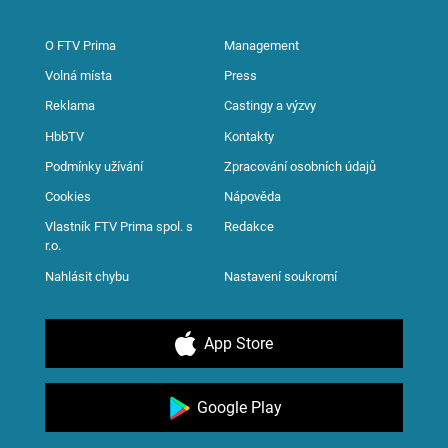
O FTV Prima
Management
Volná místa
Press
Reklama
Castingy a výzvy
HbbTV
Kontakty
Podmínky užívání
Zpracování osobních údajů
Cookies
Nápověda
Vlastník FTV Prima spol. s
Redakce
r.o.
Nahlásit chybu
Nastavení soukromí
App Store
Google Play