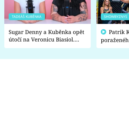
TADEÁŠ KUBĚNKA
SHOWBYZNYS
Sugar Denny a Kuběnka opět
Patrik Kincl se zastal
útočí na Veronicu Biasiol.
poraženéh
Proč je podle nich falešná a
fanoušci n
lže o své nevěře?