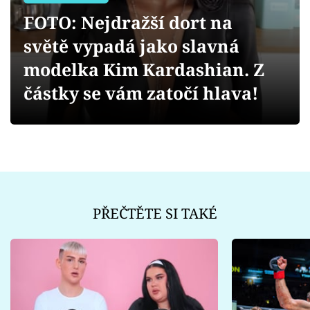
Sex a vztahy
FOTO: Nejdražší dort na
Videa
světě vypadá jako slavná
modelka Kim Kardashian. Z
Sledujte prima+
částky se vám zatočí hlava!
Přihlášení
Sledujte nás
PŘEČTĚTE SI TAKÉ