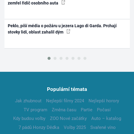
zemřel řidič osobního auta
Peklo, píší média o požáru u jezera Lago di Garda. Prchají
stovky lidí, oblast zahalil dým
Populární témata
Jak zhubnout
Nejlepší filmy 2024
Nejlepší horory
TV program
Změna času
Partie
Počasí
Kdy budou volby
ZOO Nové začátky
Auto – katalog
7 pádů Honzy Dědka
Volby 2025
Svařené víno