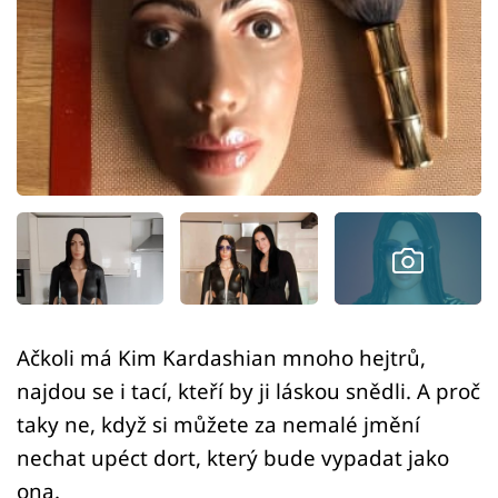
Sex a vztahy
Videa
Sledujte prima+
Přihlášení
Sledujte nás
Ačkoli má Kim Kardashian mnoho hejtrů,
najdou se i tací, kteří by ji láskou snědli. A proč
taky ne, když si můžete za nemalé jmění
nechat upéct dort, který bude vypadat jako
ona.