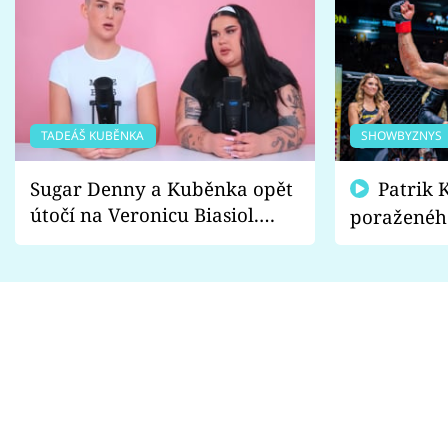
TADEÁŠ KUBĚNKA
SHOWBYZNYS
Sugar Denny a Kuběnka opět
Patrik Kincl se zastal
útočí na Veronicu Biasiol.
poraženéh
Proč je podle nich falešná a
fanoušci n
lže o své nevěře?