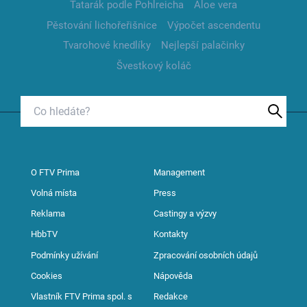
Tatarák podle Pohlreicha
Aloe vera
Pěstování lichořeřišnice
Výpočet ascendentu
Tvarohové knedlíky
Nejlepší palačinky
Švestkový koláč
O FTV Prima
Management
Volná místa
Press
Reklama
Castingy a výzvy
HbbTV
Kontakty
Podmínky užívání
Zpracování osobních údajů
Cookies
Nápověda
Vlastník FTV Prima spol. s
Redakce