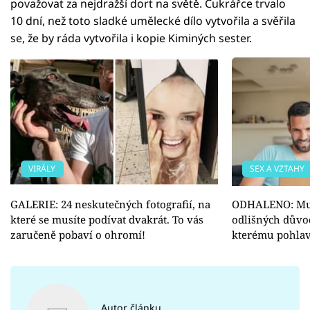
považovat za nejdražší dort na světě. Cukrářce trvalo
10 dní, než toto sladké umělecké dílo vytvořila a svěřila
se, že by ráda vytvořila i kopie Kiminých sester.
VIRÁLY
SEX A VZTAHY
GALERIE: 24 neskutečných fotografií, na
ODHALENO: Muži
které se musíte podívat dvakrát. To vás
odlišných důvod
zaručeně pobaví o ohromí!
kterému pohlaví
Autor článku