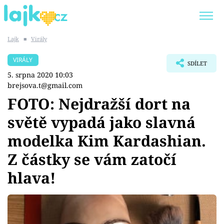
Lajk
■
Virály
Trendy:
KARLOS VÉMOLA
ONLYFANS
VIRÁLY
SDÍLET
SHOPAHOLICADEL
CLASH OF THE STARS
5. srpna 2020 10:03
brejsova.t@gmail.com
FOTO: Nejdražší dort na
světě vypadá jako slavná
Témata
modelka Kim Kardashian.
Showbyznys
Z částky se vám zatočí
hlava!
Youtubeři
Virály