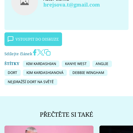
brejsova.t@gmail.com
VSTOUPIT DO DISKUZE
Sdílejte článek
ŠTÍTKY
KIM KARDASHIAN
KANYE WEST
ANGLIE
DORT
KIM KARDASHIANOVÁ
DEBBIE WINGHAM
NEJDRAŽŠÍ DORT NA SVĚTĚ
PŘEČTĚTE SI TAKÉ