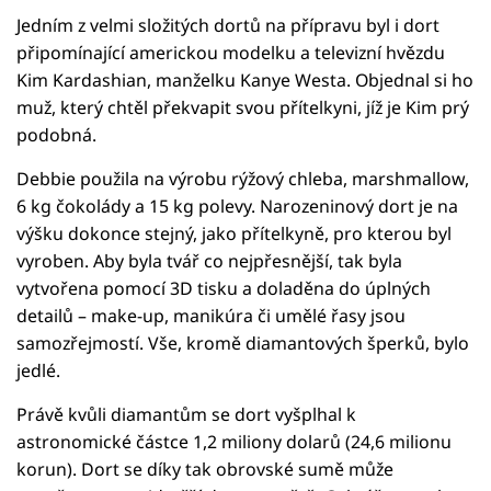
Jedním z velmi složitých dortů na přípravu byl i dort
připomínající americkou modelku a televizní hvězdu
Kim Kardashian, manželku Kanye Westa. Objednal si ho
muž, který chtěl překvapit svou přítelkyni, jíž je Kim prý
podobná.
Debbie použila na výrobu rýžový chleba, marshmallow,
6 kg čokolády a 15 kg polevy. Narozeninový dort je na
výšku dokonce stejný, jako přítelkyně, pro kterou byl
vyroben. Aby byla tvář co nejpřesnější, tak byla
vytvořena pomocí 3D tisku a doladěna do úplných
detailů – make-up, manikúra či umělé řasy jsou
samozřejmostí. Vše, kromě diamantových šperků, bylo
jedlé.
Právě kvůli diamantům se dort vyšplhal k
astronomické částce 1,2 miliony dolarů (24,6 milionu
korun). Dort se díky tak obrovské sumě může