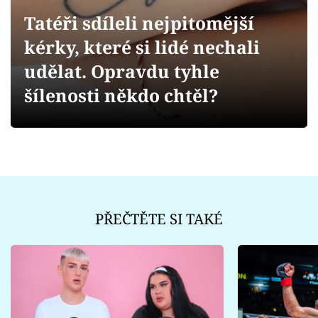
Sex a vztahy
Tatéři sdíleli nejpitomější
Videa
kérky, které si lidé nechali
udělat. Opravdu tyhle
Sledujte prima+
šílenosti někdo chtěl?
Přihlášení
Sledujte nás
PŘEČTĚTE SI TAKÉ