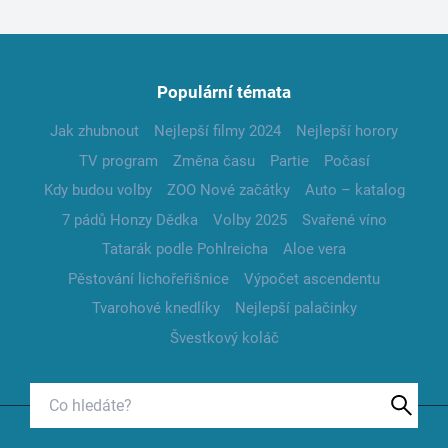
Populární témata
Jak zhubnout
Nejlepší filmy 2024
Nejlepší horory
TV program
Změna času
Partie
Počasí
Kdy budou volby
ZOO Nové začátky
Auto – katalog
7 pádů Honzy Dědka
Volby 2025
Svařené víno
Tatarák podle Pohlreicha
Aloe vera
Pěstování lichořeřišnice
Výpočet ascendentu
Tvarohové knedlíky
Nejlepší palačinky
Švestkový koláč