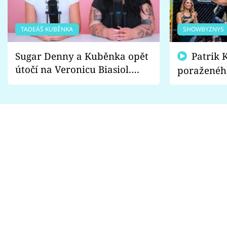
TADEÁŠ KUBĚNKA
SHOWBYZNYS
Sugar Denny a Kuběnka opět
Patrik Kincl se zastal
útočí na Veronicu Biasiol.
poraženéh
Proč je podle nich falešná a
fanoušci n
lže o své nevěře?