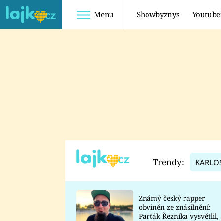
Menu
Showbyznys
Youtube
Youtuberky
Youtubeři
SHOPAHOLICADEL
FATTYPILLOW
ANNA ŠULC
FREESCOOT
SUGAR DENNY
ADAM KAJUMI
LADUŠKA
TADEÁŠ KUBĚNKA
DOMINIKA
DATEL
Trendy:
KARLO
MYSLIVCOVÁ
Známý český rapper
obviněn ze znásilnění:
Parťák Řezníka vysvětlil, 