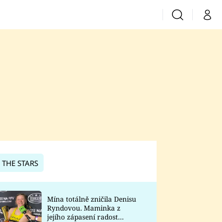
Vyhledávání
Můj 
Prima+
CNN Prima News
Prima Fresh
Prima Living
Prima Zoom
 THE STARS
Prima Lajk
Mína totálně zničila Denisu
Ryndovou. Maminka z
Sledujte nás
jejího zápasení radost