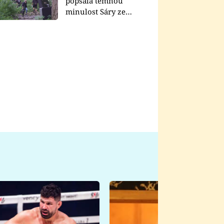
popsala temnou
minulost Sáry ze
seriálu Zákony vlka