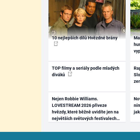
10 nejlepších dílů Hvězdné brány
Ma
hum
vy
TOP filmy a seriály podle mladých
Rap
diváků
Slo
ze
Nejen Robbie Williams.
No
LOVESTREAM 2026 přiveze
ním
hvězdy, které běžně uvidíte jen na
ja
největších světových festivalech