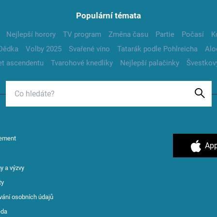
Populární témata
Nejlepší horory
TV program
Změna času
Partie
Počasí
K
Dědka
Volby 2025
Svařené víno
Tatarák podle Pohlreicha
Alo
t ascendentu
Tvarohové knedlíky
Nejlepší palačinky
Švestkov
ement
App
y a výzvy
ty
vání osobních údajů
ěda