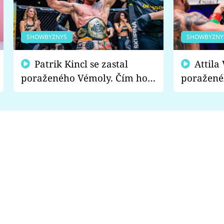
SHOWBYZNYS
SHOWBYZNY
Patrik Kincl se zastal
Attila Végh podpořil
poraženého Vémoly. Čím ho
poražené
fanoušci naštvali?
chce radě
s vítězem