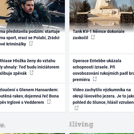
ma představila podzim: startuje
Tank KV-1 Němce dokonale
ma sport, vrací se Polabí, Zrádci
zaskočil
ové kriminálky
thiase Hložka ženy do vztahu
Operace Entebbe ukázala
dy uhnaly: Teď budu iniciátorem
schopnosti Izraele. Při
 slibuje zpěvák
osvobozování rukojmích padl br
premiéra
zloučení s Glenem Hansardem:
Video zachytilo výzkumníka na
outěná rakev, dojemná řeč Bona
okraji lávového jezera. Je to jak
zpěv Irglové s Vedderem
pohled do Slunce, hlásil vzruše