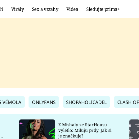
ři
Virály
Sex a vztahy
Videa
Sledujte prima+
Showbyznys
Extrém
VIRÁLY
KURIOZITY
VIDEA
KVÍZY
S VÉMOLA
ONLYFANS
SHOPAHOLICADEL
CLASH OF
Z Mishaly ze StarHousu
vylétlo: Miluju prdy. Jak si
co
je značkuje?