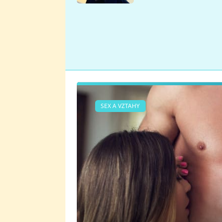
se v Plzni stalo
SEX A VZTAHY