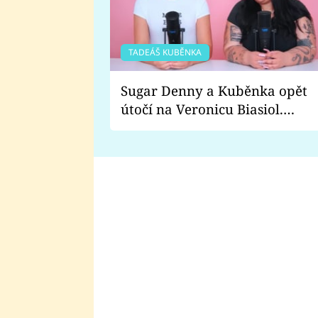
TADEÁŠ KUBĚNKA
Sugar Denny a Kuběnka opět
útočí na Veronicu Biasiol.
Proč je podle nich falešná a
lže o své nevěře?