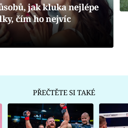
obů, jak kluka nejlépe
lky, čím ho nejvíc
PŘEČTĚTE SI TAKÉ