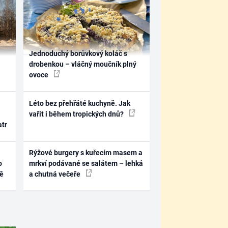
Jednoduchý borůvkový koláč s
drobenkou – vláčný moučník plný
ovoce
Léto bez přehřáté kuchyně. Jak
vařit i během tropických dnů?
atr
Rýžové burgery s kuřecím masem a
o
mrkví podávané se salátem – lehká
ně
a chutná večeře