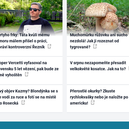
rtyho frky: Táta kvůli mému
Muchomůrku růžovku ani sucho
oru málem přišel o práci,
nezdolá! Jak ji rozeznat od
práví kontroverzní Řezník
tygrované?
per Vercetti vyfasoval na
V srpnu nezapomeňte přesadit
vensku 5 let vězení, pak bude ze
velkokvěté kosatce. Jak na to?
mě vyhoštěn
vý objev Kazmy? Blondýnka se s
Přerostlé okurky? Zkuste
 vodí za ruce a fotí se na místě
rychlokvašky nebo je naložte po
ko Rosecká
americku!