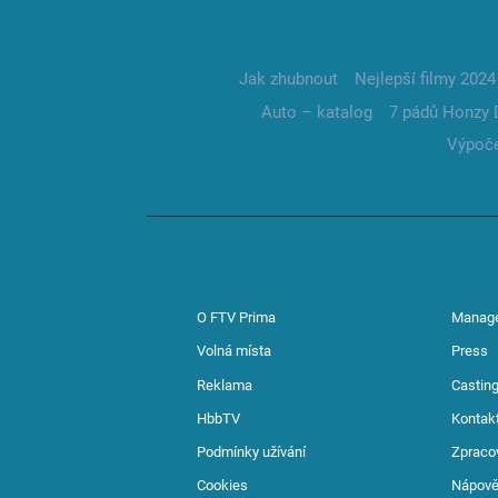
Jak zhubnout
Nejlepší filmy 2024
Auto – katalog
7 pádů Honzy 
Výpoče
O FTV Prima
Manag
Volná místa
Press
Reklama
Casting
HbbTV
Kontak
Podmínky užívání
Zpraco
Cookies
Nápov