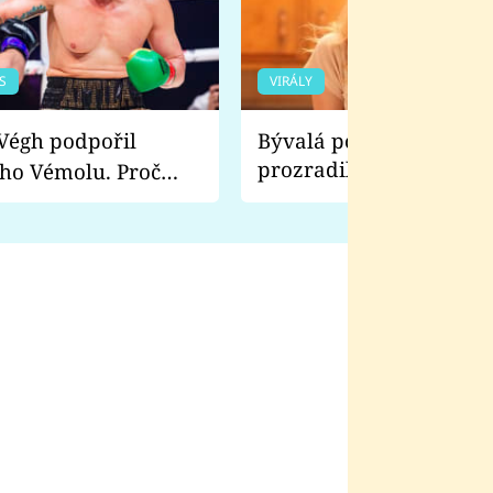
S
VIRÁLY
Bývalá pornoherečka
prozradila, co ji šokova
ho Vémolu. Proč
natáčení Euforie. Vážně
ji zápasit s ním než
bylo drsnější než hanba
 Kinclem?
filmy?