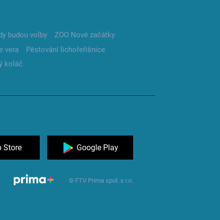
dy budou volby
ZOO Nové začátky
e vera
Pěstování lichořeřišnice
ý koláč
 Store
Google Play
© FTV Prima spol. s r.o.