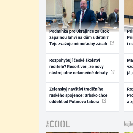
Podmínka pro Ukrajince za útok
Pri
zápalnou lahví na dům s dětmi?
Pri
Tejc zvažuje mimořádný zásah
i n
Rozpohybují české školství
Ma
ředitelé? Resort věří, že nový
vž
nástroj utne nekonečné debaty
já,
Zelenskyj navštíví tradičního
Ro
ruského spojence: Srbsko chce
Pr
oddělit od Putinova tábora
a 