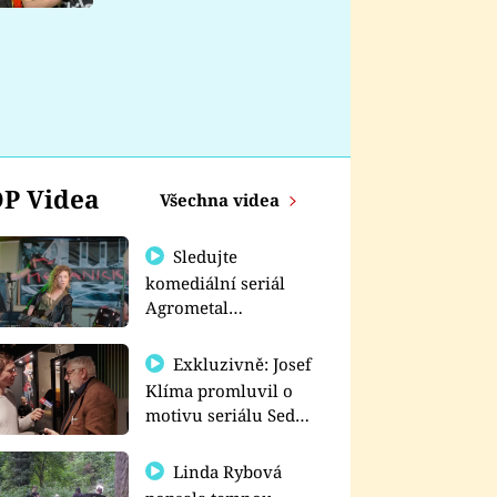
nemá
P Videa
Všechna videa
Sledujte
komediální seriál
Agrometal
exkluzivně na
prima+
Exkluzivně: Josef
Klíma promluvil o
motivu seriálu Sedm
schodů k moci
Linda Rybová