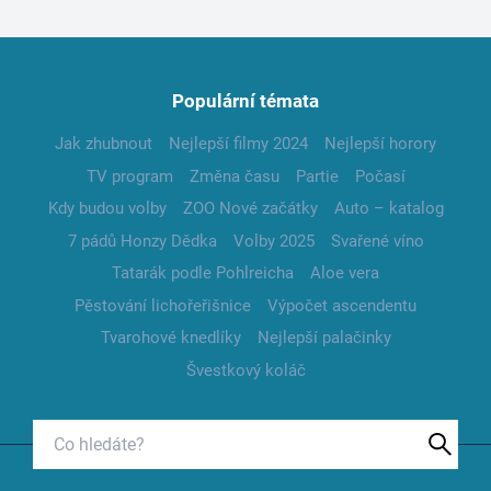
Populární témata
Jak zhubnout
Nejlepší filmy 2024
Nejlepší horory
TV program
Změna času
Partie
Počasí
Kdy budou volby
ZOO Nové začátky
Auto – katalog
7 pádů Honzy Dědka
Volby 2025
Svařené víno
Tatarák podle Pohlreicha
Aloe vera
Pěstování lichořeřišnice
Výpočet ascendentu
Tvarohové knedlíky
Nejlepší palačinky
Švestkový koláč