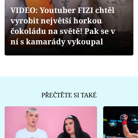
Sex a vztahy
VIDEO: Youtuber FIZI chtěl
Videa
vyrobit největší horkou
čokoládu na světě! Pak se v
Sledujte prima+
ní s kamarády vykoupal
Přihlášení
Sledujte nás
PŘEČTĚTE SI TAKÉ