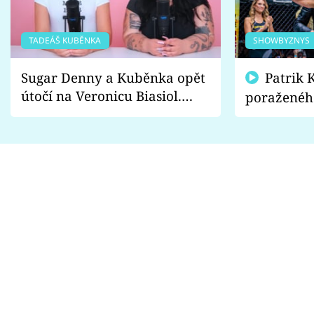
TADEÁŠ KUBĚNKA
SHOWBYZNYS
Sugar Denny a Kuběnka opět
Patrik Kincl se zastal
útočí na Veronicu Biasiol.
poraženéh
Proč je podle nich falešná a
fanoušci n
lže o své nevěře?