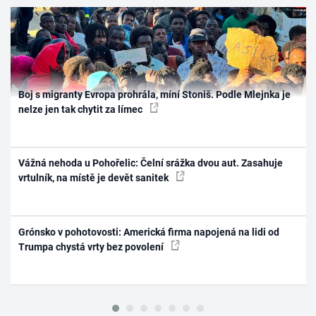
Boj s migranty Evropa prohrála, míní Stoniš. Podle Mlejnka je
nelze jen tak chytit za límec
Vážná nehoda u Pohořelic: Čelní srážka dvou aut. Zasahuje
vrtulník, na místě je devět sanitek
Grónsko v pohotovosti: Americká firma napojená na lidi od
Trumpa chystá vrty bez povolení