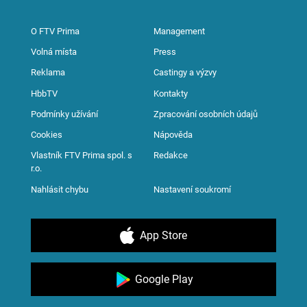
O FTV Prima
Management
Volná místa
Press
Reklama
Castingy a výzvy
HbbTV
Kontakty
Podmínky užívání
Zpracování osobních údajů
Cookies
Nápověda
Vlastník FTV Prima spol. s
Redakce
r.o.
Nahlásit chybu
Nastavení soukromí
App Store
Google Play