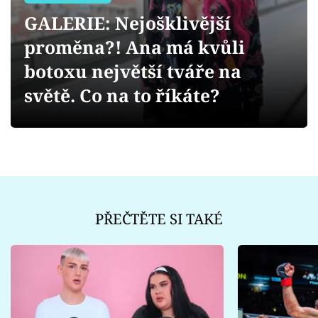
Sex a vztahy
GALERIE: Nejošklivější
Videa
proměna?! Ana má kvůli
botoxu největší tváře na
Sledujte prima+
světě. Co na to říkáte?
Přihlášení
Sledujte nás
PŘEČTĚTE SI TAKÉ