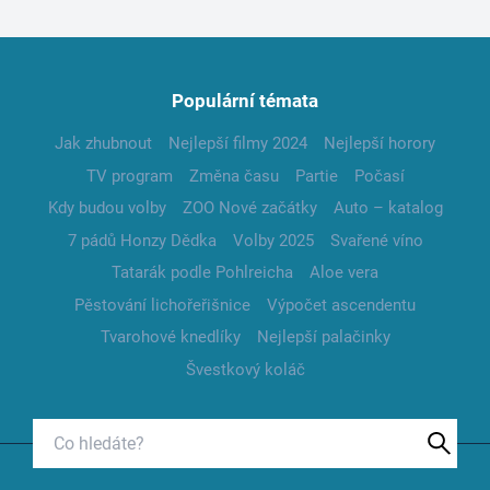
Populární témata
Jak zhubnout
Nejlepší filmy 2024
Nejlepší horory
TV program
Změna času
Partie
Počasí
Kdy budou volby
ZOO Nové začátky
Auto – katalog
7 pádů Honzy Dědka
Volby 2025
Svařené víno
Tatarák podle Pohlreicha
Aloe vera
Pěstování lichořeřišnice
Výpočet ascendentu
Tvarohové knedlíky
Nejlepší palačinky
Švestkový koláč