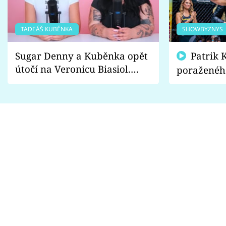
TADEÁŠ KUBĚNKA
SHOWBYZNYS
Sugar Denny a Kuběnka opět
Patrik Kincl se zastal
útočí na Veronicu Biasiol.
poraženéh
Proč je podle nich falešná a
fanoušci n
lže o své nevěře?