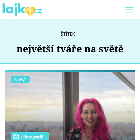
Trendy:
KARLOS VÉMOLA
ONLYFANS
ŠTÍTEK
SHOPAHOLICADEL
CLASH OF THE STARS
největší tváře na světě
Témata
VIRÁLY
Showbyznys
Youtubeři
Virály
8 fotografií