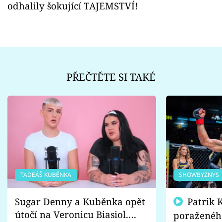
odhalily šokující TAJEMSTVÍ!
PŘEČTĚTE SI TAKÉ
TADEÁŠ KUBĚNKA
SHOWBYZNYS
Sugar Denny a Kuběnka opět
Patrik Kincl se zastal
útočí na Veronicu Biasiol.
poraženéh