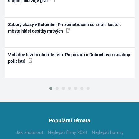
stupňů, ukazuje graf
Záběry zkázy v Kolumbii: Při zemětřesení se zřítil i kostel,
města hlásí desítky mrtvých
V chatce leželo ohořelé tělo. Po požáru u Dobřichovic zasahují
policisté
Populární témata
Jak zhubnout
Nejlepší filmy 2024
Nejlepší horory