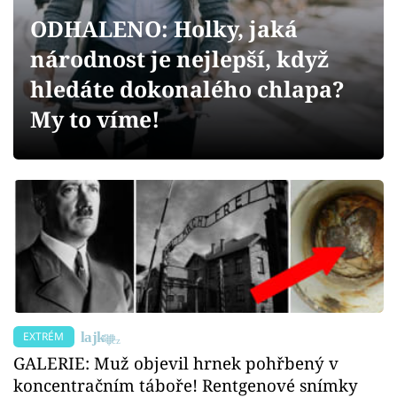
Sex a vztahy
ODHALENO: Holky, jaká
Videa
národnost je nejlepší, když
hledáte dokonalého chlapa?
Sledujte prima+
My to víme!
Přihlášení
Sledujte nás
EXTRÉM
GALERIE: Muž objevil hrnek pohřbený v
koncentračním táboře! Rentgenové snímky