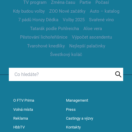
TV program
Změna času
Partie
Počasí
Kdy budou volby
ZOO Nové začátky
Auto – katalog
7 pádů Honzy Dědka
Volby 2025
Svařené víno
Tatarák podle Pohlreicha
Aloe vera
Pěstování lichořeřišnice
Výpočet ascendentu
Tvarohové knedlíky
Nejlepší palačinky
Švestkový koláč
O FTV Prima
Management
Volná místa
Press
Reklama
Castingy a výzvy
HbbTV
Kontakty