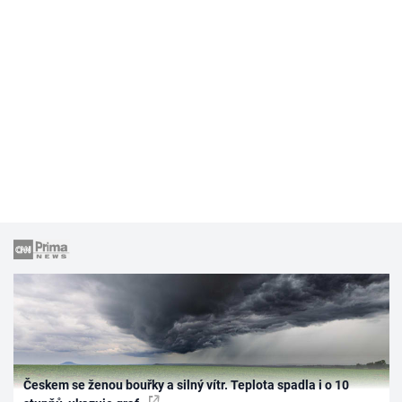
Českem se ženou bouřky a silný vítr. Teplota spadla i o 10