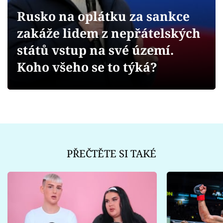
Sex a vztahy
Rusko na oplátku za sankce
Videa
zakáže lidem z nepřátelských
států vstup na své území.
Sledujte prima+
Koho všeho se to týká?
Přihlášení
Sledujte nás
PŘEČTĚTE SI TAKÉ