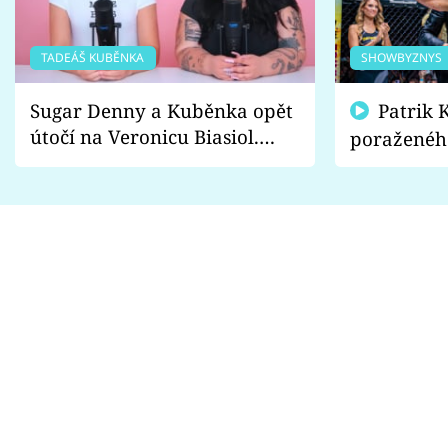
TADEÁŠ KUBĚNKA
SHOWBYZNYS
Sugar Denny a Kuběnka opět
Patrik Kincl se zastal
útočí na Veronicu Biasiol.
poraženéh
Proč je podle nich falešná a
fanoušci n
lže o své nevěře?