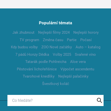
Populární témata
Jak zhubnout
Nejlepší filmy 2024
Nejlepší horory
TV program
Změna času
Partie
Počasí
Kdy budou volby
ZOO Nové začátky
Auto – katalog
7 pádů Honzy Dědka
Volby 2025
Svařené víno
Tatarák podle Pohlreicha
Aloe vera
Pěstování lichořeřišnice
Výpočet ascendentu
Tvarohové knedlíky
Nejlepší palačinky
Švestkový koláč