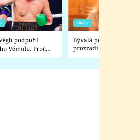
S
VIRÁLY
Bývalá pornoherečka
prozradila, co ji šokova
ho Vémolu. Proč
natáčení Euforie. Vážně
ji zápasit s ním než
bylo drsnější než hanba
 Kinclem?
filmy?