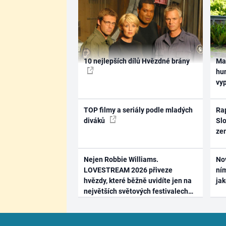
10 nejlepších dílů Hvězdné brány
Ma
hum
vy
TOP filmy a seriály podle mladých
Rap
diváků
Slo
ze
Nejen Robbie Williams.
No
LOVESTREAM 2026 přiveze
ním
hvězdy, které běžně uvidíte jen na
ja
největších světových festivalech