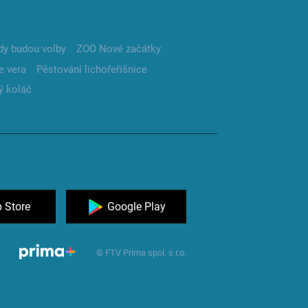
dy budou volby
ZOO Nové začátky
e vera
Pěstování lichořeřišnice
ý koláč
 Store
Google Play
© FTV Prima spol. s r.o.