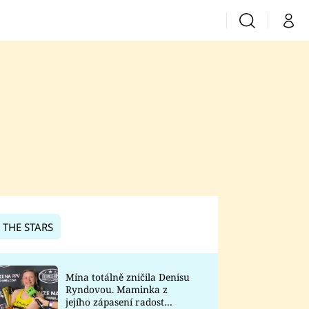
Vyhledávání
Můj 
Prima+
CNN Prima News
Prima Fresh
Prima Living
Prima Zoom
 THE STARS
Prima Lajk
Mína totálně zničila Denisu
Ryndovou. Maminka z
Sledujte nás
jejího zápasení radost