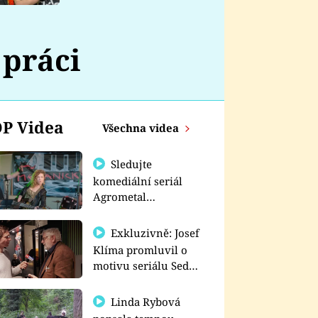
nemá
 práci
P Videa
Všechna videa
Sledujte
komediální seriál
Agrometal
exkluzivně na
prima+
Exkluzivně: Josef
Klíma promluvil o
motivu seriálu Sedm
schodů k moci
Linda Rybová