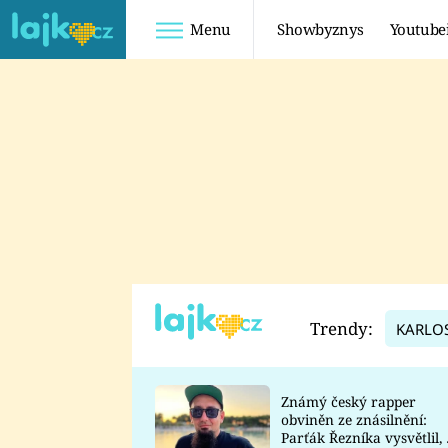
Menu
Showbyznys
Youtube
Youtuberky
Youtubeři
SHOPAHOLICADEL
FATTYPILLOW
ANNA ŠULC
FREESCOOT
SUGAR DENNY
ADAM KAJUMI
LADUŠKA
TADEÁŠ KUBĚNKA
DOMINIKA
DATEL
Trendy:
KARLO
MYSLIVCOVÁ
Známý český rapper
obviněn ze znásilnění:
Parťák Řezníka vysvětlil, 