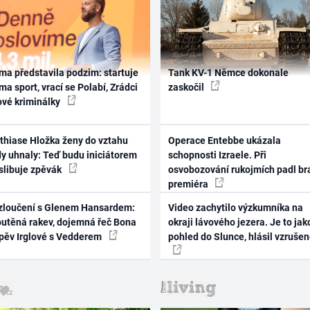
ma představila podzim: startuje
Tank KV-1 Němce dokonale
ma sport, vrací se Polabí, Zrádci
zaskočil
ové kriminálky
thiase Hložka ženy do vztahu
Operace Entebbe ukázala
dy uhnaly: Teď budu iniciátorem
schopnosti Izraele. Při
 slibuje zpěvák
osvobozování rukojmích padl br
premiéra
zloučení s Glenem Hansardem:
Video zachytilo výzkumníka na
outěná rakev, dojemná řeč Bona
okraji lávového jezera. Je to jak
zpěv Irglové s Vedderem
pohled do Slunce, hlásil vzruše