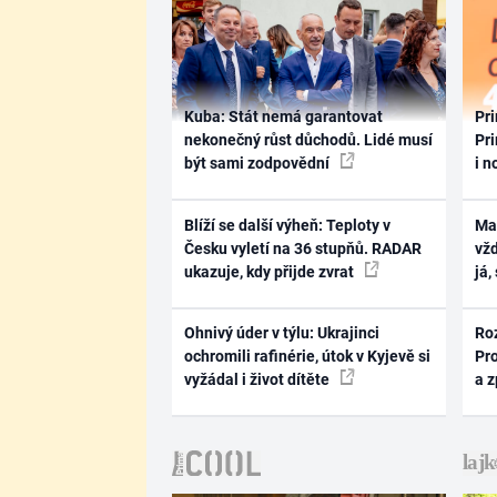
Kuba: Stát nemá garantovat
Pri
nekonečný růst důchodů. Lidé musí
Pri
být sami zodpovědní
i n
Blíží se další výheň: Teploty v
Ma
Česku vyletí na 36 stupňů. RADAR
vž
ukazuje, kdy přijde zvrat
já,
Ohnivý úder v týlu: Ukrajinci
Ro
ochromili rafinérie, útok v Kyjevě si
Pr
vyžádal i život dítěte
a 