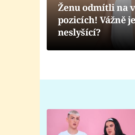
Ženu odmítli na v
pozicích! Vážně je
neslyšící?