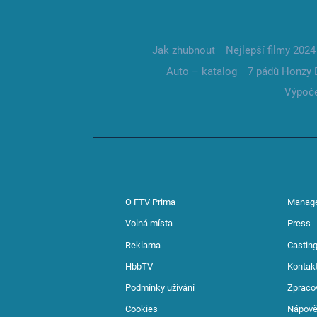
Jak zhubnout
Nejlepší filmy 2024
Auto – katalog
7 pádů Honzy 
Výpoče
O FTV Prima
Manag
Volná místa
Press
Reklama
Casting
HbbTV
Kontak
Podmínky užívání
Zpraco
Cookies
Nápov