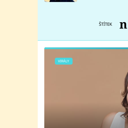
se v Plzni stalo
n
ŠTÍTEK
VIRÁLY