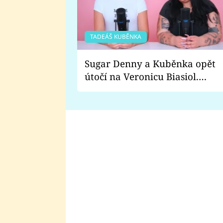
TADEÁŠ KUBĚNKA
Sugar Denny a Kuběnka opět
útočí na Veronicu Biasiol.
Proč je podle nich falešná a
lže o své nevěře?