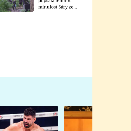
popsala temnou
minulost Sáry ze
seriálu Zákony vlka