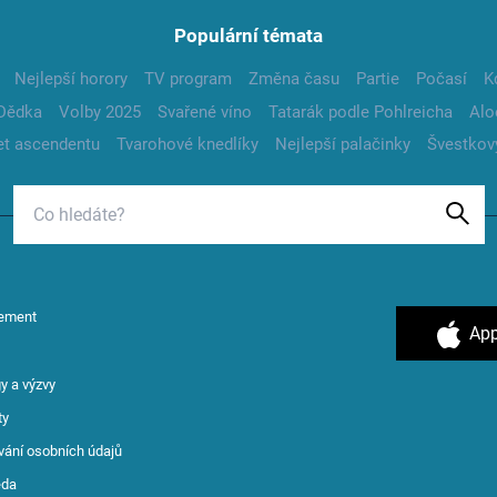
Populární témata
Nejlepší horory
TV program
Změna času
Partie
Počasí
K
Dědka
Volby 2025
Svařené víno
Tatarák podle Pohlreicha
Alo
t ascendentu
Tvarohové knedlíky
Nejlepší palačinky
Švestkov
ement
App
y a výzvy
ty
vání osobních údajů
ěda