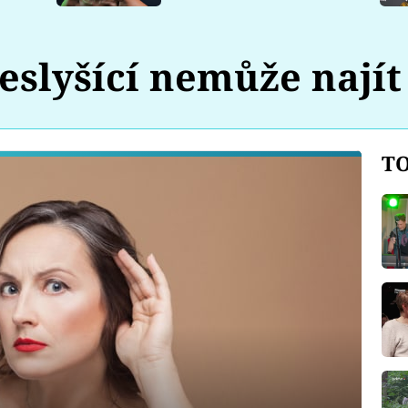
eslyšící nemůže najít
TO