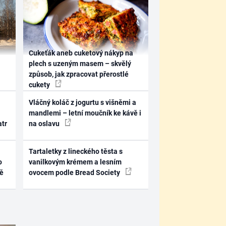
Cukeťák aneb cuketový nákyp na
plech s uzeným masem – skvělý
způsob, jak zpracovat přerostlé
cukety
Vláčný koláč z jogurtu s višněmi a
mandlemi – letní moučník ke kávě i
atr
na oslavu
Tartaletky z lineckého těsta s
o
vanilkovým krémem a lesním
ně
ovocem podle Bread Society