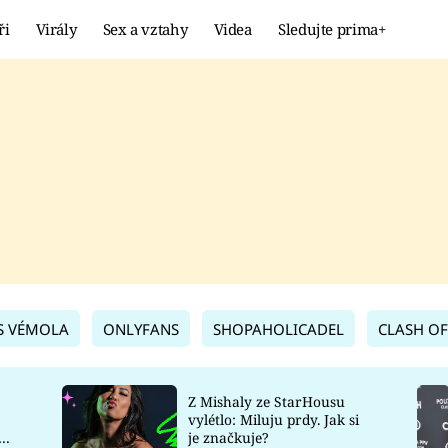
ři
Virály
Sex a vztahy
Videa
Sledujte prima+
Showbyznys
Extrém
VIRÁLY
KURIOZITY
VIDEA
KVÍZY
S VÉMOLA
ONLYFANS
SHOPAHOLICADEL
CLASH OF
Z Mishaly ze StarHousu
vylétlo: Miluju prdy. Jak si
co
je značkuje?