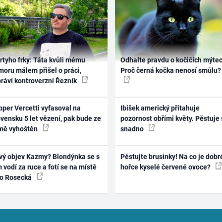
rtyho frky: Táta kvůli mému
Odhalte pravdu o kočičích mýtec
oru málem přišel o práci,
Proč černá kočka nenosí smůlu?
práví kontroverzní Řezník
per Vercetti vyfasoval na
Ibišek americký přitahuje
vensku 5 let vězení, pak bude ze
pozornost obřími květy. Pěstuje 
mě vyhoštěn
snadno
vý objev Kazmy? Blondýnka se s
Pěstujte brusinky! Na co je dobr
 vodí za ruce a fotí se na místě
hořce kyselé červené ovoce?
ko Rosecká