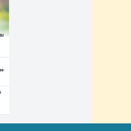
h!
se
é