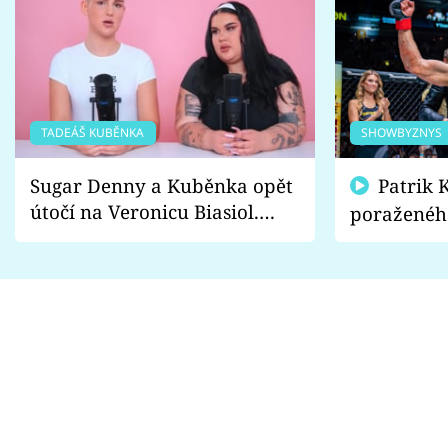
TADEÁŠ KUBĚNKA
SHOWBYZNYS
Sugar Denny a Kuběnka opět
Patrik Kincl se zastal
útočí na Veronicu Biasiol.
poraženéh
Proč je podle nich falešná a
fanoušci n
lže o své nevěře?