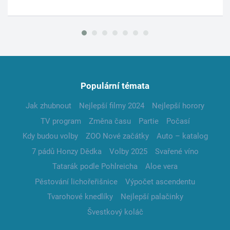
Populární témata
Jak zhubnout
Nejlepší filmy 2024
Nejlepší horory
TV program
Změna času
Partie
Počasí
Kdy budou volby
ZOO Nové začátky
Auto – katalog
7 pádů Honzy Dědka
Volby 2025
Svařené víno
Tatarák podle Pohlreicha
Aloe vera
Pěstování lichořeřišnice
Výpočet ascendentu
Tvarohové knedlíky
Nejlepší palačinky
Švestkový koláč