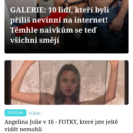
Sex a vztahy
GALERIE: 10 lidí, kteří byli
Videa
příliš nevinní na internet!
Těmhle naivkům se teď
Sledujte prima+
všichni smějí
Přihlášení
Sledujte nás
TOPSTAR
Angelina Jolie v 16 - FOTKY, které jste ještě
vidět nemohli