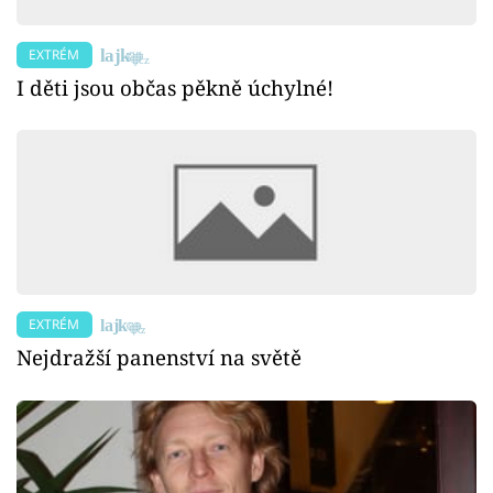
EXTRÉM
I děti jsou občas pěkně úchylné!
EXTRÉM
Nejdražší panenství na světě