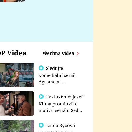
nemá
P Videa
Všechna videa
Sledujte
komediální seriál
Agrometal
exkluzivně na
prima+
Exkluzivně: Josef
Klíma promluvil o
motivu seriálu Sedm
schodů k moci
Linda Rybová