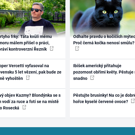
rtyho frky: Táta kvůli mému
Odhalte pravdu o kočičích mýtec
oru málem přišel o práci,
Proč černá kočka nenosí smůlu?
práví kontroverzní Řezník
per Vercetti vyfasoval na
Ibišek americký přitahuje
vensku 5 let vězení, pak bude ze
pozornost obřími květy. Pěstuje 
mě vyhoštěn
snadno
vý objev Kazmy? Blondýnka se s
Pěstujte brusinky! Na co je dobr
 vodí za ruce a fotí se na místě
hořce kyselé červené ovoce?
ko Rosecká