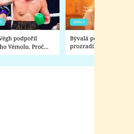
S
VIRÁLY
Bývalá pornoherečka
prozradila, co ji šokova
ho Vémolu. Proč
natáčení Euforie. Vážně
ji zápasit s ním než
bylo drsnější než hanba
 Kinclem?
filmy?