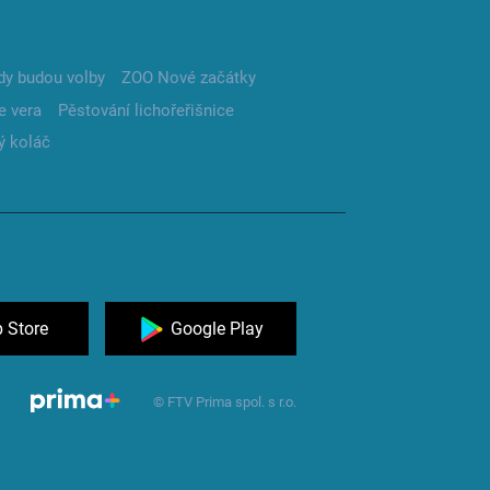
dy budou volby
ZOO Nové začátky
e vera
Pěstování lichořeřišnice
ý koláč
 Store
Google Play
© FTV Prima spol. s r.o.