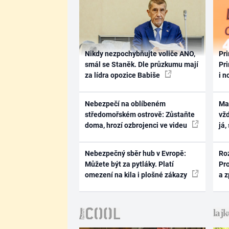
Nikdy nezpochybňujte voliče ANO,
Pri
smál se Staněk. Dle průzkumu mají
Pri
za lídra opozice Babiše
i n
Nebezpečí na oblíbeném
Ma
středomořském ostrově: Zůstaňte
vž
doma, hrozí ozbrojenci ve videu
já,
Nebezpečný sběr hub v Evropě:
Ro
Můžete být za pytláky. Platí
Pr
omezení na kila i plošné zákazy
a 