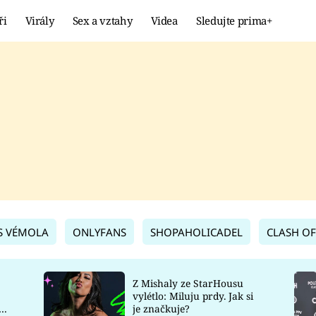
ři
Virály
Sex a vztahy
Videa
Sledujte prima+
Showbyznys
Extrém
VIRÁLY
KURIOZITY
VIDEA
KVÍZY
S VÉMOLA
ONLYFANS
SHOPAHOLICADEL
CLASH OF
Z Mishaly ze StarHousu
vylétlo: Miluju prdy. Jak si
co
je značkuje?