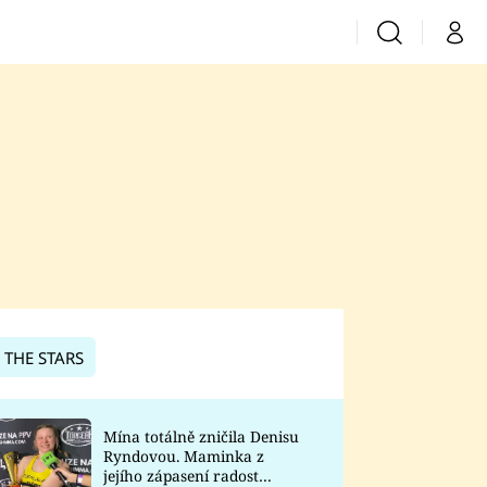
Vyhledávání
Můj 
Prima+
CNN Prima News
Prima Fresh
Prima Living
Prima Zoom
 THE STARS
Prima Lajk
Mína totálně zničila Denisu
Ryndovou. Maminka z
Sledujte nás
jejího zápasení radost