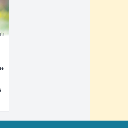
h!
se
é