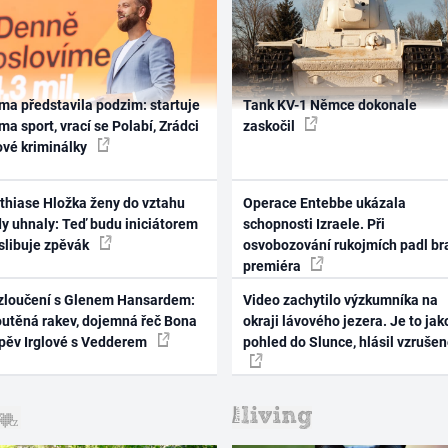
ma představila podzim: startuje
Tank KV-1 Němce dokonale
ma sport, vrací se Polabí, Zrádci
zaskočil
ové kriminálky
thiase Hložka ženy do vztahu
Operace Entebbe ukázala
dy uhnaly: Teď budu iniciátorem
schopnosti Izraele. Při
 slibuje zpěvák
osvobozování rukojmích padl br
premiéra
zloučení s Glenem Hansardem:
Video zachytilo výzkumníka na
outěná rakev, dojemná řeč Bona
okraji lávového jezera. Je to jak
zpěv Irglové s Vedderem
pohled do Slunce, hlásil vzruše