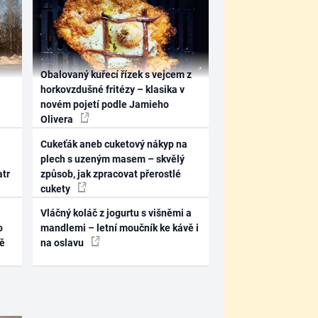
Obalovaný kuřecí řízek s vejcem z
horkovzdušné fritézy – klasika v
novém pojetí podle Jamieho
Olivera
Cukeťák aneb cuketový nákyp na
plech s uzeným masem – skvělý
atr
způsob, jak zpracovat přerostlé
cukety
Vláčný koláč z jogurtu s višněmi a
o
mandlemi – letní moučník ke kávě i
ně
na oslavu