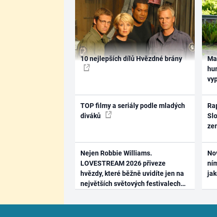
10 nejlepších dílů Hvězdné brány
Ma
hum
vy
TOP filmy a seriály podle mladých
Rap
diváků
Slo
ze
Nejen Robbie Williams.
No
LOVESTREAM 2026 přiveze
ním
hvězdy, které běžně uvidíte jen na
ja
největších světových festivalech