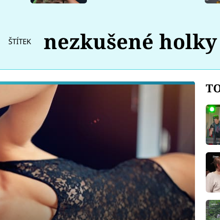
nezkušené holky
ŠTÍTEK
TO