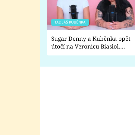
TADEÁŠ KUBĚNKA
Sugar Denny a Kuběnka opět
útočí na Veronicu Biasiol.
Proč je podle nich falešná a
lže o své nevěře?