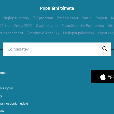
Populární témata
Nejlepší horory
TV program
Změna času
Partie
Počasí
K
Dědka
Volby 2025
Svařené víno
Tatarák podle Pohlreicha
Alo
t ascendentu
Tvarohové knedlíky
Nejlepší palačinky
Švestkov
ement
App
y a výzvy
ty
vání osobních údajů
ěda