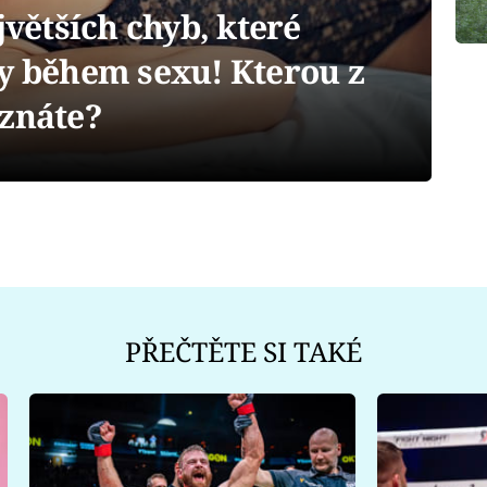
ětších chyb, které
ky během sexu! Kterou z
 znáte?
PŘEČTĚTE SI TAKÉ