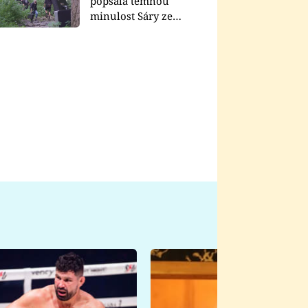
popsala temnou
minulost Sáry ze
seriálu Zákony vlka