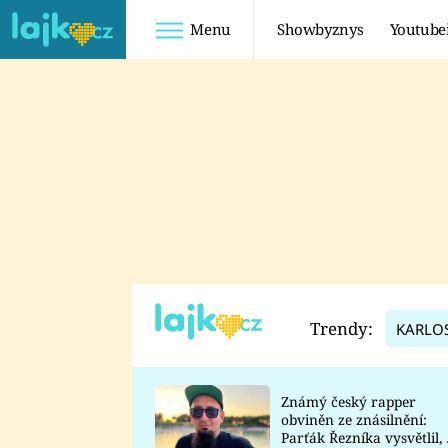
Menu
Showbyznys
Youtube
Youtuberky
Youtubeři
SHOPAHOLICADEL
FATTYPILLOW
ANNA ŠULC
FREESCOOT
SUGAR DENNY
ADAM KAJUMI
LADUŠKA
TADEÁŠ KUBĚNKA
DOMINIKA
DATEL
Trendy:
KARLO
MYSLIVCOVÁ
Známý český rapper
obviněn ze znásilnění:
Parťák Řezníka vysvětlil, 