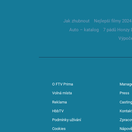
Jak zhubnout
Nejlepší filmy 2024
Auto – katalog
7 pádů Honzy 
Výpoče
O FTV Prima
Manag
Volná místa
Press
Reklama
Casting
HbbTV
Kontak
Podmínky užívání
Zpraco
Cookies
Nápov