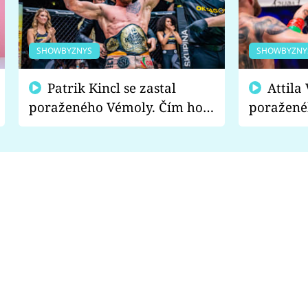
SHOWBYZNYS
SHOWBYZNY
Patrik Kincl se zastal
Attila Végh podpořil
poraženého Vémoly. Čím ho
poražené
fanoušci naštvali?
chce radě
s vítězem