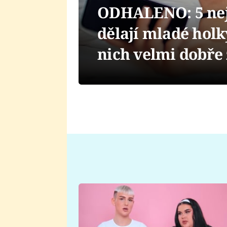
ODHALENO: 5 nejv
dělají mladé hol
nich velmi dobře