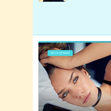
se v Plzni stalo
SEX A VZTAHY