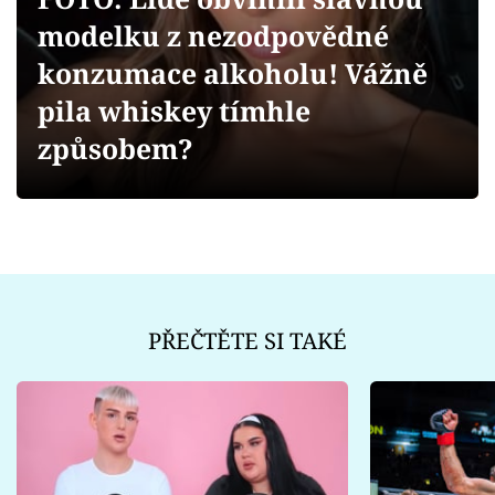
Sex a vztahy
modelku z nezodpovědné
Videa
konzumace alkoholu! Vážně
pila whiskey tímhle
Sledujte prima+
způsobem?
Přihlášení
Sledujte nás
PŘEČTĚTE SI TAKÉ