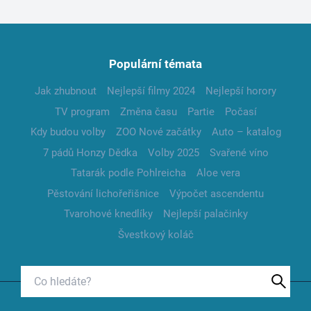
Populární témata
Jak zhubnout
Nejlepší filmy 2024
Nejlepší horory
TV program
Změna času
Partie
Počasí
Kdy budou volby
ZOO Nové začátky
Auto – katalog
7 pádů Honzy Dědka
Volby 2025
Svařené víno
Tatarák podle Pohlreicha
Aloe vera
Pěstování lichořeřišnice
Výpočet ascendentu
Tvarohové knedlíky
Nejlepší palačinky
Švestkový koláč