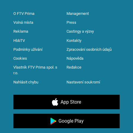
O FTV Prima
Management
Volná místa
Press
Reklama
Castingy a výzvy
HbbTV
Kontakty
Podmínky užívání
Zpracování osobních údajů
Cookies
Nápověda
Vlastník FTV Prima spol. s
Redakce
r.o.
Nahlásit chybu
Nastavení soukromí
App Store
Google Play