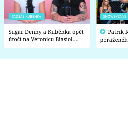
TADEÁŠ KUBĚNKA
SHOWBYZNYS
Sugar Denny a Kuběnka opět
Patrik Kincl se zastal
útočí na Veronicu Biasiol.
poraženéh
Proč je podle nich falešná a
fanoušci n
lže o své nevěře?