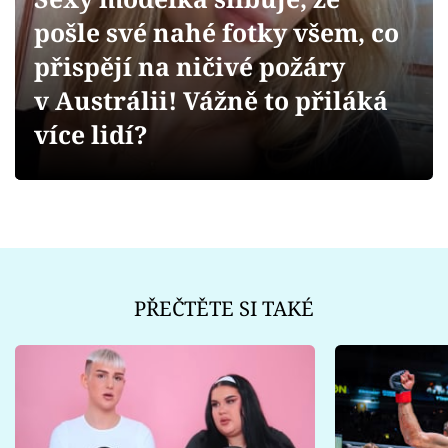
Sex a vztahy
pošle své nahé fotky všem, co
Videa
přispějí na ničivé požáry
v Austrálii! Vážně to přiláká
Sledujte prima+
více lidí?
Přihlášení
Sledujte nás
PŘEČTĚTE SI TAKÉ