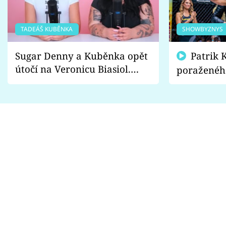
TADEÁŠ KUBĚNKA
SHOWBYZNYS
Sugar Denny a Kuběnka opět
Patrik Kincl se zastal
útočí na Veronicu Biasiol.
poraženéh
Proč je podle nich falešná a
fanoušci n
lže o své nevěře?