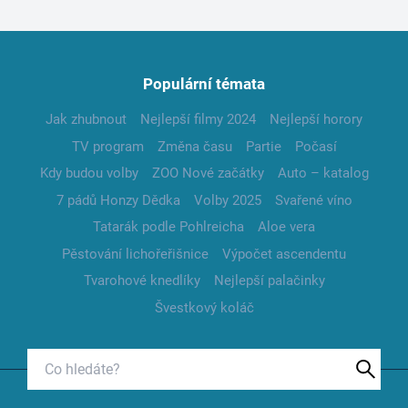
Populární témata
Jak zhubnout
Nejlepší filmy 2024
Nejlepší horory
TV program
Změna času
Partie
Počasí
Kdy budou volby
ZOO Nové začátky
Auto – katalog
7 pádů Honzy Dědka
Volby 2025
Svařené víno
Tatarák podle Pohlreicha
Aloe vera
Pěstování lichořeřišnice
Výpočet ascendentu
Tvarohové knedlíky
Nejlepší palačinky
Švestkový koláč