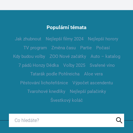
Populární témata
Jak zhubnout
Nejlepší filmy 2024
Nejlepší horory
TV program
Změna času
Partie
Počasí
Kdy budou volby
ZOO Nové začátky
Auto – katalog
7 pádů Honzy Dědka
Volby 2025
Svařené víno
Tatarák podle Pohlreicha
Aloe vera
Pěstování lichořeřišnice
Výpočet ascendentu
Tvarohové knedlíky
Nejlepší palačinky
Švestkový koláč