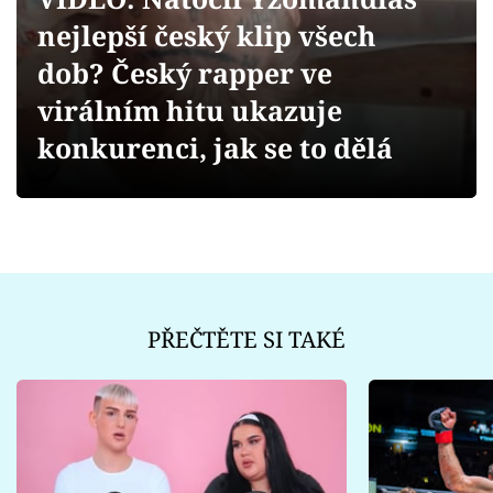
Sex a vztahy
nejlepší český klip všech
Videa
dob? Český rapper ve
virálním hitu ukazuje
Sledujte prima+
konkurenci, jak se to dělá
Přihlášení
Sledujte nás
PŘEČTĚTE SI TAKÉ