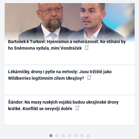
Bartošek k Turkovi: Hyenismus a nehoráznost. Ke stíhání by
ho Sněmovna vydala, míní Vondráček
Lékárničky, drony i pytle na mrtvoly: Jsou tržiště jako
Wildberries legitimním cílem Ukrajiny?
Šándor: Na masy ruských vojáků budou ukrajinské drony
krátké. Konflikt se nevyvíjí dobře