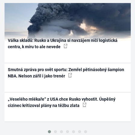
Válka skladů: Rusko a Ukrajina si navzájem ničí logistická
centra, k míru to ale nevede
Smutná zpráva pro svět sportu: Zemřel pětinásobný šampion
NBA. Nelson zářil i jako trenér
„Veselého mlékaře“ z USA chce Rusko vyhostit. Úspěšný
cizinec kritizoval plány na těžbu zlata