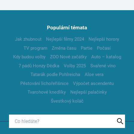
Populární témata
Jak zhubnout
Nejlepší filmy 2024
Nejlepší horory
TV program
Změna času
Partie
Počasí
Kdy budou volby
ZOO Nové začátky
Auto – katalog
7 pádů Honzy Dědka
Volby 2025
Svařené víno
Tatarák podle Pohlreicha
Aloe vera
Pěstování lichořeřišnice
Výpočet ascendentu
Tvarohové knedlíky
Nejlepší palačinky
Švestkový koláč