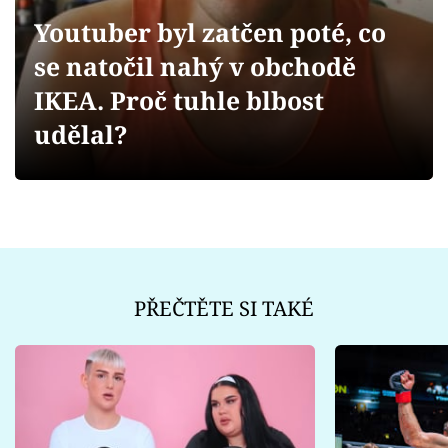
Sex a vztahy
Youtuber byl zatčen poté, co
Videa
se natočil nahý v obchodě
IKEA. Proč tuhle blbost
Sledujte prima+
udělal?
Přihlášení
Sledujte nás
PŘEČTĚTE SI TAKÉ