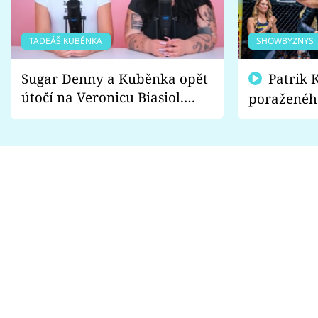
TADEÁŠ KUBĚNKA
SHOWBYZNYS
Sugar Denny a Kuběnka opět
Patrik Kincl se zastal
útočí na Veronicu Biasiol.
poraženéh
Proč je podle nich falešná a
fanoušci n
lže o své nevěře?