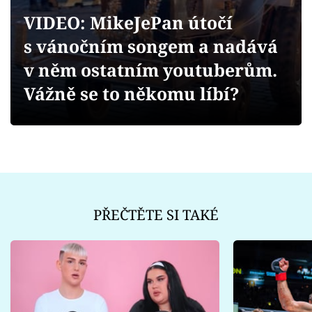
Sex a vztahy
VIDEO: MikeJePan útočí
Videa
s vánočním songem a nadává
v něm ostatním youtuberům.
Sledujte prima+
Vážně se to někomu líbí?
Přihlášení
Sledujte nás
PŘEČTĚTE SI TAKÉ