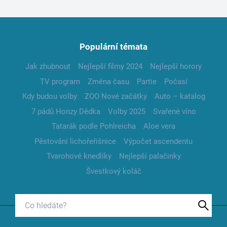
Populární témata
Jak zhubnout
Nejlepší filmy 2024
Nejlepší horory
TV program
Změna času
Partie
Počasí
Kdy budou volby
ZOO Nové začátky
Auto – katalog
7 pádů Honzy Dědka
Volby 2025
Svařené víno
Tatarák podle Pohlreicha
Aloe vera
Pěstování lichořeřišnice
Výpočet ascendentu
Tvarohové knedlíky
Nejlepší palačinky
Švestkový koláč