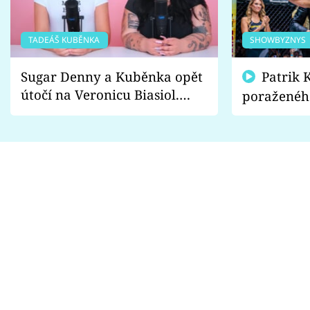
TADEÁŠ KUBĚNKA
SHOWBYZNYS
Sugar Denny a Kuběnka opět
Patrik Kincl se zastal
útočí na Veronicu Biasiol.
poraženéh
Proč je podle nich falešná a
fanoušci n
lže o své nevěře?