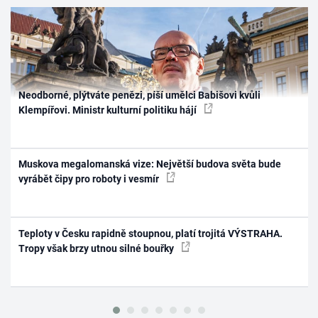
Neodborné, plýtváte penězi, píší umělci Babišovi kvůli
Klempířovi. Ministr kulturní politiku hájí
Muskova megalomanská vize: Největší budova světa bude
vyrábět čipy pro roboty i vesmír
Teploty v Česku rapidně stoupnou, platí trojitá VÝSTRAHA.
Tropy však brzy utnou silné bouřky