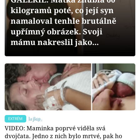
Sex a vztahy
kilogramů poté, co její syn
Videa
namaloval tenhle brutálně
upřímný obrázek. Svoji
Sledujte prima+
mámu nakreslil jako...
Přihlášení
Sledujte nás
EXTRÉM
VIDEO: Maminka poprvé viděla svá
dvojčata. Jedno z nich bylo mrtvé, pak ho