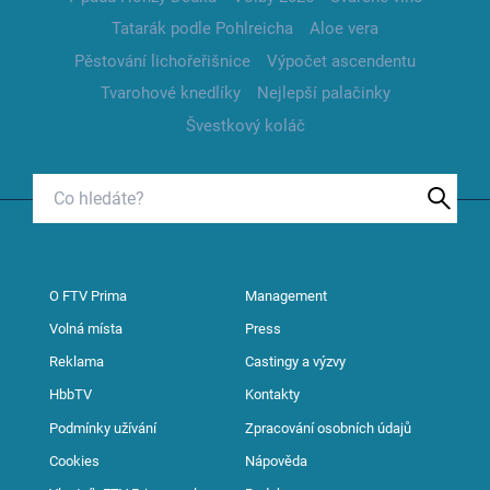
Tatarák podle Pohlreicha
Aloe vera
Pěstování lichořeřišnice
Výpočet ascendentu
Tvarohové knedlíky
Nejlepší palačinky
Švestkový koláč
O FTV Prima
Management
Volná místa
Press
Reklama
Castingy a výzvy
HbbTV
Kontakty
Podmínky užívání
Zpracování osobních údajů
Cookies
Nápověda