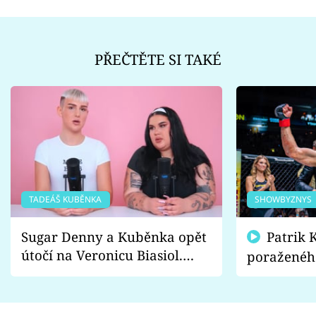
PŘEČTĚTE SI TAKÉ
TADEÁŠ KUBĚNKA
SHOWBYZNYS
Sugar Denny a Kuběnka opět
Patrik Kincl se zastal
útočí na Veronicu Biasiol.
poraženéh
Proč je podle nich falešná a
fanoušci n
lže o své nevěře?