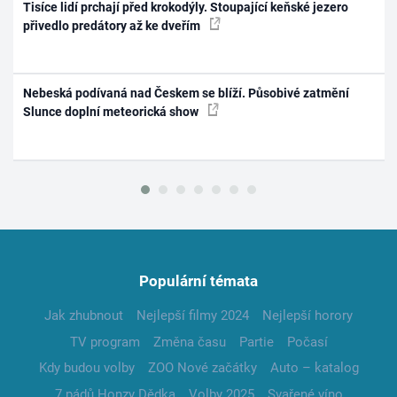
Tisíce lidí prchají před krokodýly. Stoupající keňské jezero
přivedlo predátory až ke dveřím
Nebeská podívaná nad Českem se blíží. Působivé zatmění
Slunce doplní meteorická show
Populární témata
Jak zhubnout
Nejlepší filmy 2024
Nejlepší horory
TV program
Změna času
Partie
Počasí
Kdy budou volby
ZOO Nové začátky
Auto – katalog
7 pádů Honzy Dědka
Volby 2025
Svařené víno