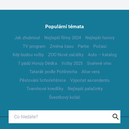
Populární témata
Jak zhubnout
Nejlepší filmy 2024
Nejlepší horory
TV program
Změna času
Partie
Počasí
Kdy budou volby
ZOO Nové začátky
Auto – katalog
7 pádů Honzy Dědka
Volby 2025
Svařené víno
Tatarák podle Pohlreicha
Aloe vera
Pěstování lichořeřišnice
Výpočet ascendentu
Tvarohové knedlíky
Nejlepší palačinky
Švestkový koláč