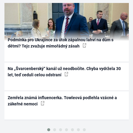
Podmínka pro Ukrajince za útok zápalnou lahví na dům s
dětmi? Tejc zvažuje mimořádný zásah
Na „Švarcenberský“ kanál už neodbočíte. Chyba vydržela 30
let, teď ceduli celou odstraní
Zemřela známá influencerka. Towleová podlehla vzácné a
zákeřné nemoci