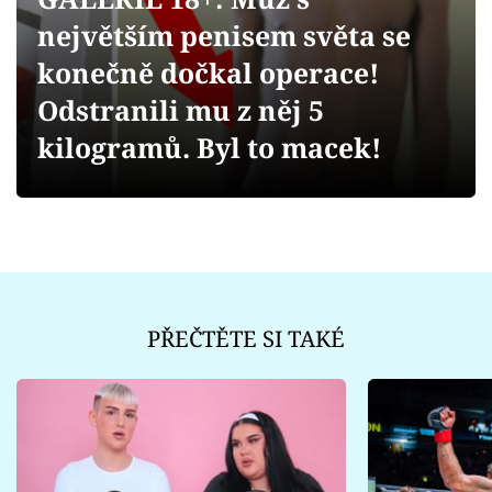
Sex a vztahy
největším penisem světa se
Videa
konečně dočkal operace!
Odstranili mu z něj 5
Sledujte prima+
kilogramů. Byl to macek!
Přihlášení
Sledujte nás
PŘEČTĚTE SI TAKÉ