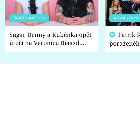
TADEÁŠ KUBĚNKA
SHOWBYZNYS
Sugar Denny a Kuběnka opět
Patrik Kincl se zastal
útočí na Veronicu Biasiol.
poraženéh
Proč je podle nich falešná a
fanoušci n
lže o své nevěře?