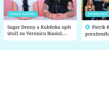
TADEÁŠ KUBĚNKA
SHOWBYZNYS
Sugar Denny a Kuběnka opět
Patrik Kincl se zastal
útočí na Veronicu Biasiol.
poraženéh
Proč je podle nich falešná a
fanoušci n
lže o své nevěře?