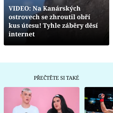
Sex a vztahy
VIDEO: Na Kanárských
Videa
ostrovech se zhroutil obří
kus útesu! Tyhle záběry děsí
Sledujte prima+
internet
Přihlášení
Sledujte nás
PŘEČTĚTE SI TAKÉ