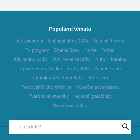
Populární témata
Jak zhubnout
Nejlepší filmy 2024
Nejlepší horory
TV program
Změna času
Partie
Počasí
Kdy budou volby
ZOO Nové začátky
Auto – katalog
7 pádů Honzy Dědka
Volby 2025
Svařené víno
Tatarák podle Pohlreicha
Aloe vera
Pěstování lichořeřišnice
Výpočet ascendentu
Tvarohové knedlíky
Nejlepší palačinky
Švestkový koláč