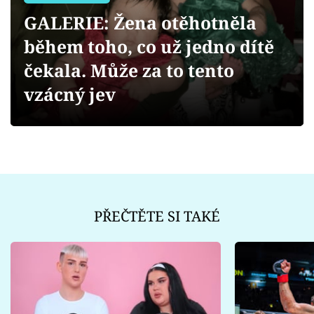
Sex a vztahy
GALERIE: Žena otěhotněla
Videa
během toho, co už jedno dítě
čekala. Může za to tento
Sledujte prima+
vzácný jev
Přihlášení
Sledujte nás
PŘEČTĚTE SI TAKÉ