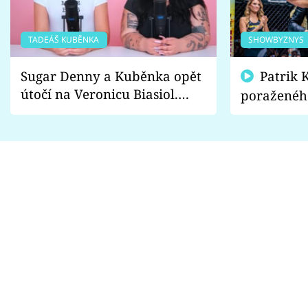
TADEÁŠ KUBĚNKA
SHOWBYZNYS
Sugar Denny a Kuběnka opět
Patrik Kincl se zastal
útočí na Veronicu Biasiol.
poraženéh
Proč je podle nich falešná a
fanoušci n
lže o své nevěře?