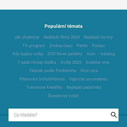
Populární témata
Jak zhubnout
Nejlepší filmy 2024
Nejlepší horory
TV program
Změna času
Partie
Počasí
Kdy budou volby
ZOO Nové začátky
Auto – katalog
7 pádů Honzy Dědka
Volby 2025
Svařené víno
Tatarák podle Pohlreicha
Aloe vera
Pěstování lichořeřišnice
Výpočet ascendentu
Tvarohové knedlíky
Nejlepší palačinky
Švestkový koláč