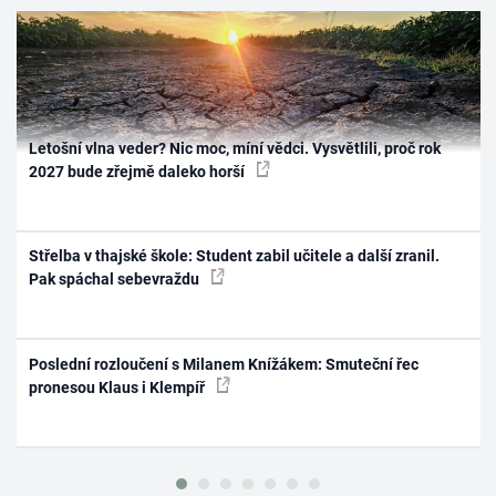
Letošní vlna veder? Nic moc, míní vědci. Vysvětlili, proč rok
2027 bude zřejmě daleko horší
Střelba v thajské škole: Student zabil učitele a další zranil.
Pak spáchal sebevraždu
Poslední rozloučení s Milanem Knížákem: Smuteční řec
pronesou Klaus i Klempíř