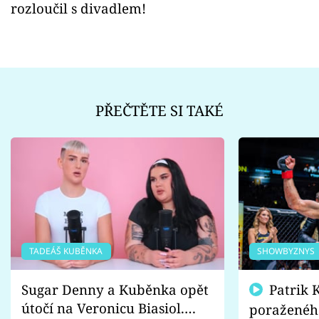
rozloučil s divadlem!
PŘEČTĚTE SI TAKÉ
TADEÁŠ KUBĚNKA
SHOWBYZNYS
Sugar Denny a Kuběnka opět
Patrik Kincl se zastal
útočí na Veronicu Biasiol.
poraženéh