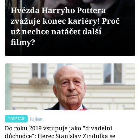
Sex a vztahy
Hvězda Harryho Pottera
Videa
zvažuje konec kariéry! Proč
už nechce natáčet další
Sledujte prima+
filmy?
Přihlášení
Sledujte nás
TOPSTAR
Do roku 2019 vstupuje jako "divadelní
důchodce": Herec Stanislav Zindulka se