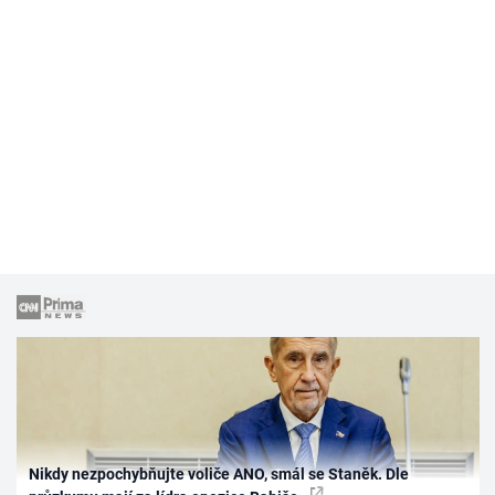
Nikdy nezpochybňujte voliče ANO, smál se Staněk. Dle