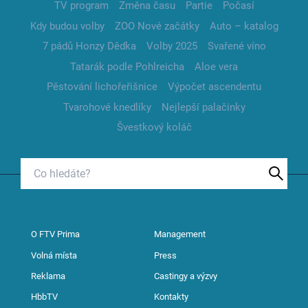
TV program
Změna času
Partie
Počasí
Kdy budou volby
ZOO Nové začátky
Auto – katalog
7 pádů Honzy Dědka
Volby 2025
Svařené víno
Tatarák podle Pohlreicha
Aloe vera
Pěstování lichořeřišnice
Výpočet ascendentu
Tvarohové knedlíky
Nejlepší palačinky
Švestkový koláč
O FTV Prima
Management
Volná místa
Press
Reklama
Castingy a výzvy
HbbTV
Kontakty