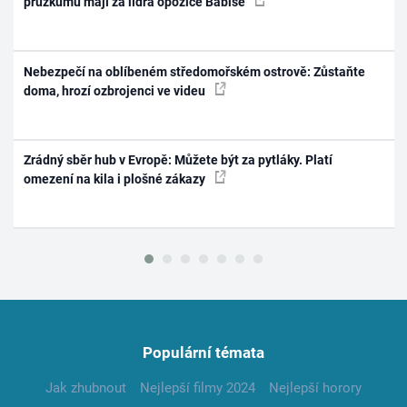
průzkumu mají za lídra opozice Babiše
Nebezpečí na oblíbeném středomořském ostrově: Zůstaňte
doma, hrozí ozbrojenci ve videu
Zrádný sběr hub v Evropě: Můžete být za pytláky. Platí
omezení na kila i plošné zákazy
Populární témata
Jak zhubnout
Nejlepší filmy 2024
Nejlepší horory