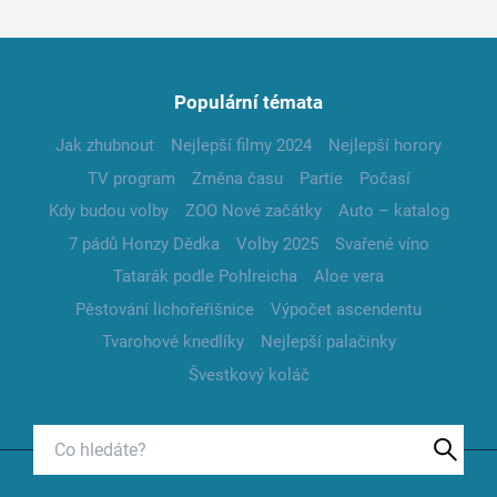
Populární témata
Jak zhubnout
Nejlepší filmy 2024
Nejlepší horory
TV program
Změna času
Partie
Počasí
Kdy budou volby
ZOO Nové začátky
Auto – katalog
7 pádů Honzy Dědka
Volby 2025
Svařené víno
Tatarák podle Pohlreicha
Aloe vera
Pěstování lichořeřišnice
Výpočet ascendentu
Tvarohové knedlíky
Nejlepší palačinky
Švestkový koláč