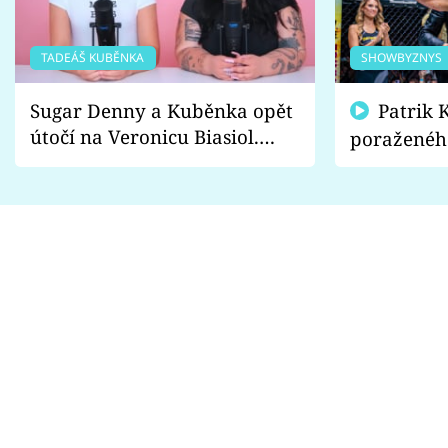
TADEÁŠ KUBĚNKA
SHOWBYZNYS
Sugar Denny a Kuběnka opět
Patrik Kincl se zastal
útočí na Veronicu Biasiol.
poraženéh
Proč je podle nich falešná a
fanoušci n
lže o své nevěře?