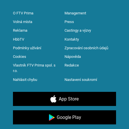
O FTV Prima
Management
Volná místa
Press
Reklama
Castingy a výzvy
HbbTV
Kontakty
Podmínky užívání
Zpracování osobních údajů
Cookies
Nápověda
Vlastník FTV Prima spol. s
Redakce
r.o.
Nahlásit chybu
Nastavení soukromí
App Store
Google Play