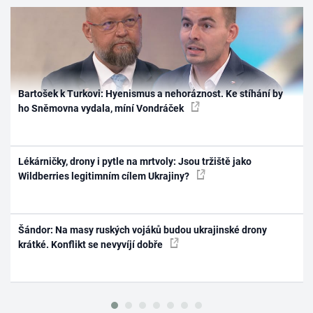
Bartošek k Turkovi: Hyenismus a nehoráznost. Ke stíhání by
ho Sněmovna vydala, míní Vondráček
Lékárničky, drony i pytle na mrtvoly: Jsou tržiště jako
Wildberries legitimním cílem Ukrajiny?
Šándor: Na masy ruských vojáků budou ukrajinské drony
krátké. Konflikt se nevyvíjí dobře