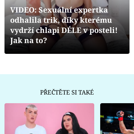
Sex a vztahy
VIDEO: Sexuální expertka
Videa
odhalila trik, díky kterému
vydrží chlapi DÉLE v posteli!
Sledujte prima+
Jak na to?
Přihlášení
Sledujte nás
PŘEČTĚTE SI TAKÉ