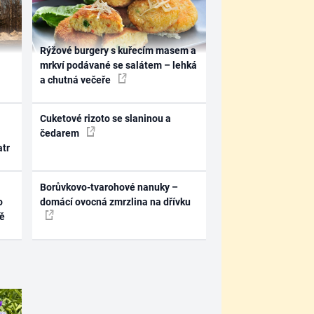
Rýžové burgery s kuřecím masem a
mrkví podávané se salátem – lehká
a chutná večeře
Cuketové rizoto se slaninou a
čedarem
atr
Borůvkovo-tvarohové nanuky –
o
domácí ovocná zmrzlina na dřívku
ně