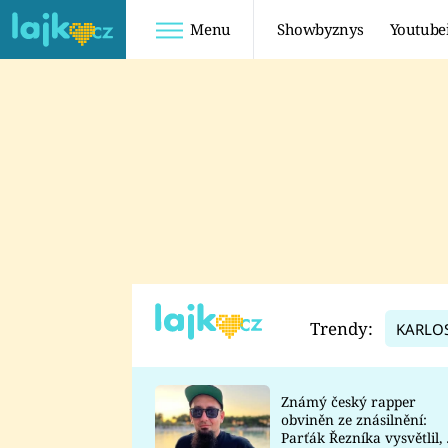
Menu
Showbyznys
Youtube
Youtuberky
Youtubeři
SHOPAHOLICADEL
FATTYPILLOW
ANNA ŠULC
FREESCOOT
SUGAR DENNY
ADAM KAJUMI
LADUŠKA
TADEÁŠ KUBĚNKA
DOMINIKA
DATEL
Trendy:
KARLO
MYSLIVCOVÁ
Známý český rapper
obviněn ze znásilnění:
Parťák Řezníka vysvětlil, 