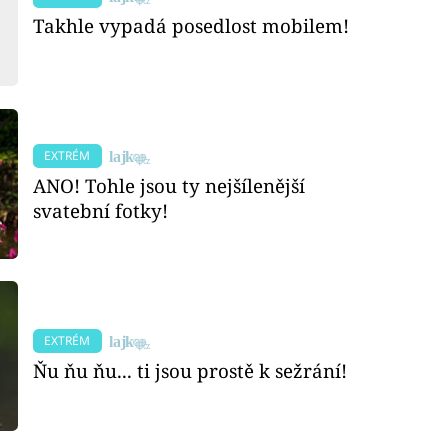
Takhle vypadá posedlost mobilem!
EXTRÉM
ANO! Tohle jsou ty nejšílenější
svatební fotky!
EXTRÉM
Ňu ňu ňu... ti jsou prostě k sežrání!