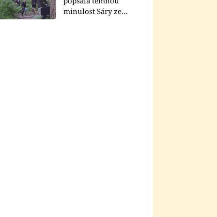
popsala temnou
minulost Sáry ze
seriálu Zákony vlka