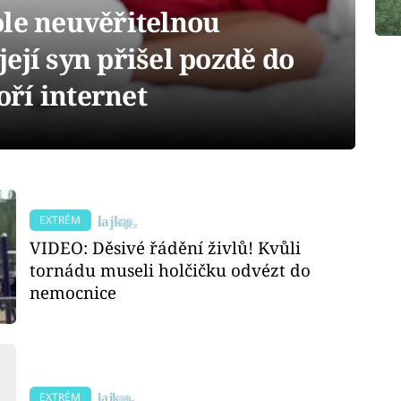
ole neuvěřitelnou
ejí syn přišel pozdě do
boří internet
EXTRÉM
VIDEO: Děsivé řádění živlů! Kvůli
tornádu museli holčičku odvézt do
nemocnice
EXTRÉM