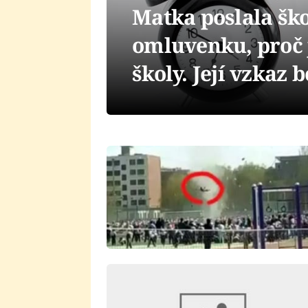
Matka poslala šk
omluvenku, proč j
školy. Její vzkaz 