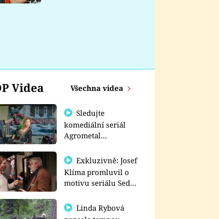
nemá
P Videa
Všechna videa
Sledujte
komediální seriál
Agrometal
exkluzivně na
prima+
Exkluzivně: Josef
Klíma promluvil o
motivu seriálu Sedm
schodů k moci
Linda Rybová