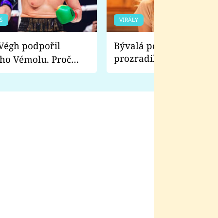
S
VIRÁLY
Bývalá pornoherečka
prozradila, co ji šokova
ho Vémolu. Proč
natáčení Euforie. Vážně
ji zápasit s ním než
bylo drsnější než hanba
 Kinclem?
filmy?