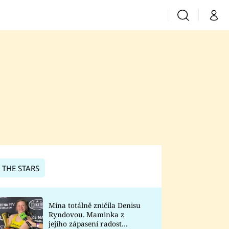
Vyhledávání
Můj 
Prima+
CNN Prima News
Prima Fresh
Prima Living
Prima Zoom
 THE STARS
Prima Lajk
Mína totálně zničila Denisu
Ryndovou. Maminka z
Sledujte nás
jejího zápasení radost