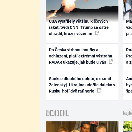
USA vystřílely většinu klíčových
Ma
raket, tvrdí CNN. Trump se ostře
vž
ohradil, hrozí i vězením
já,
Do Česka vtrhnou bouřky a
Ro
ochlazení, platí extrémní výstraha.
Pr
RADAR ukazuje, jak bude u vás
a 
Sankce dlouhého doletu, oznámil
Ane
Zelenskyj. Ukrajina udeřila daleko v
byd
Rusku, hoří dvě rafinerie
šp