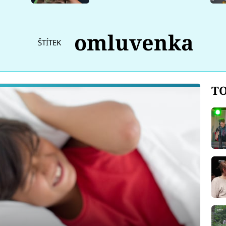
omluvenka
ŠTÍTEK
TO