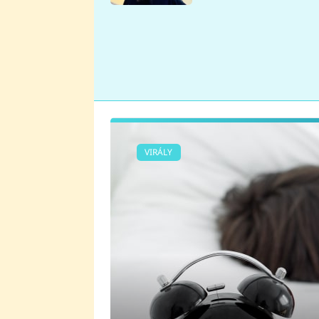
se v Plzni stalo
VIRÁLY