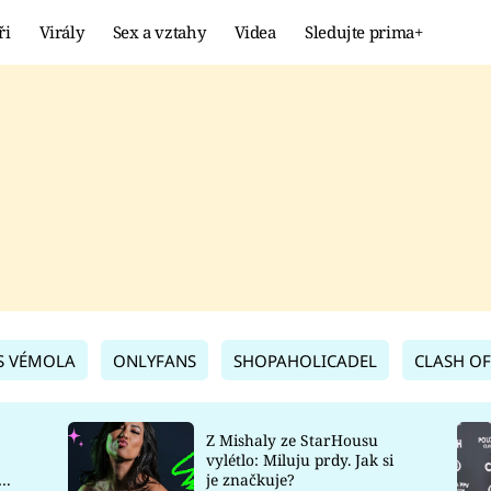
ři
Virály
Sex a vztahy
Videa
Sledujte prima+
Showbyznys
Extrém
VIRÁLY
KURIOZITY
VIDEA
KVÍZY
S VÉMOLA
ONLYFANS
SHOPAHOLICADEL
CLASH OF
Z Mishaly ze StarHousu
vylétlo: Miluju prdy. Jak si
co
je značkuje?