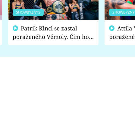
SHOWBYZNYS
SHOWBYZNY
Patrik Kincl se zastal
Attila Végh podpořil
poraženého Vémoly. Čím ho
poražené
fanoušci naštvali?
chce radě
s vítězem