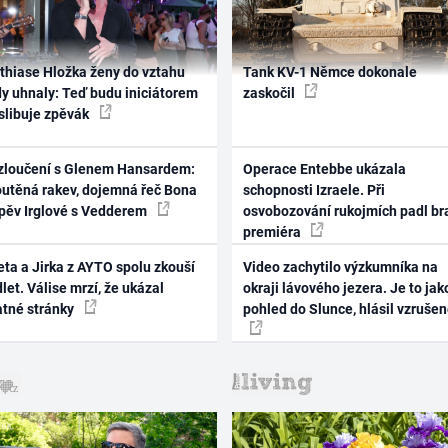
thiase Hložka ženy do vztahu
Tank KV-1 Němce dokonale
dy uhnaly: Teď budu iniciátorem
zaskočil
 slibuje zpěvák
zloučení s Glenem Hansardem:
Operace Entebbe ukázala
outěná rakev, dojemná řeč Bona
schopnosti Izraele. Při
zpěv Irglové s Vedderem
osvobozování rukojmích padl br
premiéra
ta a Jirka z AYTO spolu zkouší
Video zachytilo výzkumníka na
let. Válise mrzí, že ukázal
okraji lávového jezera. Je to jak
atné stránky
pohled do Slunce, hlásil vzruše