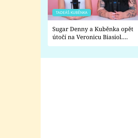
TADEÁŠ KUBĚNKA
Sugar Denny a Kuběnka opět
útočí na Veronicu Biasiol.
Proč je podle nich falešná a
lže o své nevěře?