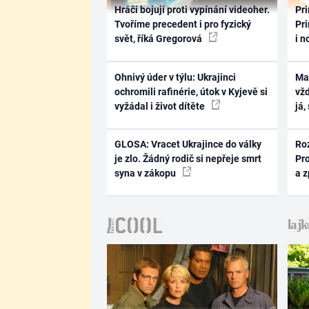
Hráči bojují proti vypínání videoher.
Pri
Tvoříme precedent i pro fyzický
Pri
svět, říká Gregorová
i n
Ohnivý úder v týlu: Ukrajinci
Ma
ochromili rafinérie, útok v Kyjevě si
vž
vyžádal i život dítěte
já,
GLOSA: Vracet Ukrajince do války
Ro
je zlo. Žádný rodič si nepřeje smrt
Pr
syna v zákopu
a 