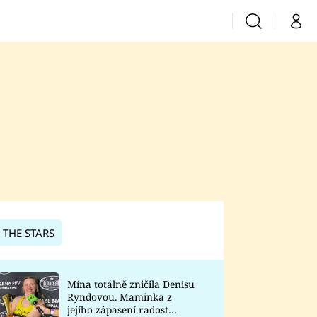
Vyhledávání
Můj 
Prima+
CNN Prima News
Prima Fresh
Prima Living
Prima Zoom
 THE STARS
Prima Lajk
Mína totálně zničila Denisu
Ryndovou. Maminka z
Sledujte nás
jejího zápasení radost