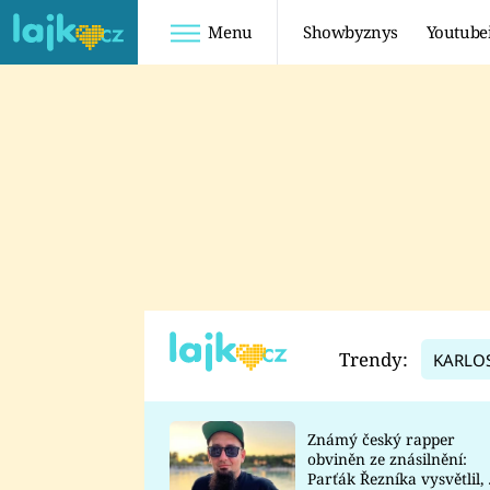
Menu
Showbyznys
Youtube
Youtuberky
Youtubeři
SHOPAHOLICADEL
FATTYPILLOW
ANNA ŠULC
FREESCOOT
SUGAR DENNY
ADAM KAJUMI
LADUŠKA
TADEÁŠ KUBĚNKA
DOMINIKA
DATEL
Trendy:
KARLO
MYSLIVCOVÁ
Známý český rapper
obviněn ze znásilnění:
Parťák Řezníka vysvětlil, 