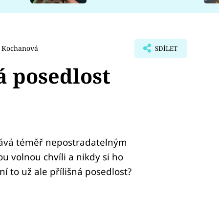
 Kochanová
SDÍLET
 posedlost
stává téměř nepostradatelným
 volnou chvíli a nikdy si ho
 to už ale přílišná posedlost?