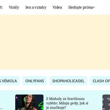
ři
Virály
Sex a vztahy
Videa
Sledujte prima+
Showbyznys
Extrém
VIRÁLY
KURIOZITY
VIDEA
KVÍZY
S VÉMOLA
ONLYFANS
SHOPAHOLICADEL
CLASH OF
Z Mishaly ze StarHousu
vylétlo: Miluju prdy. Jak si
co
je značkuje?