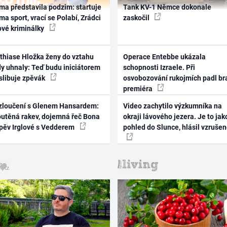
ma představila podzim: startuje
Tank KV-1 Němce dokonale
ma sport, vrací se Polabí, Zrádci
zaskočil
ové kriminálky
thiase Hložka ženy do vztahu
Operace Entebbe ukázala
dy uhnaly: Teď budu iniciátorem
schopnosti Izraele. Při
 slibuje zpěvák
osvobozování rukojmích padl br
premiéra
zloučení s Glenem Hansardem:
Video zachytilo výzkumníka na
outěná rakev, dojemná řeč Bona
okraji lávového jezera. Je to jak
zpěv Irglové s Vedderem
pohled do Slunce, hlásil vzruše