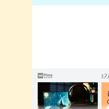
lže o své nevěře?