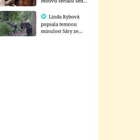
motivu seriálu Sedm
schodů k moci
Linda Rybová
popsala temnou
minulost Sáry ze
seriálu Zákony vlka