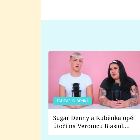
TADEÁŠ KUBĚNKA
Sugar Denny a Kuběnka opět
útočí na Veronicu Biasiol.
Proč je podle nich falešná a