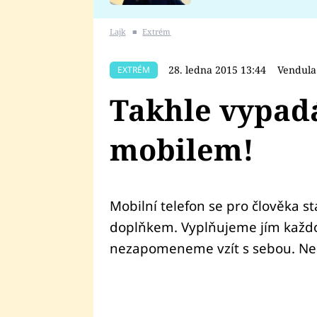
se v Plzni stalo
Lajk
■
Extrém
28. ledna 2015 13:44
Vendula
EXTRÉM
Takhle vypadá
mobilem!
Mobilní telefon se pro člověka 
doplňkem. Vyplňujeme jím každou
nezapomeneme vzít s sebou. Není