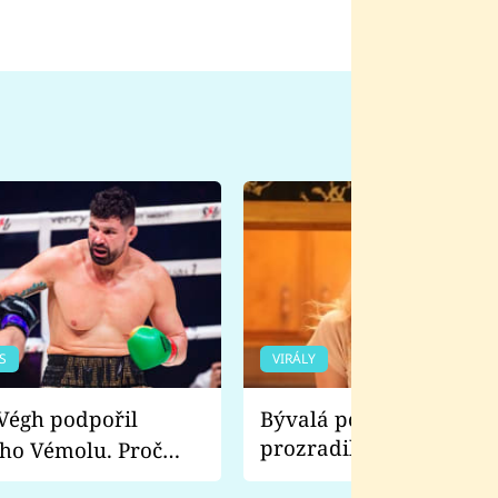
S
VIRÁLY
Bývalá pornoherečka
prozradila, co ji šokova
ho Vémolu. Proč
natáčení Euforie. Vážně
ji zápasit s ním než