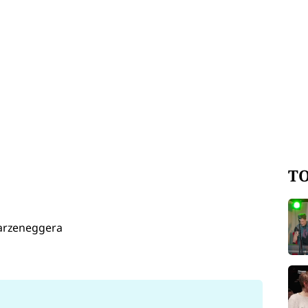
TO
warzeneggera