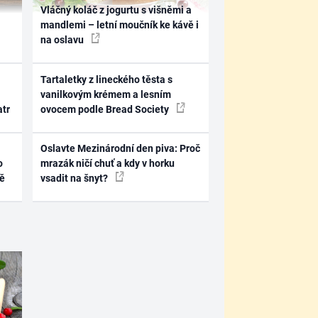
Vláčný koláč z jogurtu s višněmi a
mandlemi – letní moučník ke kávě i
na oslavu
Tartaletky z lineckého těsta s
vanilkovým krémem a lesním
atr
ovocem podle Bread Society
Oslavte Mezinárodní den piva: Proč
o
mrazák ničí chuť a kdy v horku
ně
vsadit na šnyt?