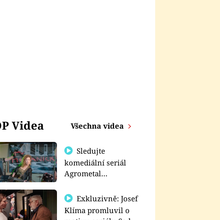
P Videa
Všechna videa
Sledujte
komediální seriál
Agrometal
exkluzivně na
prima+
Exkluzivně: Josef
Klíma promluvil o