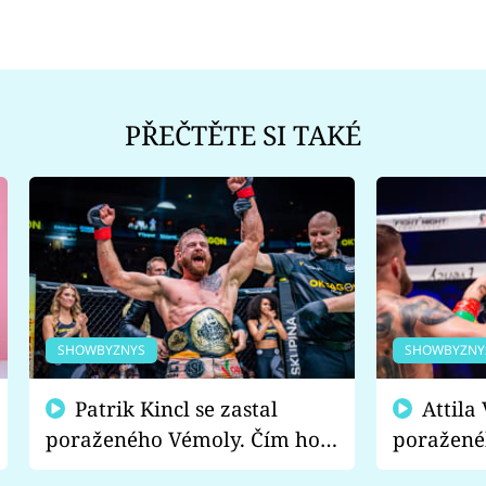
PŘEČTĚTE SI TAKÉ
SHOWBYZNYS
SHOWBYZNY
Patrik Kincl se zastal
Attila Végh podpořil
poraženého Vémoly. Čím ho
poražené
fanoušci naštvali?
chce radě