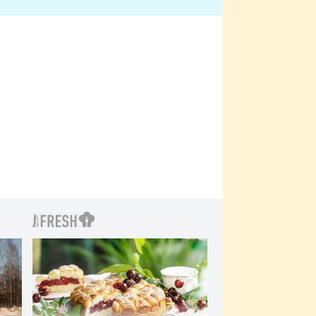
bylo drsnější než hanba
 Kinclem?
filmy?