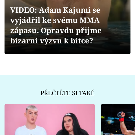
Sex a vztahy
VIDEO: Adam Kajumi se
Videa
vyjádřil ke svému MMA
zápasu. Opravdu přijme
Sledujte prima+
bizarní výzvu k bitce?
Přihlášení
Sledujte nás
PŘEČTĚTE SI TAKÉ