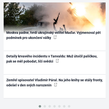
Moskva padne, tvrdí ukrajinský velitel Maďar. Vyjmenoval pět
podmínek pro ukončení války
Detaily krvavého incidentu v Tanvaldu: Muž útočil paličkou,
pak se měl pobodat, líčí svědci
Zemřel spisovatel Vladimír Páral. Na jeho knihy se stály fronty,
odešel v den svých narozenin