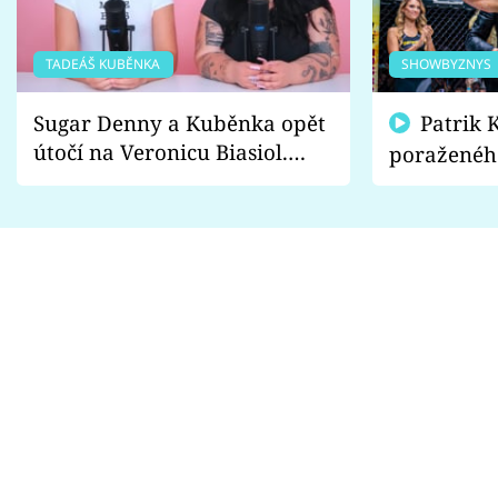
TADEÁŠ KUBĚNKA
SHOWBYZNYS
Sugar Denny a Kuběnka opět
Patrik Kincl se zastal
útočí na Veronicu Biasiol.
poraženéh
Proč je podle nich falešná a
fanoušci n
lže o své nevěře?