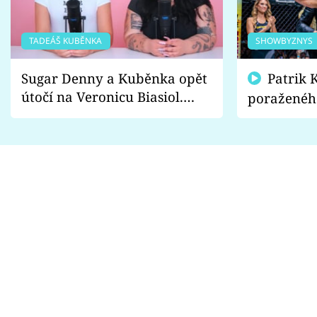
TADEÁŠ KUBĚNKA
SHOWBYZNYS
Sugar Denny a Kuběnka opět
Patrik Kincl se zastal
útočí na Veronicu Biasiol.
poraženéh
Proč je podle nich falešná a
fanoušci n
lže o své nevěře?