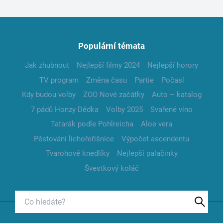
Populární témata
Jak zhubnout
Nejlepší filmy 2024
Nejlepší horory
TV program
Změna času
Partie
Počasí
Kdy budou volby
ZOO Nové začátky
Auto – katalog
7 pádů Honzy Dědka
Volby 2025
Svařené víno
Tatarák podle Pohlreicha
Aloe vera
Pěstování lichořeřišnice
Výpočet ascendentu
Tvarohové knedlíky
Nejlepší palačinky
Švestkový koláč