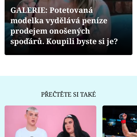
Sex a vztahy
GALERIE: Potetovaná
Videa
modelka vydělává peníze
prodejem onošených
Sledujte prima+
spoďárů. Koupili byste si je?
Přihlášení
Sledujte nás
PŘEČTĚTE SI TAKÉ