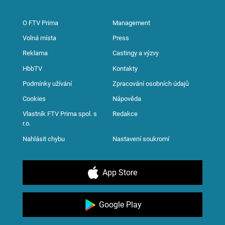
O FTV Prima
Management
Volná místa
Press
Reklama
Castingy a výzvy
HbbTV
Kontakty
Podmínky užívání
Zpracování osobních údajů
Cookies
Nápověda
Vlastník FTV Prima spol. s
Redakce
r.o.
Nahlásit chybu
Nastavení soukromí
App Store
Google Play