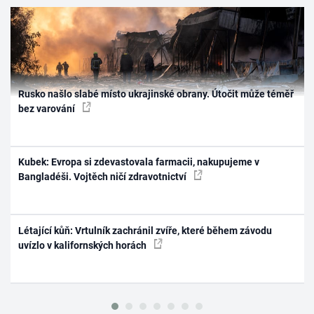
Rusko našlo slabé místo ukrajinské obrany. Útočit může téměř
bez varování
Kubek: Evropa si zdevastovala farmacii, nakupujeme v
Bangladéši. Vojtěch ničí zdravotnictví
Létající kůň: Vrtulník zachránil zvíře, které během závodu
uvízlo v kalifornských horách