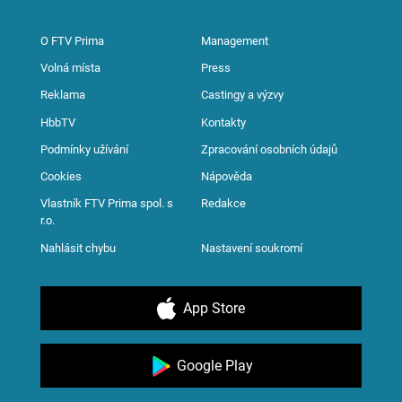
O FTV Prima
Management
Volná místa
Press
Reklama
Castingy a výzvy
HbbTV
Kontakty
Podmínky užívání
Zpracování osobních údajů
Cookies
Nápověda
Vlastník FTV Prima spol. s
Redakce
r.o.
Nahlásit chybu
Nastavení soukromí
App Store
Google Play