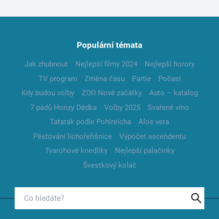
Populární témata
Jak zhubnout
Nejlepší filmy 2024
Nejlepší horory
TV program
Změna času
Partie
Počasí
Kdy budou volby
ZOO Nové začátky
Auto – katalog
7 pádů Honzy Dědka
Volby 2025
Svařené víno
Tatarák podle Pohlreicha
Aloe vera
Pěstování lichořeřišnice
Výpočet ascendentu
Tvarohové knedlíky
Nejlepší palačinky
Švestkový koláč