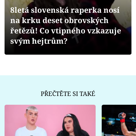
Sex a vztahy
8letá slovenská raperka nosí
Videa
na krku deset obrovských
řetězů! Co vtipného vzkazuje
Sledujte prima+
svým hejtrům?
Přihlášení
Sledujte nás
PŘEČTĚTE SI TAKÉ