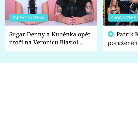
TADEÁŠ KUBĚNKA
SHOWBYZNYS
Sugar Denny a Kuběnka opět
Patrik Kincl se zastal
útočí na Veronicu Biasiol.
poraženéh
Proč je podle nich falešná a
fanoušci n
lže o své nevěře?