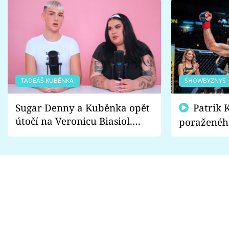
TADEÁŠ KUBĚNKA
SHOWBYZNYS
Sugar Denny a Kuběnka opět
Patrik Kincl se zastal
útočí na Veronicu Biasiol.
poraženéh
Proč je podle nich falešná a
fanoušci n
lže o své nevěře?