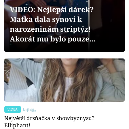
Sex a vztahy
VIDEO: Nejlepší dárek?
Videa
Matka dala synovi k
narozeninám striptýz!
Sledujte prima+
Akorát mu bylo pouze...
Přihlášení
Sledujte nás
VIDEA
Největší drsňačka v showbyznysu?
Elliphant!