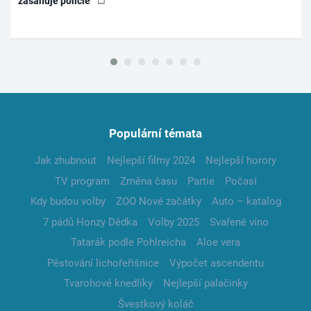
zasahuje policie
Populární témata
Jak zhubnout
Nejlepší filmy 2024
Nejlepší horory
TV program
Změna času
Partie
Počasí
Kdy budou volby
ZOO Nové začátky
Auto – katalog
7 pádů Honzy Dědka
Volby 2025
Svařené víno
Tatarák podle Pohlreicha
Aloe vera
Pěstování lichořeřišnice
Výpočet ascendentu
Tvarohové knedlíky
Nejlepší palačinky
Švestkový koláč