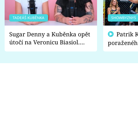
TADEÁŠ KUBĚNKA
SHOWBYZNYS
Sugar Denny a Kuběnka opět
Patrik Kincl se zastal
útočí na Veronicu Biasiol.
poraženéh
Proč je podle nich falešná a
fanoušci n
lže o své nevěře?