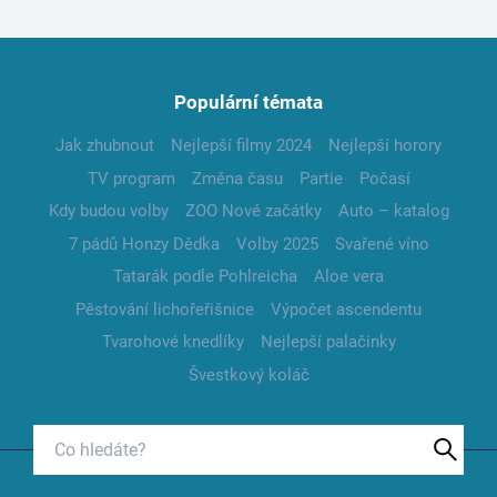
Populární témata
Jak zhubnout
Nejlepší filmy 2024
Nejlepší horory
TV program
Změna času
Partie
Počasí
Kdy budou volby
ZOO Nové začátky
Auto – katalog
7 pádů Honzy Dědka
Volby 2025
Svařené víno
Tatarák podle Pohlreicha
Aloe vera
Pěstování lichořeřišnice
Výpočet ascendentu
Tvarohové knedlíky
Nejlepší palačinky
Švestkový koláč