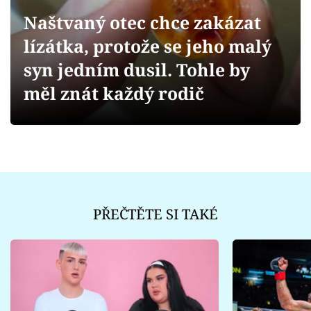
Sex a vztahy
Naštvaný otec chce zakázat
Videa
lízátka, protože se jeho malý
syn jedním dusil. Tohle by
Sledujte prima+
měl znát každý rodič
Přihlášení
Sledujte nás
PŘEČTĚTE SI TAKÉ