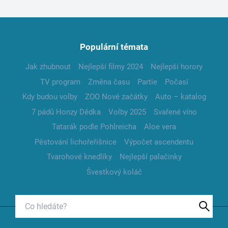
Populární témata
Jak zhubnout
Nejlepší filmy 2024
Nejlepší horory
TV program
Změna času
Partie
Počasí
Kdy budou volby
ZOO Nové začátky
Auto – katalog
7 pádů Honzy Dědka
Volby 2025
Svařené víno
Tatarák podle Pohlreicha
Aloe vera
Pěstování lichořeřišnice
Výpočet ascendentu
Tvarohové knedlíky
Nejlepší palačinky
Švestkový koláč