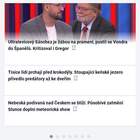
Ultralevicový Sánchez je žábou na prameni, pustil se Vondra
do Španělů. Kritizoval i Gregor
Tisíce lidí prchají před krokodýly. Stoupající keňské jezero
přivedlo predátory až ke dveřím
Nebeská podívaná nad Českem se blíží. Působivé zatmění
Slunce doplní meteorická show