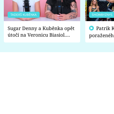
TADEÁŠ KUBĚNKA
SHOWBYZNYS
Sugar Denny a Kuběnka opět
Patrik Kincl se zastal
útočí na Veronicu Biasiol.
poraženéh
Proč je podle nich falešná a
fanoušci n
lže o své nevěře?