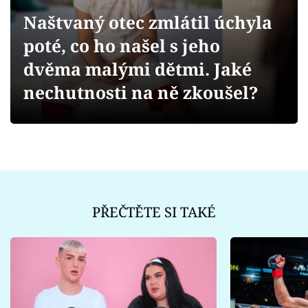
Sex a vztahy
Naštvaný otec zmlátil úchyla
Videa
poté, co ho našel s jeho
dvěma malými dětmi. Jaké
Sledujte prima+
nechutnosti na ně zkoušel?
Přihlášení
Sledujte nás
PŘEČTĚTE SI TAKÉ