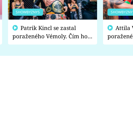
SHOWBYZNYS
SHOWBYZNY
Patrik Kincl se zastal
Attila Végh podpořil
poraženého Vémoly. Čím ho
poražené
fanoušci naštvali?
chce radě
s vítězem