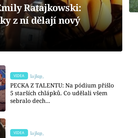
mily Ratajkowski:
y z ní dělají nový
VIDEA
PECKA Z TALENTU: Na pódium přišlo
5 starších chlápků. Co udělali všem
sebralo dech...
VIDEA