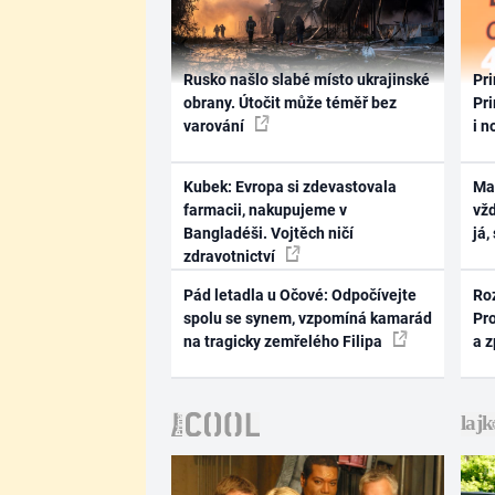
Rusko našlo slabé místo ukrajinské
Pri
obrany. Útočit může téměř bez
Pri
varování
i n
Kubek: Evropa si zdevastovala
Ma
farmacii, nakupujeme v
vž
Bangladéši. Vojtěch ničí
já,
zdravotnictví
Pád letadla u Očové: Odpočívejte
Ro
spolu se synem, vzpomíná kamarád
Pr
na tragicky zemřelého Filipa
a 