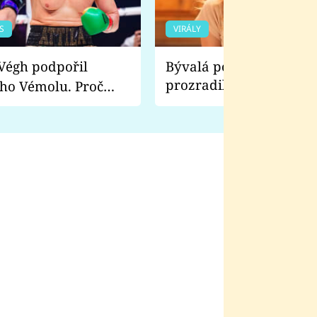
S
VIRÁLY
Bývalá pornoherečka
prozradila, co ji šokova
ho Vémolu. Proč
natáčení Euforie. Vážně
ji zápasit s ním než
bylo drsnější než hanba
 Kinclem?
filmy?