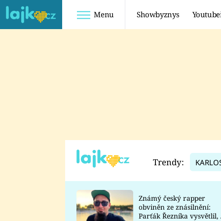
Menu
Showbyznys
Youtube
Youtuberky
Youtubeři
SHOPAHOLICADEL
FATTYPILLOW
ANNA ŠULC
FREESCOOT
SUGAR DENNY
ADAM KAJUMI
LADUŠKA
TADEÁŠ KUBĚNKA
DOMINIKA
DATEL
Trendy:
KARLO
MYSLIVCOVÁ
Známý český rapper
obviněn ze znásilnění:
Parťák Řezníka vysvětlil, 