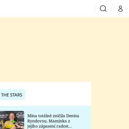
Vyhledávání
Můj 
Prima+
CNN Prima News
Prima Fresh
Prima Living
Prima Zoom
 THE STARS
Prima Lajk
Mína totálně zničila Denisu
Ryndovou. Maminka z
Sledujte nás
jejího zápasení radost