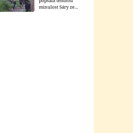
popsala temnou
minulost Sáry ze
seriálu Zákony vlka