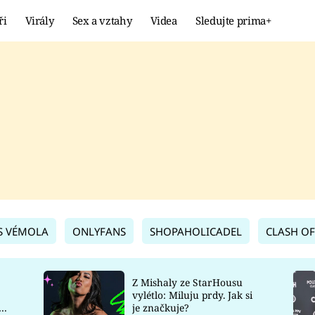
ři
Virály
Sex a vztahy
Videa
Sledujte prima+
Showbyznys
Extrém
VIRÁLY
KURIOZITY
VIDEA
KVÍZY
S VÉMOLA
ONLYFANS
SHOPAHOLICADEL
CLASH OF
Z Mishaly ze StarHousu
vylétlo: Miluju prdy. Jak si
co
je značkuje?