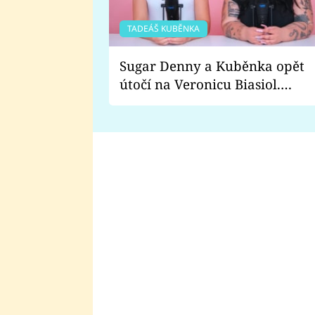
TADEÁŠ KUBĚNKA
Sugar Denny a Kuběnka opět
útočí na Veronicu Biasiol.
Proč je podle nich falešná a
lže o své nevěře?