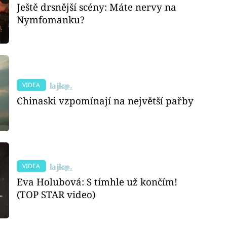
Ještě drsnější scény: Máte nervy na
Nymfomanku?
VIDEA
Chinaski vzpomínají na největší pařby
VIDEA
Eva Holubová: S tímhle už končím!
(TOP STAR video)