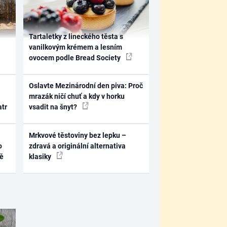
Tartaletky z lineckého těsta s
vanilkovým krémem a lesním
ovocem podle Bread Society
Oslavte Mezinárodní den piva: Proč
mrazák ničí chuť a kdy v horku
atr
vsadit na šnyt?
Mrkvové těstoviny bez lepku –
o
zdravá a originální alternativa
ně
klasiky