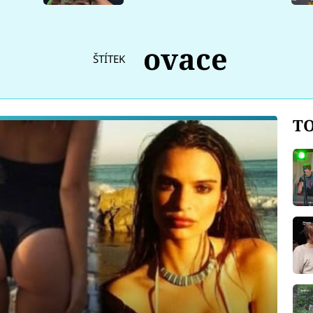
ovace
ŠTÍTEK
TO