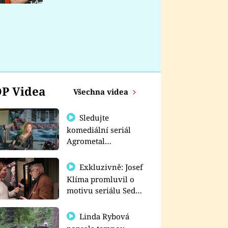
nemá
P Videa
Všechna videa
Sledujte
komediální seriál
Agrometal
exkluzivně na
prima+
Exkluzivně: Josef
Klíma promluvil o
motivu seriálu Sedm
schodů k moci
Linda Rybová