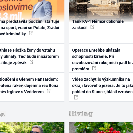
ma představila podzim: startuje
Tank KV-1 Němce dokonale
ma sport, vrací se Polabí, Zrádci
zaskočil
ové kriminálky
thiase Hložka ženy do vztahu
Operace Entebbe ukázala
dy uhnaly: Teď budu iniciátorem
schopnosti Izraele. Při
 slibuje zpěvák
osvobozování rukojmích padl br
premiéra
zloučení s Glenem Hansardem:
Video zachytilo výzkumníka na
outěná rakev, dojemná řeč Bona
okraji lávového jezera. Je to jak
zpěv Irglové s Vedderem
pohled do Slunce, hlásil vzruše