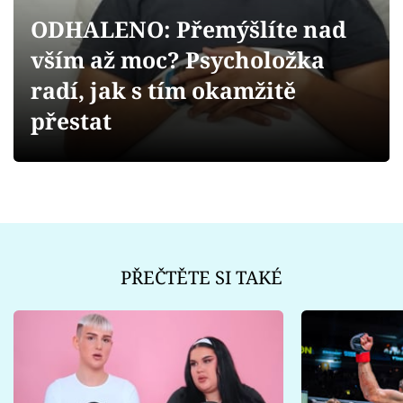
Sex a vztahy
ODHALENO: Přemýšlíte nad
Videa
vším až moc? Psycholožka
radí, jak s tím okamžitě
Sledujte prima+
přestat
Přihlášení
Sledujte nás
PŘEČTĚTE SI TAKÉ