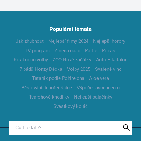
Populární témata
Jak zhubnout
Nejlepší filmy 2024
Nejlepší horory
TV program
Změna času
Partie
Počasí
Kdy budou volby
ZOO Nové začátky
Auto – katalog
7 pádů Honzy Dědka
Volby 2025
Svařené víno
Tatarák podle Pohlreicha
Aloe vera
Pěstování lichořeřišnice
Výpočet ascendentu
Tvarohové knedlíky
Nejlepší palačinky
Švestkový koláč