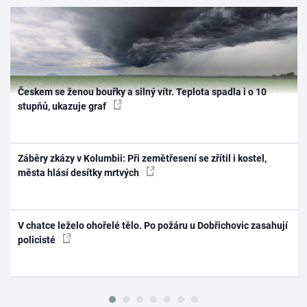
Českem se ženou bouřky a silný vítr. Teplota spadla i o 10
stupňů, ukazuje graf
Záběry zkázy v Kolumbii: Při zemětřesení se zřítil i kostel,
města hlásí desítky mrtvých
V chatce leželo ohořelé tělo. Po požáru u Dobřichovic zasahují
policisté