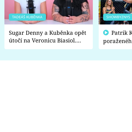
TADEÁŠ KUBĚNKA
SHOWBYZNYS
Sugar Denny a Kuběnka opět
Patrik Kincl se zastal
útočí na Veronicu Biasiol.
poraženéh
Proč je podle nich falešná a
fanoušci n
lže o své nevěře?