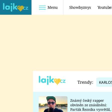
Menu
Showbyznys
Youtube
Youtuberky
Youtubeři
SHOPAHOLICADEL
FATTYPILLOW
ANNA ŠULC
FREESCOOT
SUGAR DENNY
ADAM KAJUMI
LADUŠKA
TADEÁŠ KUBĚNKA
DOMINIKA
DATEL
Trendy:
KARLO
MYSLIVCOVÁ
Známý český rapper
obviněn ze znásilnění:
Parťák Řezníka vysvětlil, 