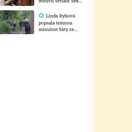
motivu seriálu Sedm
schodů k moci
Linda Rybová
popsala temnou
minulost Sáry ze
seriálu Zákony vlka