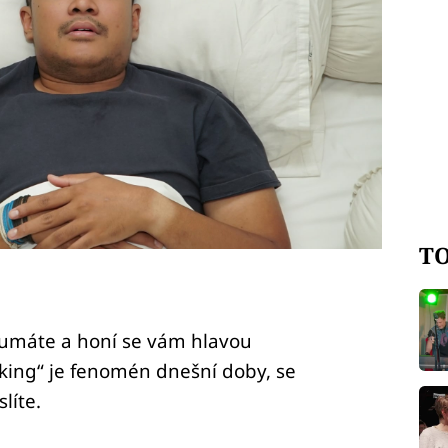
TO
dumáte a honí se vám hlavou
nking“ je fenomén dnešní doby, se
líte.