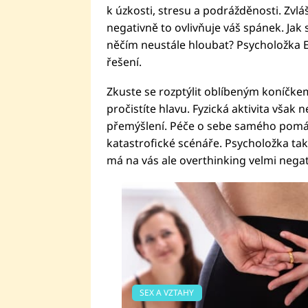
k úzkosti, stresu a podrážděnosti. Zvl
negativně to ovlivňuje váš spánek. Jak 
něčím neustále hloubat? Psycholožka El
řešení.
Zkuste se rozptýlit oblíbeným koníčk
pročistíte hlavu. Fyzická aktivita však 
přemýšlení. Péče o sebe samého pomáh
katastrofické scénáře. Psycholožka ta
má na vás ale overthinking velmi negati
SEX A VZTAHY