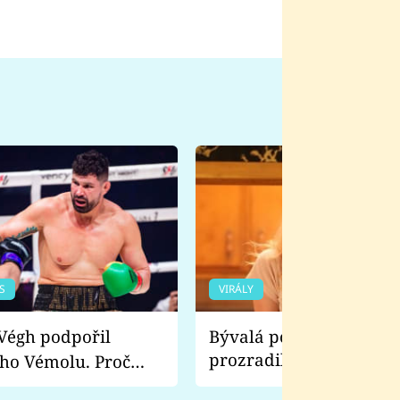
S
VIRÁLY
Bývalá pornoherečka
prozradila, co ji šokova
ho Vémolu. Proč
natáčení Euforie. Vážně
ji zápasit s ním než