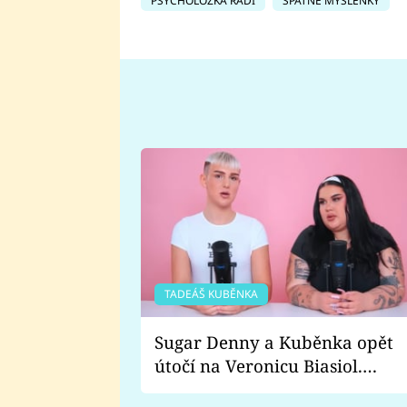
PSYCHOLOŽKA RADÍ
ŠPATNÉ MYŠLENKY
TADEÁŠ KUBĚNKA
Sugar Denny a Kuběnka opět
útočí na Veronicu Biasiol.
Proč je podle nich falešná a