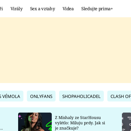
ři
Virály
Sex a vztahy
Videa
Sledujte prima+
Showbyznys
Extrém
VIRÁLY
KURIOZITY
VIDEA
KVÍZY
S VÉMOLA
ONLYFANS
SHOPAHOLICADEL
CLASH OF
Z Mishaly ze StarHousu
vylétlo: Miluju prdy. Jak si
co
je značkuje?