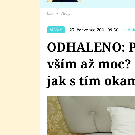
se v Plzni stalo
Lajk
■
Virály
27. července 2021 09:50
redak
VIRÁLY
ODHALENO: P
vším až moc? 
jak s tím oka