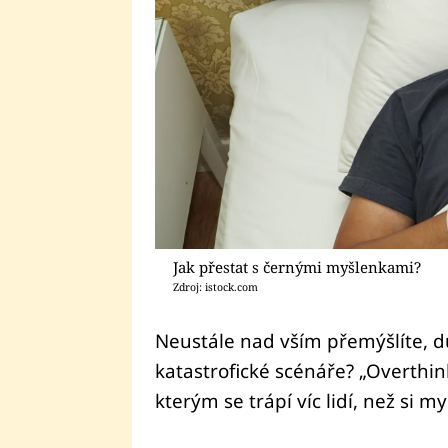
Jak přestat s černými myšlenkami?
Zdroj: istock.com
Neustále nad vším přemýšlíte, 
katastrofické scénáře? „Overthi
kterým se trápí víc lidí, než si mys