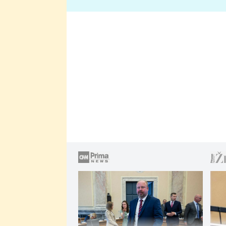
lže o své nevěře?