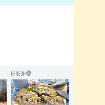
bylo drsnější než hanba
 Kinclem?
filmy?