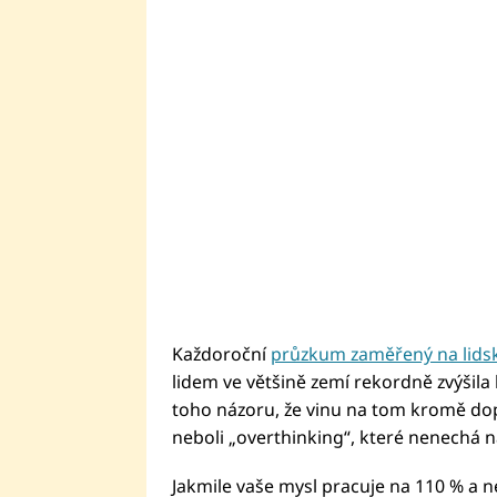
Každoroční
průzkum zaměřený na lids
lidem ve většině zemí rekordně zvýšila
toho názoru, že vinu na tom kromě do
neboli „overthinking“, které nenechá n
Jakmile vaše mysl pracuje na 110 % a n