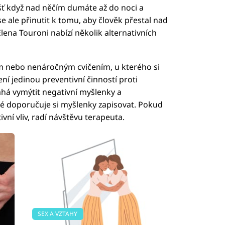
ášť když nad něčím dumáte až do noci a
se ale přinutit k tomu, aby člověk přestal nad
ena Touroni nabízí několik alternativních
em nebo nenáročným cvičením, u kterého si
není jedinou preventivní činností proti
á vymýtit negativní myšlenky a
ké doporučuje si myšlenky zapisovat. Pokud
vní vliv, radí návštěvu terapeuta.
SEX A VZTAHY