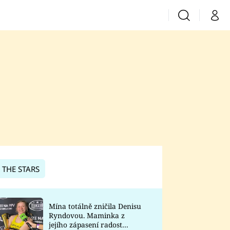
Vyhledávání
Můj 
Prima+
CNN Prima News
Prima Fresh
Prima Living
Prima Zoom
 THE STARS
Prima Lajk
Mína totálně zničila Denisu
Ryndovou. Maminka z
Sledujte nás
jejího zápasení radost