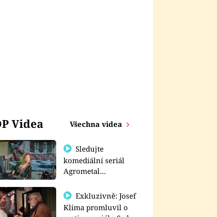
P Videa
Všechna videa
Sledujte
komediální seriál
Agrometal
exkluzivně na
prima+
Exkluzivně: Josef
Klíma promluvil o