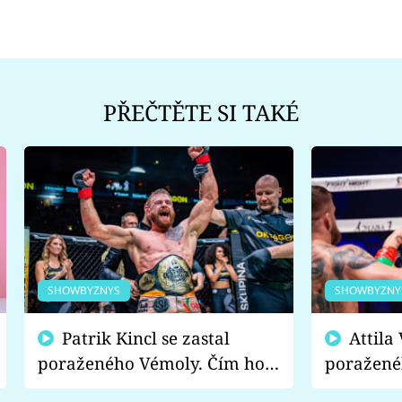
PŘEČTĚTE SI TAKÉ
SHOWBYZNYS
SHOWBYZNY
Patrik Kincl se zastal
Attila Végh podpořil
poraženého Vémoly. Čím ho
poražené
fanoušci naštvali?
chce radě