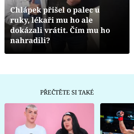
Sex a vztahy
Chlápek přišel o palec u
Videa
ruky, lékaři mu ho ale
dokázali vrátit. Čím mu ho
Sledujte prima+
nahradili?
Přihlášení
Sledujte nás
PŘEČTĚTE SI TAKÉ