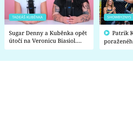
TADEÁŠ KUBĚNKA
SHOWBYZNYS
Sugar Denny a Kuběnka opět
Patrik Kincl se zastal
útočí na Veronicu Biasiol.
poraženéh
Proč je podle nich falešná a
fanoušci n
lže o své nevěře?