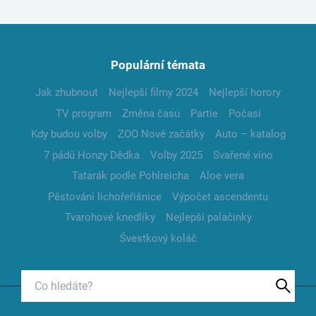
Populární témata
Jak zhubnout
Nejlepší filmy 2024
Nejlepší horory
TV program
Změna času
Partie
Počasí
Kdy budou volby
ZOO Nové začátky
Auto – katalog
7 pádů Honzy Dědka
Volby 2025
Svařené víno
Tatarák podle Pohlreicha
Aloe vera
Pěstování lichořeřišnice
Výpočet ascendentu
Tvarohové knedlíky
Nejlepší palačinky
Švestkový koláč