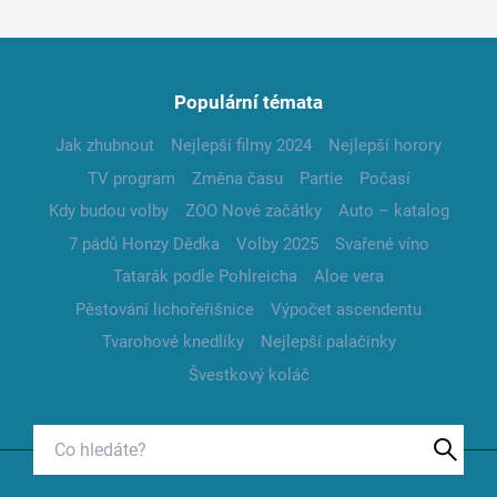
Populární témata
Jak zhubnout
Nejlepší filmy 2024
Nejlepší horory
TV program
Změna času
Partie
Počasí
Kdy budou volby
ZOO Nové začátky
Auto – katalog
7 pádů Honzy Dědka
Volby 2025
Svařené víno
Tatarák podle Pohlreicha
Aloe vera
Pěstování lichořeřišnice
Výpočet ascendentu
Tvarohové knedlíky
Nejlepší palačinky
Švestkový koláč