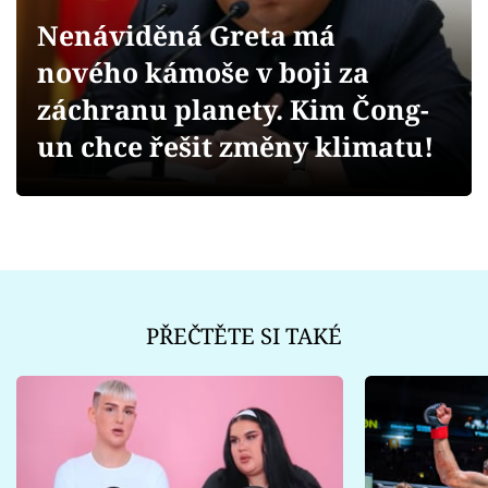
Sex a vztahy
Nenáviděná Greta má
Videa
nového kámoše v boji za
záchranu planety. Kim Čong-
Sledujte prima+
un chce řešit změny klimatu!
Přihlášení
Sledujte nás
PŘEČTĚTE SI TAKÉ