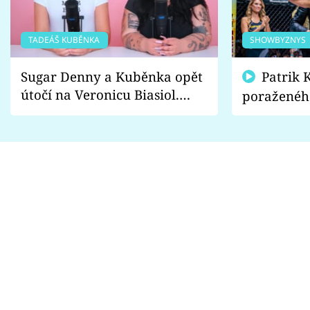
TADEÁŠ KUBĚNKA
SHOWBYZNYS
Sugar Denny a Kuběnka opět
Patrik Kincl se zastal
útočí na Veronicu Biasiol.
poraženéh
Proč je podle nich falešná a
fanoušci n
lže o své nevěře?