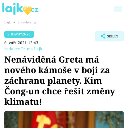
Lajk
■
Showbyznys
Trendy:
KARLOS VÉMOLA
ONLYFANS
SHOWBYZNYS
SDÍLET
SHOPAHOLICADEL
CLASH OF THE STARS
6. září 2021 13:43
redakce Prima Lajk
Nenáviděná Greta má
nového kámoše v boji za
Témata
záchranu planety. Kim
Showbyznys
Čong-un chce řešit změny
klimatu!
Youtubeři
Virály