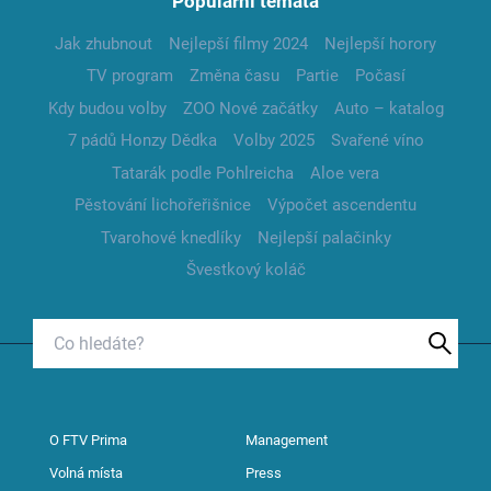
Populární témata
Jak zhubnout
Nejlepší filmy 2024
Nejlepší horory
TV program
Změna času
Partie
Počasí
Kdy budou volby
ZOO Nové začátky
Auto – katalog
7 pádů Honzy Dědka
Volby 2025
Svařené víno
Tatarák podle Pohlreicha
Aloe vera
Pěstování lichořeřišnice
Výpočet ascendentu
Tvarohové knedlíky
Nejlepší palačinky
Švestkový koláč
O FTV Prima
Management
Volná místa
Press