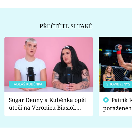
PŘEČTĚTE SI TAKÉ
TADEÁŠ KUBĚNKA
SHOWBYZNYS
Sugar Denny a Kuběnka opět
Patrik Kincl se zastal
útočí na Veronicu Biasiol.
poraženéh
Proč je podle nich falešná a
fanoušci n
lže o své nevěře?