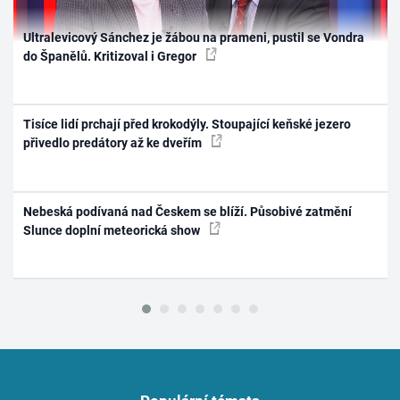
Ultralevicový Sánchez je žábou na prameni, pustil se Vondra
do Španělů. Kritizoval i Gregor
Tisíce lidí prchají před krokodýly. Stoupající keňské jezero
přivedlo predátory až ke dveřím
Nebeská podívaná nad Českem se blíží. Působivé zatmění
Slunce doplní meteorická show