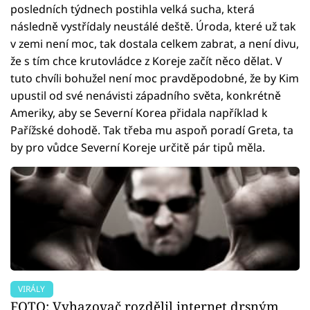
posledních týdnech postihla velká sucha, která
následně vystřídaly neustálé deště. Úroda, které už tak
v zemi není moc, tak dostala celkem zabrat, a není divu,
že s tím chce krutovládce z Koreje začít něco dělat. V
tuto chvíli bohužel není moc pravděpodobné, že by Kim
upustil od své nenávisti západního světa, konkrétně
Ameriky, aby se Severní Korea přidala například k
Pařížské dohodě. Tak třeba mu aspoň poradí Greta, ta
by pro vůdce Severní Koreje určitě pár tipů měla.
VIRÁLY
FOTO: Vyhazovač rozdělil internet drsným