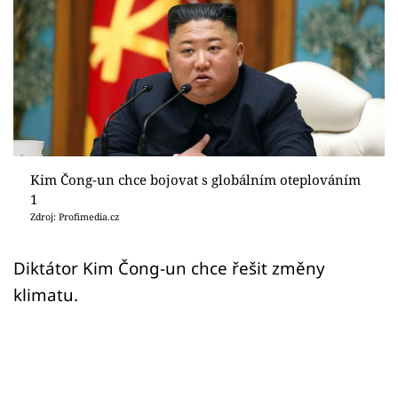
Sex a vztahy
Videa
Sledujte prima+
Přihlášení
Kim Čong-un chce bojovat s globálním oteplováním
1
Sledujte nás
Zdroj: Profimedia.cz
Diktátor Kim Čong-un chce řešit změny
klimatu.