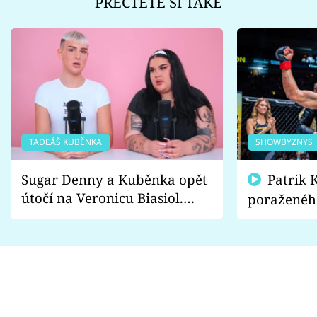
PŘEČTĚTE SI TAKÉ
TADEÁŠ KUBĚNKA
SHOWBYZNYS
Sugar Denny a Kuběnka opět
Patrik Kincl se zastal
útočí na Veronicu Biasiol.
poraženéh
Proč je podle nich falešná a
fanoušci n
lže o své nevěře?