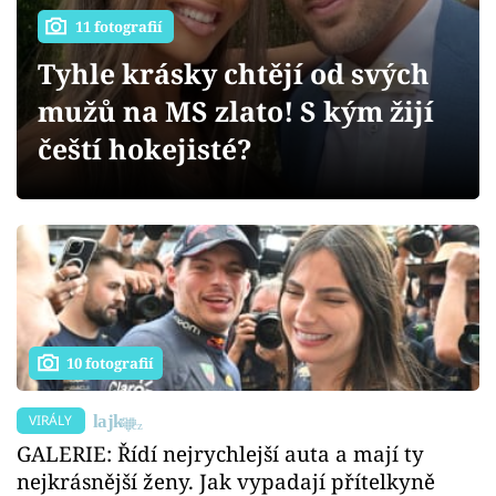
Sex a vztahy
11 fotografií
Videa
Tyhle krásky chtějí od svých
mužů na MS zlato! S kým žijí
Sledujte prima+
čeští hokejisté?
Přihlášení
Sledujte nás
10 fotografií
VIRÁLY
GALERIE: Řídí nejrychlejší auta a mají ty
nejkrásnější ženy. Jak vypadají přítelkyně