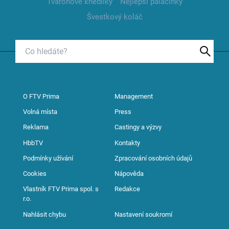
Tvarohové knedlíky
Nejlepší palačinky
Švestkový koláč
O FTV Prima
Management
Volná místa
Press
Reklama
Castingy a výzvy
HbbTV
Kontakty
Podmínky užívání
Zpracování osobních údajů
Cookies
Nápověda
Vlastník FTV Prima spol. s
Redakce
r.o.
Nahlásit chybu
Nastavení soukromí