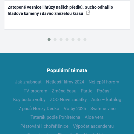
Zatopené vesnice i hrůzy našich předků. Sucho odhalilo
hladové kameny i dávno zmizelou krásu
Populární témata
Jak zhubnout
Nejlepší filmy 2024
Nejlepší horory
TV program
Změna času
Partie
Počasí
Kdy budou volby
ZOO Nové začátky
Auto – katalog
7 pádů Honzy Dědka
Volby 2025
Svařené víno
Tatarák podle Pohlreicha
Aloe vera
Pěstování lichořeřišnice
Výpočet ascendentu